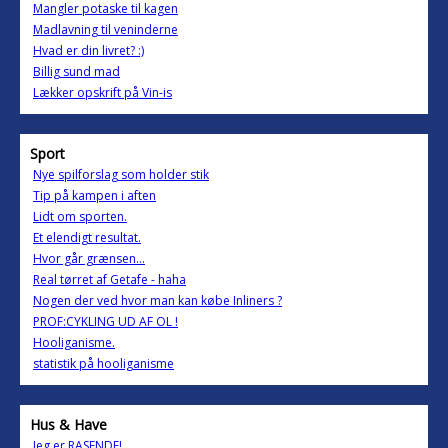
Mangler potaske til kagen
Madlavning til veninderne
Hvad er din livret? :)
Billig sund mad
Lækker opskrift på Vin-is
Sport
Nye spilforslag som holder stik
Tip på kampen i aften
Lidt om sporten.
Et elendigt resultat.
Hvor går grænsen...
Real tørret af Getafe - haha
Nogen der ved hvor man kan købe Inliners ?
PROF:CYKLING UD AF OL !
Hooliganisme.
statistik på hooliganisme
Hus & Have
Jeg er RASENDE!