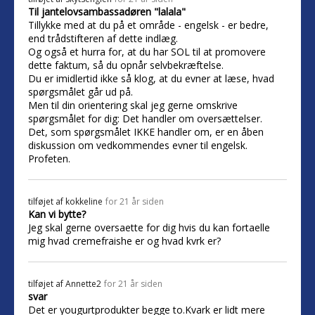
Til jantelovsambassadøren "lalala"
Tillykke med at du på et område - engelsk - er bedre,
end trådstifteren af dette indlæg.
Og også et hurra for, at du har SOL til at promovere
dette faktum, så du opnår selvbekræftelse.
Du er imidlertid ikke så klog, at du evner at læse, hvad
spørgsmålet går ud på.
Men til din orientering skal jeg gerne omskrive
spørgsmålet for dig: Det handler om oversættelser.
Det, som spørgsmålet IKKE handler om, er en åben
diskussion om vedkommendes evner til engelsk.
Profeten.
tilføjet af
kokkeline
for 21 år siden
Kan vi bytte?
Jeg skal gerne oversaette for dig hvis du kan fortaelle
mig hvad cremefraishe er og hvad kvrk er?
tilføjet af
Annette2
for 21 år siden
svar
Det er yougurtprodukter begge to.Kvark er lidt mere