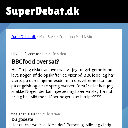
SuperDebat.dk
SuperDebat.dk
> Mad & Vin > Fri debat: Mad & Vin
tilføjet af
Annette2
for 21 år siden
BBCfood oversat?
Hej.Da jeg elsker at lave mad vil jeg meget gerne kunne
lave nogen af de opskrifter de viser på BBCfood.Jeg har
været på deres hjemmeside men opskrifterne står kun
på engelsk og dette sprog hverken forstår eller kan jeg
snakke.Nogen der kan hjælpe mig.I sær Ainsley Harriott
er jeg helt vild med.Håber nogen kan hjælpe?????
tilføjet af
lalala
for 21 år siden
Du godeste
Har du overvejet at lære det? Personligt ville jeg aldrig