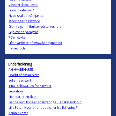
Vædderskind. Hvor?
Er du lokal-skovl?
Hvad skal det så hjælpe
ændring af password
Glemte gummibukser på tørresnoren!
Lejelovens paragraf
70´er Køkken
Håndværkere på www.handyman.dk
hvilket foder
Underholdning
AH HVABEHAR?!?
Dræbt af ekskæreste
sol er fascister!
Tina Dickow/Dico for Singstar
Sensation.
Her starter en debat,
Denne profilside er spærret pga. uønsket indhold.
Lille Peter: Hvorfor er appelsiner fra EU rådne?
Kender I det?