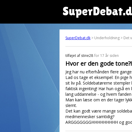
SuperDebat.
SuperDebat.dk
> Underholdning > Det var 
tilføjet af
stine28
for 17 år siden
Hvor er den gode tone?!
Jeg har nu efterhånden flere gange 
Lad os tage et eksempel: En pige ha
sit liv på. Soldebatørerne stemple
faktisk ingenting! Har hun også en 
lang uddannelse - og hvem fanden t
Man kan læse om en der tager lykkep
slemt.
Det kan godt være mange soldebatør
medmennesker samtidig?
ARGGGGGGGHHHHHHHHH og god 