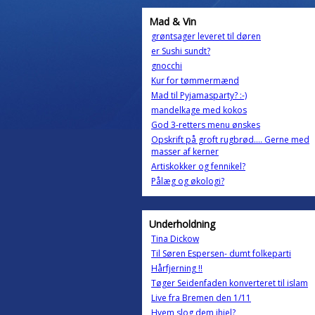
Mad & Vin
grøntsager leveret til døren
er Sushi sundt?
gnocchi
Kur for tømmermænd
Mad til Pyjamasparty? :-)
mandelkage med kokos
God 3-retters menu ønskes
Opskrift på groft rugbrød.... Gerne med
masser af kerner
Artiskokker og fennikel?
Pålæg og økologi?
Underholdning
Tina Dickow
Til Søren Espersen- dumt folkeparti
Hårfjerning !!
Tøger Seidenfaden konverteret til islam
Live fra Bremen den 1/11
Hvem slog dem ihjel?