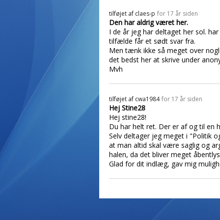
tilføjet af
claes-p
for 17 år siden
Den har aldrig været her.
I de år jeg har deltaget her sol. h
tilfælde får et sødt svar fra.
Men tænk ikke så meget over nogle 
det bedst her at skrive under anon
Mvh
tilføjet af
cwa1984
for 17 år siden
Hej Stine28
Hej stine28!
Du har helt ret. Der er af og til en
Selv deltager jeg meget i "Politik 
at man altid skal være saglig og ar
halen, da det bliver meget åbentlys
Glad for dit indlæg, gav mig muli