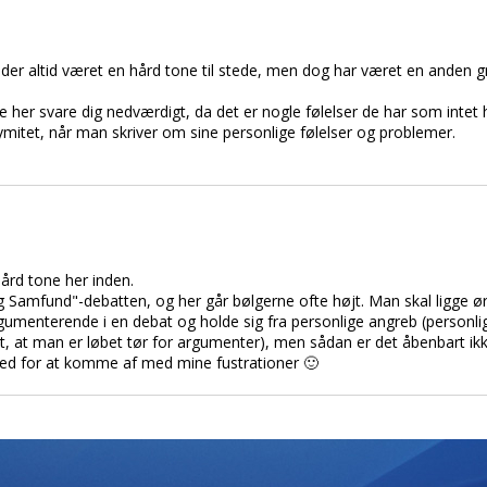
ar der altid været en hård tone til stede, men dog har været en anden g
her svare dig nedværdigt, da det er nogle følelser de har som intet h
ymitet, når man skriver om sine personlige følelser og problemer.
 hård tone her inden.
og Samfund"-debatten, og her går bølgerne ofte højt. Man skal ligge ø
gumenterende i en debat og holde sig fra personlige angreb (personlig
t, at man er løbet tør for argumenter), men sådan er det åbenbart ikk
ghed for at komme af med mine fustrationer 🙂