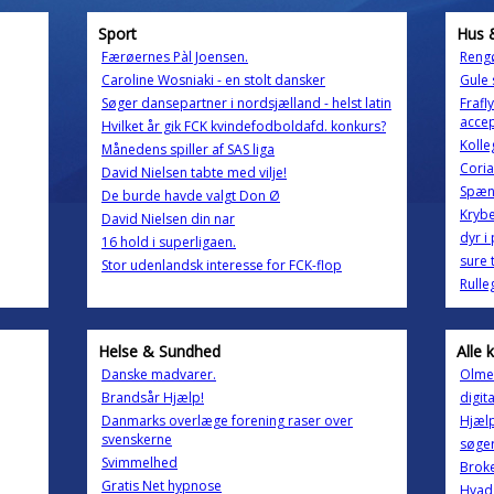
Sport
Hus 
Færøernes Pàl Joensen.
Reng
Caroline Wosniaki - en stolt dansker
Gule 
Søger dansepartner i nordsjælland - helst latin
Frafl
acce
Hvilket år gik FCK kvindefodboldafd. konkurs?
Kolle
Månedens spiller af SAS liga
Cori
David Nielsen tabte med vilje!
Spæn
De burde havde valgt Don Ø
Kryb
David Nielsen din nar
dyr i
16 hold i superligaen.
sure 
Stor udenlandsk interesse for FCK-flop
Rulle
Helse & Sundhed
Alle 
Danske madvarer.
Olmer
Brandsår Hjælp!
digit
Danmarks overlæge forening raser over
Hjælp
svenskerne
søger
Svimmelhed
Brok
Gratis Net hypnose
Hvad