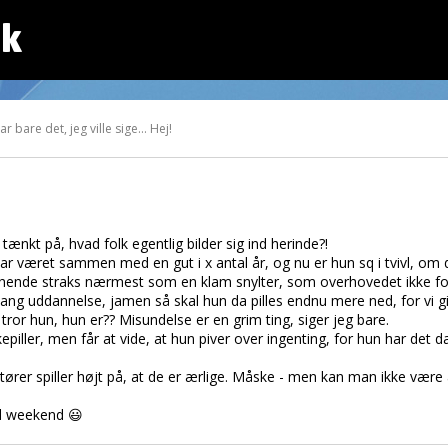
dk
bare det, jeg ville sige... Hej!
tænkt på, hvad folk egentlig bilder sig ind herinde?!
r været sammen med en gut i x antal år, og nu er hun sq i tvivl, om de
r hende straks nærmest som en klam snylter, som overhovedet ikke for
lang uddannelse, jamen så skal hun da pilles endnu mere ned, for vi g
ror hun, hun er?? Misundelse er en grim ting, siger jeg bare.
iller, men får at vide, at hun piver over ingenting, for hun har det 
er spiller højt på, at de er ærlige. Måske - men kan man ikke være æ
weekend 😃