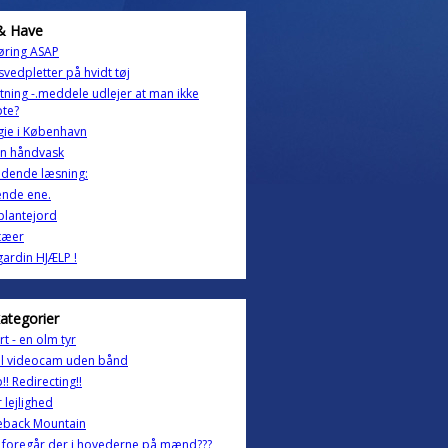
& Have
øring ASAP
svedpletter på hvidt tøj
ytning -.meddele udlejer at man ikke
pte?
gie i København
an håndvask
dende læsning:
ende ene.
 plantejord
tæer
gardin HJÆLP !
kategorier
t - en olm tyr
al videocam uden bånd
!! Redirecting!!
 lejlighed
eback Mountain
 foregår der i hovederne på mænd???