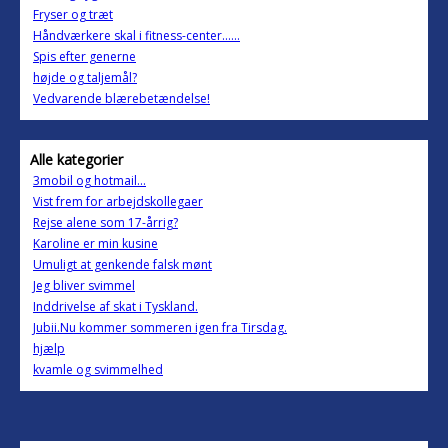
Fryser og træt
Håndværkere skal i fitness-center......
Spis efter generne
højde og taljemål?
Vedvarende blærebetændelse!
Alle kategorier
3mobil og hotmail...
Vist frem for arbejdskollegaer
Rejse alene som 17-årrig?
Karoline er min kusine
Umuligt at genkende falsk mønt
Jeg bliver svimmel
Inddrivelse af skat i Tyskland.
Jubii.Nu kommer sommeren igen fra Tirsdag.
hjælp
kvamle og svimmelhed