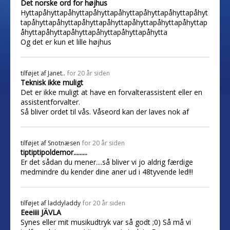
Det norske ord for højhus
Hyttapåhyttapåhyttapåhyttapåhyttapåhyttapåhyttapåhyt
tapåhyttapåhyttapåhyttapåhyttapåhyttapåhyttapåhyttap
åhyttapåhyttapåhyttapåhyttapåhyttapåhytta
Og det er kun et lille højhus
tilføjet af
Janet..
for 20 år siden
Teknisk ikke muligt
Det er ikke muligt at have en forvalterassistent eller en
assistentforvalter.
Så bliver ordet til vås. Våseord kan der laves nok af
tilføjet af
Snotnæsen
for 20 år siden
tiptiptipoldemor.........
Er det sådan du mener....så bliver vi jo aldrig færdige
medmindre du kender dine aner ud i 48tyvende led!!!
tilføjet af
laddyladdy
for 20 år siden
Eeeiiii JÄVLA
Synes eller mit musikudtryk var så godt ;0) Så må vi