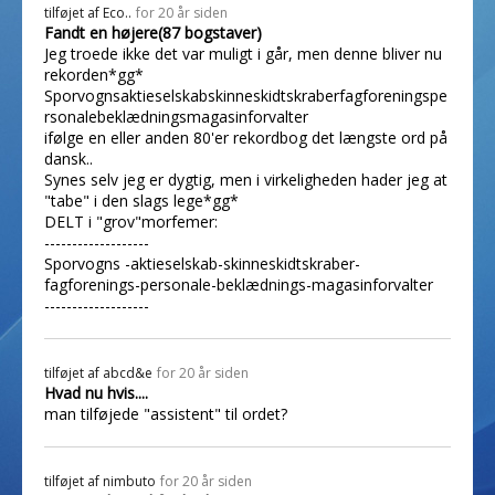
tilføjet af
Eco..
for 20 år siden
Fandt en højere(87 bogstaver)
Jeg troede ikke det var muligt i går, men denne bliver nu
rekorden*gg*
Sporvognsaktieselskabskinneskidtskraberfagforeningspe
rsonalebeklædningsmagasinforvalter
ifølge en eller anden 80'er rekordbog det længste ord på
dansk..
Synes selv jeg er dygtig, men i virkeligheden hader jeg at
"tabe" i den slags lege*gg*
DELT i "grov"morfemer:
-------------------
Sporvogns -aktieselskab-skinneskidtskraber-
fagforenings-personale-beklædnings-magasinforvalter
-------------------
tilføjet af
abcd&e
for 20 år siden
Hvad nu hvis....
man tilføjede "assistent" til ordet?
tilføjet af
nimbuto
for 20 år siden