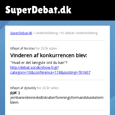
SuperDebat.dk
SuperDebat.dk
> Underholdning > Fri debat: Underholdning
tilføjet af
Nicolas
for 20 år siden
Vinderen af konkurrencen blev:
"Hvad er det længste ord du kan"?
http://debat.sol.dk/show.fcgi?
category=10&conference=118&posting=761607
tilføjet af
djdaddy
for 20 år siden
pjat :)
jernbaneskinneskidtskraberforeningsformandskasketem
blem