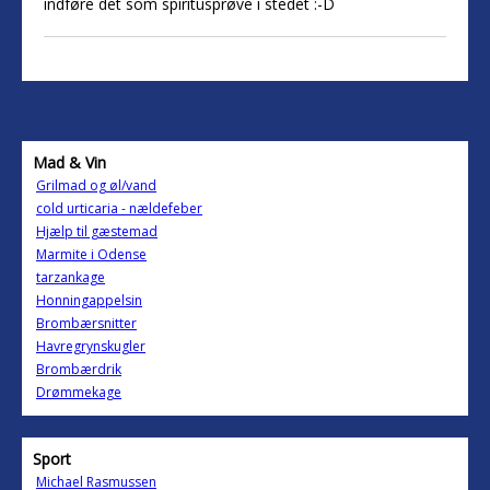
indføre det som spiritusprøve i stedet :-D
Mad & Vin
Grilmad og øl/vand
cold urticaria - nældefeber
Hjælp til gæstemad
Marmite i Odense
tarzankage
Honningappelsin
Brombærsnitter
Havregrynskugler
Brombærdrik
Drømmekage
Sport
Michael Rasmussen