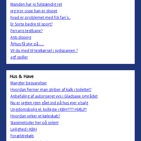
Manden har jo fulstændig ret
jeg tror osse han er dopet
hvad er problemet med fck fan`s..
Er Sorte bedre til sport?
Ferraris testbane?
Anti doping
Århus få styr på......
Vil du med til testkørsel i sydspanien ?
agf spiller
Hus & Have
Mangler besvarelser
Hvordan fjerner man striber af kalk i toilettet?
Anbefaling af autoriseret vvs i Gladsaxe området
Nu er jagten igen gået ind på hus ejer v/salg
Ungdomsbolig el. kollegie i KBH???? HJÆLP!
Hvordan virker et køleskab?
Stasimetoder her på solen!
Lejlighed i KBH
Forældrekøb