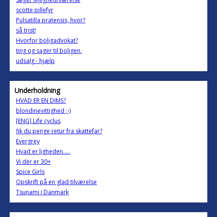
scotte pillefyr
Pulsatilla pratensis, hvor?
så trist!
Hvorfor boligadvokat?
ting og sager til boligen.
udsalg - hjælp
Underholdning
HVAD ER EN DIMS?
blondinevittighed ;-)
[ENG] Life cyclus
fik du penge retur fra skattefar?
Evergrey
Hvad er ligheden.....
Vi der er 30+
Spice Girls
Opskrift på en glad tilværelse
Tsunami i Danmark