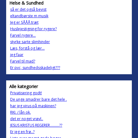
Helse & Sundhed
så er det også bevist
eltandbørste m musik
Jeg er SÅÅÅ træt
Huslejestigning for rygere?
Farvel rygere...
styrke sarte slimhinder
Læs, forstå og lær...
jeg faar
Farvel til mad?
Er pvc, sundhedsskadeligt???
Alle kategorier
Privatisering godt!
De unge smadrer bare det hele .
har jeg virus på maskinen?
RKI. / lån ok.
det er noget vrøvl..
JESUS KRISTUS REGERER..........??
Er jeg en frø..?