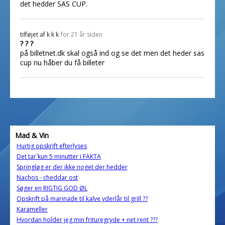
det hedder SAS CUP.
tilføjet af
k k k
for 21 år siden
? ? ?
på billetnet.dk skal også ind og se det men det heder sas
cup nu håber du få billeter
Mad & Vin
Hurtig opskrift efterlyses
Det tar´kun 5 minutter i FAKTA
Springløg er der ikke noget der hedder
Nachos - cheddar ost
Søger en RIGTIG GOD ØL
Opskrift på marinade til kalve yderlår til grill ??
Karameller
Hvordan holder jeg min frituregryde + net rent ???