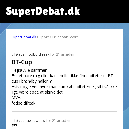
SuperDebat.dk
SuperDebat.dk
> Sport > Fri debat: Sport
tilføjet af
Fodboldfreak
for 21 år siden
BT-Cup
Hejsa Alle sammen.
Er det bare mig eller kan i heller ikke finde billeter til BT-
cup i brøndby hallen ?
Hvis nogle ved hvor man kan købe billeterne , vil i så ikke
lige være søde at skrive det.
MVH.
fodboldfreak
tilføjet af
awdawdaw
for 21 år siden
???