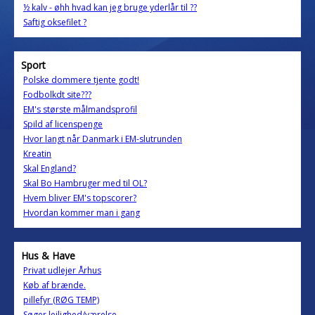
½ kalv - øhh hvad kan jeg bruge yderlår til ??
Saftig oksefilet ?
Sport
Polske dommere tjente godt!
Fodbolkdt site???
EM's største målmandsprofil
Spild af licenspenge
Hvor langt når Danmark i EM-slutrunden
Kreatin
Skal England?
Skal Bo Hambruger med til OL?
Hvem bliver EM's topscorer?
Hvordan kommer man i gang
Hus & Have
Privat udlejer Århus
Køb af brænde.
pillefyr (RØG TEMP)
Søger lejlighed/værelse