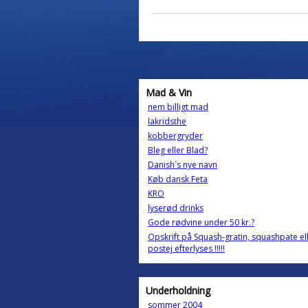
Mad & Vin
nem billigt mad
lakridsthe
kobbergryder
Bleg eller Blad?
Danish´s nye navn
Køb dansk Feta
KRO
lyserød drinks
Gode rødvine under 50 kr.?
Opskrift på Squash-gratin, squashpate ell
postej efterlyses !!!!!
Underholdning
sommer 2004