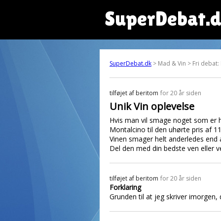
SuperDebat.
SuperDebat.dk
> Mad & Vin > Fri debat:
tilføjet af
beritom
for 20 år siden
Unik Vin oplevelse
Hvis man vil smage noget som er he
Montalcino til den uhørte pris af 11
Vinen smager helt anderledes end 
Del den med din bedste ven eller ve
tilføjet af
beritom
for 20 år siden
Forklaring
Grunden til at jeg skriver imorgen, 