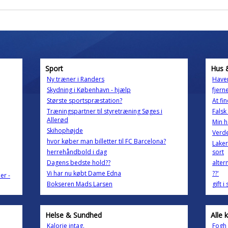
Sport
Hus 
Ny træner i Randers
Have
Skydning i København - hjælp
fjern
Største sportspræstation?
At f
Træningspartner til styretræning Søges i
Falsk
Allerød
Min h
Skihophøjde
Verde
hvor køber man billetter til FC Barcelona?
Laker
herrehåndbold i dag
sort
Dagens bedste hold??
alter
Vi har nu købt Dame Edna
??'
er -
Bokseren Mads Larsen
gift i
Helse & Sundhed
Alle 
Kalorie intag.
Fogh 