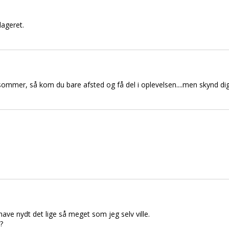
lageret.
sommer, så kom du bare afsted og få del i oplevelsen....men skynd dig f
e have nydt det lige så meget som jeg selv ville.
?