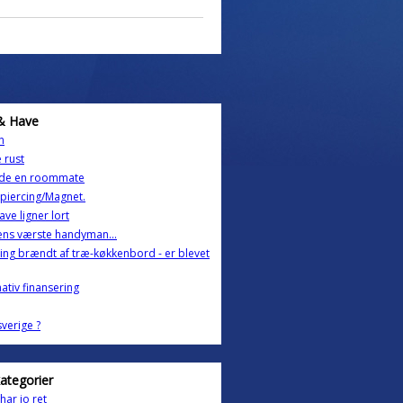
& Have
n
e rust
inde en roommate
 piercing/Magnet.
ave ligner lort
ns værste handyman...
ing brændt af træ-køkkenbord - er blevet
nativ finansering
 sverige ?
kategorier
har jo ret