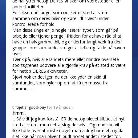
de har ytret netop DERES ønsker om væresteder eller
andre faciliteter.
For eksempel unge, som ønsker et sted at være
sammen om deres biler og køre lidt "ræs" under
kontrollerede forhold.
Men disse unge er jo nogle "sære" typer, som går på
arbejde eller tjener penge i fritiden for at have råd til at
have en halvgammel bil, og er derfor langt væk fra den
gruppe som samfundet vælger at lefle og falde på røven
over.
Tænk på, hvis alle landets mere eller mindre oversete
sportsgrenes udøvere alle gjorde krav på et sted at være
for netop DERES aktiviteter..
Sjovt nok er det igen de der ikke yder en skid til
samfundet, som hyler op om at få en masse fra
samme......
tilføjet af
good-buy
for 19 år siden
Hmm...
... Så vidt jeg kan forstå, ER de netop blevet tilbudt et nyt
sted at være, men det afslog de selv... Og man kan vil
ikke tude over at miste noget man aldrig har ejet, og da
slet ikke når man bliver tilbudt noget andet i stedet for.