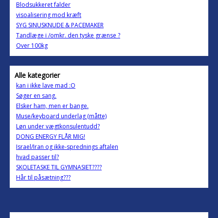
Blodsukkeret falder
visoalisering mod kræft
SYG SINUSKNUDE & PACEMAKER
Tandlæge i /omkr. den tyske grænse ?
Over 100kg
Alle kategorier
kan i ikke lave mad :O
Søger en sang.
Elsker ham, men er bange.
Muse/keyboard underlag (måtte)
Løn under vægtkonsulentudd?
DONG ENERGY FLÅR MIG!
Israel/Iran og ikke-sprednings aftalen
hvad passer til?
SKOLETASKE TIL GYMNASIET????
Hår til påsætning???