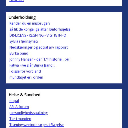
Underholdning
Kender du en misbruger?
så fik de kongelige atter lønforhøjelse
DR-LICENS - REGNING - VIGTIG INFO
Sylvia i fjernsynet?
Nedskæringer og social arv rapport
Burka band
Johnny Hansen - den 1/4 historie... :-((
Fatwa Five slår Burka Band...
I disse for vort land
mundtøjet er i orden
Helse & Sundhed
nopal
ARLA-forum
personlighedsspaltning
Tør i munden
Træningsveninde søges i Slagelse