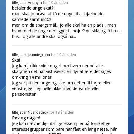
tilføjet af
Anonym
for 19 år siden
betaler de unge skat?
man skal jo prøve at få de unge til at hjælpe det
samlede samfund😉
men om dit spørgsmål... jo alle skal ha en plads... men
hvad med de unge der ligger til højre? de skla også ha et
hus... og alle andre skal også ha...
tilføjet af
jeanniegrann
for 19 år siden
Skat
Jeg kan jo ikke vide noget om hvem der betaler
skat,men det har vist været en dyr affære,det siges
omkring 14 millioner.
Jeg ser på den unge og ikke om det er til højre eller
venstre,gør jeg heller ikke med de gamle eller
pensionister.
tilføjet af
Nuerdetnok
for 19 år siden
Røv og nøgler!
Jeg kan nævne dig utallige eksempler på forskellige
interessegrupper som bare har fået en lang næse, når