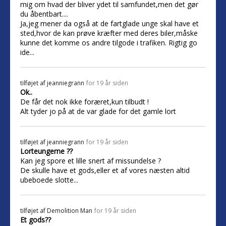
mig om hvad der bliver ydet til samfundet,men det gør
du åbentbart....
Ja,jeg mener da også at de fartglade unge skal have et
sted,hvor de kan prøve kræfter med deres biler,måske
kunne det komme os andre tilgode i trafiken. Rigtig go
ide...
tilføjet af
jeanniegrann
for 19 år siden
Ok..
De får det nok ikke foræret,kun tilbudt !
Alt tyder jo på at de var glade for det gamle lort
tilføjet af
jeanniegrann
for 19 år siden
Lorteungerne ??
Kan jeg spore et lille snert af missundelse ?
De skulle have et gods,eller et af vores næsten altid
ubeboede slotte...
tilføjet af
Demolition Man
for 19 år siden
Et gods??