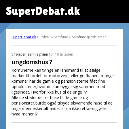
SuperDebat.dk
SuperDebat.dk
> Politik & Samfund > Samfundsproblemer
tilføjet af
jeanniegrann
for 19 år siden
ungdomshus ?
Komunerne kan tvinge en landmand til at sælge
marker,til fordel for motorveje, eller golfbaner,i mange
komuner har de gamle og pensionisterne fået fine
opholdsteder,hvor de kan hygge sig sammen med
ligesindet. Hvorfor ikke hus til de unge ??
Alle de steder der er huse til de gamle og
pensionister,burde også tilbyde tilsvarrende huse til de
unge mennesker,alt andet er da ikke retfærdigt,eller
hvad mener i?