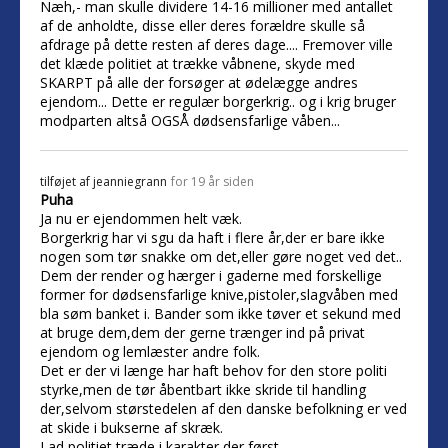
Næh,- man skulle dividere 14-16 millioner med antallet
af de anholdte, disse eller deres forældre skulle så
afdrage på dette resten af deres dage.... Fremover ville
det klæde politiet at trække våbnene, skyde med
SKARPT på alle der forsøger at ødelægge andres
ejendom... Dette er regulær borgerkrig.. og i krig bruger
modparten altså OGSÅ dødsensfarlige våben...
tilføjet af
jeanniegrann
for 19 år siden
Puha
Ja nu er ejendommen helt væk.
Borgerkrig har vi sgu da haft i flere år,der er bare ikke
nogen som tør snakke om det,eller gøre noget ved det..
Dem der render og hærger i gaderne med forskellige
former for dødsensfarlige knive,pistoler,slagvåben med
bla søm banket i. Bander som ikke tøver et sekund med
at bruge dem,dem der gerne trænger ind på privat
ejendom og lemlæster andre folk.
Det er der vi længe har haft behov for den store politi
styrke,men de tør åbentbart ikke skride til handling
der,selvom størstedelen af den danske befolkning er ved
at skide i bukserne af skræk.
Lad politiet træde i karakter der først.