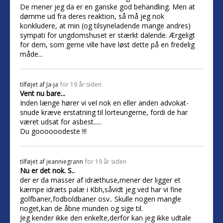
De mener jeg da er en ganske god behandling. Men at
dømme ud fra deres reaktion, så må jeg nok
konkludere, at min (og tilsyneladende mange andres)
sympati for ungdomshuset er stærkt dalende. Ærgeligt
for dem, som gerne ville have løst dette på en fredelig
måde...
tilføjet af
Ja-ja
for 19 år siden
Vent nu bare...
Inden længe hører vi vel nok en eller anden advokat-
snude kræve erstatning til lorteungerne, fordi de har
været udsat for asbest.....
Du goooooodeste !!!
tilføjet af
jeanniegrann
for 19 år siden
Nu er det nok. S..
der er da masser af idræthuse,mener der ligger et
kæmpe idræts palæ i Kbh,såvidt jeg ved har vi fine
golfbaner,fodboldbaner osv.. Skulle nogen mangle
noget,kan de åbne munden og sige til.
Jeg kender ikke den enkelte,derfor kan jeg ikke udtale