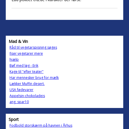
Mad & Vin
Råd til vegetarspisning søges
fiser vegetarer mere
hjælp
Bøf med løg - Erik
Kage til "efter teater"
Har mennesker brug for mælk
Lækker Muffin desert.
USA fødevarer
Appelsin-chokoladeis
ang. spar10
Sport
Fodbold storskærm på havnen i Århus