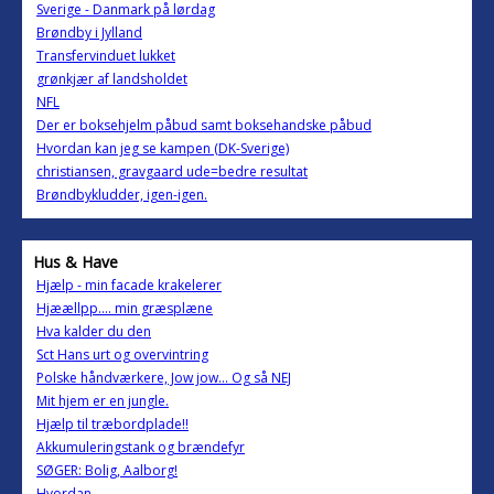
Sverige - Danmark på lørdag
Brøndby i Jylland
Transfervinduet lukket
grønkjær af landsholdet
NFL
Der er boksehjelm påbud samt boksehandske påbud
Hvordan kan jeg se kampen (DK-Sverige)
christiansen, gravgaard ude=bedre resultat
Brøndbykludder, igen-igen.
Hus & Have
Hjælp - min facade krakelerer
Hjæællpp.... min græsplæne
Hva kalder du den
Sct Hans urt og overvintring
Polske håndværkere, Jow jow... Og så NEJ
Mit hjem er en jungle.
Hjælp til træbordplade!!
Akkumuleringstank og brændefyr
SØGER: Bolig, Aalborg!
Hvordan