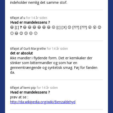
indeholder nemlig det samme stof.
tilføjet af
u
for 14 år siden
Hvad er mandelessens ?
😃 [(:] ❓ 😃 😃 😃 😃 😃 😃 😖 [(:] [:X] 😕 [???] [???] 😮 😮 😉
🙂 😃 😉 😕 😖 🙁
tilføjet af
Gurli Margrethe
for 14 år siden
det er absolut
ikke mandler i flydende form. Det er kemikalier der
stinker som bittermandler og som har en
gennemtrængende og syntetisk smag. Føj for fanden
da.
tilføjet af
kemi pip
for 14 år siden
Hvad er mandelessens ?
prøv at se :
http://da.wikipedia.org/wiki/Benzaldehyd