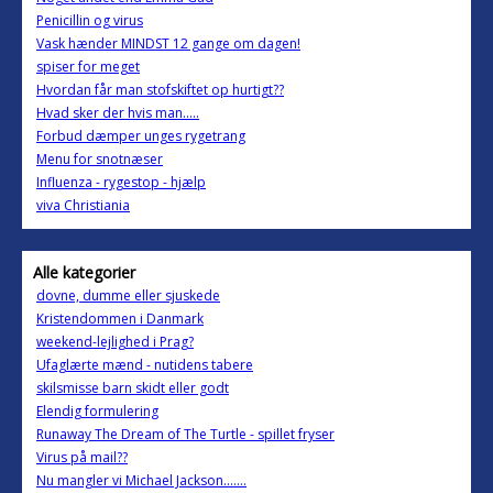
Penicillin og virus
Vask hænder MINDST 12 gange om dagen!
spiser for meget
Hvordan får man stofskiftet op hurtigt??
Hvad sker der hvis man.....
Forbud dæmper unges rygetrang
Menu for snotnæser
Influenza - rygestop - hjælp
viva Christiania
Alle kategorier
dovne, dumme eller sjuskede
Kristendommen i Danmark
weekend-lejlighed i Prag?
Ufaglærte mænd - nutidens tabere
skilsmisse barn skidt eller godt
Elendig formulering
Runaway The Dream of The Turtle - spillet fryser
Virus på mail??
Nu mangler vi Michael Jackson.......