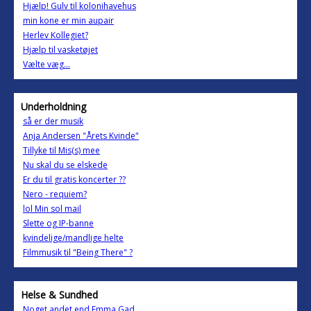
Hjælp! Gulv til kolonihavehus
min kone er min aupair
Herlev Kollegiet?
Hjælp til vasketøjet
Vælte væg...
Underholdning
så er der musik
Anja Andersen "Årets Kvinde"
Tillyke til Mis(s) mee
Nu skal du se elskede
Er du til gratis koncerter ??
Nero - requiem?
lol Min sol mail
Slette og IP-banne
kvindelige/mandlige helte
Filmmusik til "Being There" ?
Helse & Sundhed
Noget andet end Emma Gad