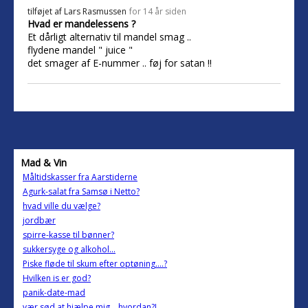
tilføjet af
Lars Rasmussen
for 14 år siden
Hvad er mandelessens ?
Et dårligt alternativ til mandel smag ..
flydene mandel " juice "
det smager af E-nummer .. føj for satan !!
Mad & Vin
Måltidskasser fra Aarstiderne
Agurk-salat fra Samsø i Netto?
hvad ville du vælge?
jordbær
spirre-kasse til bønner?
sukkersyge og alkohol...
Piske fløde til skum efter optøning....?
Hvilken is er god?
panik-date-mad
vær sød at hjælpe mig... hvordan?!