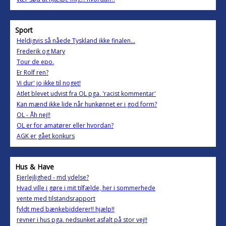
Sport
Heldigvis så nåede Tyskland ikke finalen...
Frederik og Mary
Tour de epo.
Er Rolf ren?
Vi dur' jo ikke til noget!
Atlet blevet udvist fra OL pga. 'racist kommentar'
Kan mænd ikke lide når hunkønnet er i god form?
OL - Åh nej!!
OL er for amatører eller hvordan?
AGK er gået konkurs
Hus & Have
Ejerlejlighed - md ydelse?
Hvad ville i gøre i mit tilfælde, her i sommerhede
vente med tilstandsrapport
fyldt med bænkebidderer!! hjælp!!
revner i hus pga. nedsunket asfalt på stor vej!!