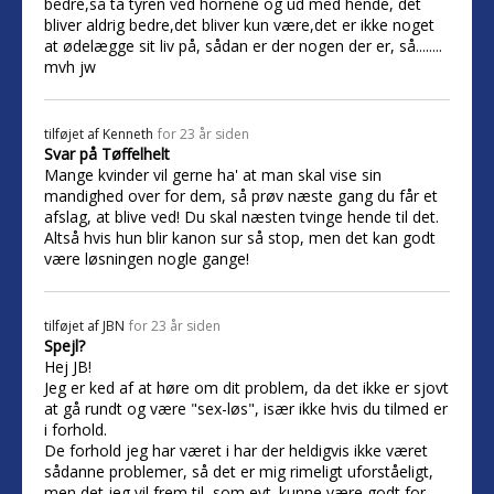
bedre,så ta tyren ved hornene og ud med hende, det
bliver aldrig bedre,det bliver kun være,det er ikke noget
at ødelægge sit liv på, sådan er der nogen der er, så........
mvh jw
tilføjet af
Kenneth
for 23 år siden
Svar på Tøffelhelt
Mange kvinder vil gerne ha' at man skal vise sin
mandighed over for dem, så prøv næste gang du får et
afslag, at blive ved! Du skal næsten tvinge hende til det.
Altså hvis hun blir kanon sur så stop, men det kan godt
være løsningen nogle gange!
tilføjet af
JBN
for 23 år siden
Spejl?
Hej JB!
Jeg er ked af at høre om dit problem, da det ikke er sjovt
at gå rundt og være "sex-løs", især ikke hvis du tilmed er
i forhold.
De forhold jeg har været i har der heldigvis ikke været
sådanne problemer, så det er mig rimeligt uforståeligt,
men det jeg vil frem til, som evt. kunne være godt for