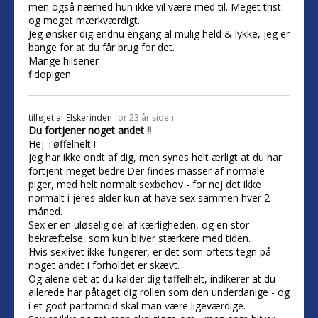
men også nærhed hun ikke vil være med til. Meget trist
og meget mærkværdigt.
Jeg ønsker dig endnu engang al mulig held & lykke, jeg er
bange for at du får brug for det.
Mange hilsener
fidopigen
tilføjet af
Elskerinden
for 23 år siden
Du fortjener noget andet !!
Hej Tøffelhelt !
Jeg har ikke ondt af dig, men synes helt ærligt at du har
fortjent meget bedre.Der findes masser af normale
piger, med helt normalt sexbehov - for nej det ikke
normalt i jeres alder kun at have sex sammen hver 2
måned.
Sex er en uløselig del af kærligheden, og en stor
bekræftelse, som kun bliver stærkere med tiden.
Hvis sexlivet ikke fungerer, er det som oftets tegn på
noget andet i forholdet er skævt.
Og alene det at du kalder dig tøffelhelt, indikerer at du
allerede har påtaget dig rollen som den underdanige - og
i et godt parforhold skal man være ligeværdige.