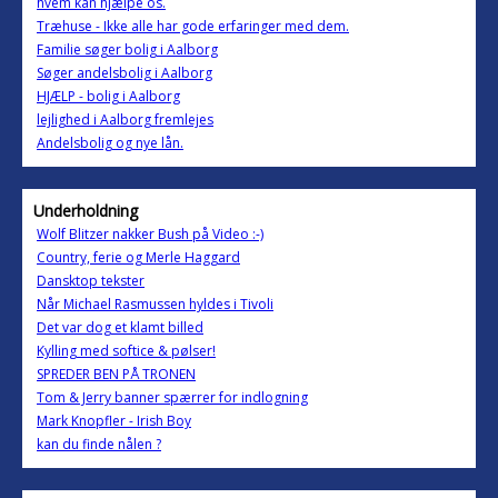
hvem kan hjælpe os.
Træhuse - Ikke alle har gode erfaringer med dem.
Familie søger bolig i Aalborg
Søger andelsbolig i Aalborg
HJÆLP - bolig i Aalborg
lejlighed i Aalborg fremlejes
Andelsbolig og nye lån.
Underholdning
Wolf Blitzer nakker Bush på Video :-)
Country, ferie og Merle Haggard
Dansktop tekster
Når Michael Rasmussen hyldes i Tivoli
Det var dog et klamt billed
Kylling med softice & pølser!
SPREDER BEN PÅ TRONEN
Tom & Jerry banner spærrer for indlogning
Mark Knopfler - Irish Boy
kan du finde nålen ?