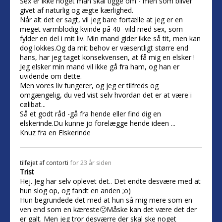
Sex er ikke noget man skal tigge om - men som bliver
givet af naturlig og ægte kærlighed.
Når alt det er sagt, vil jeg bare fortælle at jeg er en
meget varmblodig kvinde på 40 -vild med sex, som
fylder en del i mit liv. Min mand gider ikke så tit, men kan
dog lokkes.Og da mit behov er væsentligt større end
hans, har jeg taget konsekvensen, at få mig en elsker !
Jeg elsker min mand vil ikke gå fra ham, og han er
uvidende om dette.
Men vores liv fungerer, og jeg er tilfreds og
omgængelig, du ved vist selv hvordan det er at være i
cølibat...
Så et godt råd -gå fra hende eller find dig en
elskerinde.Du kunne jo forelægge hende ideen ...
Knuz fra en Elskerinde
tilføjet af
contorti
for 23 år siden
Trist
Hej. Jeg har selv oplevet det.. Det endte desvære med at
hun slog op, og fandt en anden ;o)
Hun begrundede det med at hun så mig mere som en
ven end som en kæreste🙁Måske kan det være det der
er galt. Men jeg tror desværre der skal ske noget