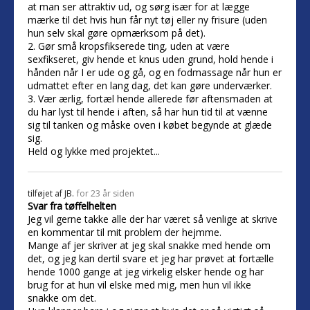
at man ser attraktiv ud, og sørg især for at lægge
mærke til det hvis hun får nyt tøj eller ny frisure (uden
hun selv skal gøre opmærksom på det).
2. Gør små kropsfikserede ting, uden at være
sexfikseret, giv hende et knus uden grund, hold hende i
hånden når I er ude og gå, og en fodmassage når hun er
udmattet efter en lang dag, det kan gøre underværker.
3. Vær ærlig, fortæl hende allerede før aftensmaden at
du har lyst til hende i aften, så har hun tid til at vænne
sig til tanken og måske oven i købet begynde at glæde
sig.
Held og lykke med projektet...
tilføjet af
JB.
for 23 år siden
Svar fra tøffelhelten
Jeg vil gerne takke alle der har været så venlige at skrive
en kommentar til mit problem der hejmme.
Mange af jer skriver at jeg skal snakke med hende om
det, og jeg kan dertil svare et jeg har prøvet at fortælle
hende 1000 gange at jeg virkelig elsker hende og har
brug for at hun vil elske med mig, men hun vil ikke
snakke om det.