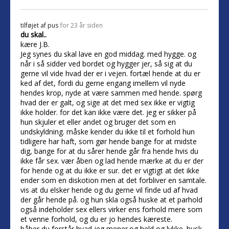
tilføjet af
pus
for 23 år siden
du skal..
kære J.B.
Jeg synes du skal lave en god middag. med hygge. og
når i så sidder ved bordet og hygger jer, så sig at du
gerne vil vide hvad der er i vejen. fortæl hende at du er
ked af det, fordi du gerne engang imellem vil nyde
hendes krop, nyde at være sammen med hende. spørg
hvad der er galt, og sige at det med sex ikke er vigtig
ikke holder. for det kan ikke være det. jeg er sikker på
hun skjuler et eller andet og bruger det som en
undskyldning. måske kender du ikke til et forhold hun
tidligere har haft, som gør hende bange for at midste
dig, bange for at du sårer hende går fra hende hvis du
ikke får sex. vær åben og lad hende mærke at du er der
for hende og at du ikke er sur. det er vigtigt at det ikke
ender som en diskotion men at det forbliver en samtale.
vis at du elsker hende og du gerne vil finde ud af hvad
der går hende på. og hun skla også huske at et parhold
også indeholder sex ellers virker ens forhold mere som
et venne forhold, og du er jo hendes kæreste.
håber du forstår hvad jeg mener.og held og lykke. husk