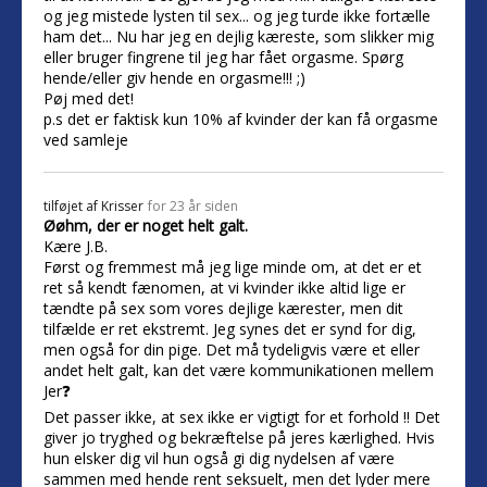
og jeg mistede lysten til sex... og jeg turde ikke fortælle
ham det... Nu har jeg en dejlig kæreste, som slikker mig
eller bruger fingrene til jeg har fået orgasme. Spørg
hende/eller giv hende en orgasme!!! ;)
Pøj med det!
p.s det er faktisk kun 10% af kvinder der kan få orgasme
ved samleje
tilføjet af
Krisser
for 23 år siden
Øøhm, der er noget helt galt.
Kære J.B.
Først og fremmest må jeg lige minde om, at det er et
ret så kendt fænomen, at vi kvinder ikke altid lige er
tændte på sex som vores dejlige kærester, men dit
tilfælde er ret ekstremt. Jeg synes det er synd for dig,
men også for din pige. Det må tydeligvis være et eller
andet helt galt, kan det være kommunikationen mellem
Jer❓
Det passer ikke, at sex ikke er vigtigt for et forhold !! Det
giver jo tryghed og bekræftelse på jeres kærlighed. Hvis
hun elsker dig vil hun også gi dig nydelsen af være
sammen med hende rent seksuelt, men det lyder mere