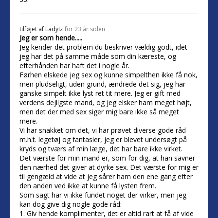
tilføjet af
LadyIz
for 23 år siden
Jeg er som hende.....
Jeg kender det problem du beskriver vældig godt, idet
jeg har det på samme måde som din kæreste, og
efterhånden har haft det i nogle år.
Førhen elskede jeg sex og kunne simpelthen ikke få nok,
men pludseligt, uden grund, ændrede det sig, jeg har
ganske simpelt ikke lyst ret tit mere. Jeg er gift med
verdens dejligste mand, og jeg elsker ham meget højt,
men det der med sex siger mig bare ikke så meget
mere.
Vi har snakket om det, vi har prøvet diverse gode råd
m.h.t. legetøj og fantasier, jeg er blevet undersøgt på
kryds og tværs af min læge, det har bare ikke virket.
Det værste for min mand er, som for dig, at han savner
den nærhed det giver at dyrke sex. Det værste for mig er
til gengæld at vide at jeg sårer ham den ene gang efter
den anden ved ikke at kunne få lysten frem.
Som sagt har vi ikke fundet noget der virker, men jeg
kan dog give dig nogle gode råd:
1. Giv hende komplimenter, det er altid rart at få af vide