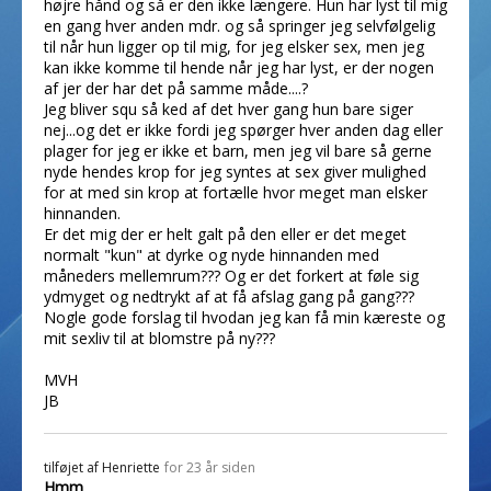
højre hånd og så er den ikke længere. Hun har lyst til mig
en gang hver anden mdr. og så springer jeg selvfølgelig
til når hun ligger op til mig, for jeg elsker sex, men jeg
kan ikke komme til hende når jeg har lyst, er der nogen
af jer der har det på samme måde....?
Jeg bliver squ så ked af det hver gang hun bare siger
nej...og det er ikke fordi jeg spørger hver anden dag eller
plager for jeg er ikke et barn, men jeg vil bare så gerne
nyde hendes krop for jeg syntes at sex giver mulighed
for at med sin krop at fortælle hvor meget man elsker
hinnanden.
Er det mig der er helt galt på den eller er det meget
normalt "kun" at dyrke og nyde hinnanden med
måneders mellemrum??? Og er det forkert at føle sig
ydmyget og nedtrykt af at få afslag gang på gang???
Nogle gode forslag til hvodan jeg kan få min kæreste og
mit sexliv til at blomstre på ny???
MVH
JB
tilføjet af
Henriette
for 23 år siden
Hmm