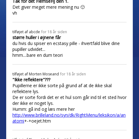
Tak for det FlemseHJ den 1.
Det giver meget mere mening nu 🙂
vh
tilføjet af
abcde
for 18 år siden
større huller i øjnene får
du hvis du spiser en ecstasy pille - ihvertfald blive dine
pupiller udvidet...
hmm....bare en dum teori
tilføjet af
Morten Moseand
for 18 år siden
"Ikke reflektere"???
Pupillerne er ikke sorte på grund af at de ikke skal
reflektere lys.
De er sorte fordi det er et hul som går ind til et sted hvor
der ikke er noget lys.
Humm: gå ind og læs mere her
http://www.brilleland.no/syn/dk/RightMenu/leksikon/a/an
atomi
+-+oejet.htm