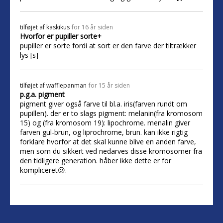
tilføjet af
kaskikus
for 16 år siden
Hvorfor er pupiller sorte+
pupiller er sorte fordi at sort er den farve der tiltrækker
lys [s]
tilføjet af
wafflepanman
for 15 år siden
p.g.a. pigment
pigment giver også farve til bl.a. iris(farven rundt om
pupillen). der er to slags pigment: melanin(fra kromosom
15) og (fra kromosom 19): lipochrome. menalin giver
farven gul-brun, og liprochrome, brun. kan ikke rigtig
forklare hvorfor at det skal kunne blive en anden farve,
men som du sikkert ved nedarves disse kromosomer fra
den tidligere generation. håber ikke dette er for
kompliceret😕.