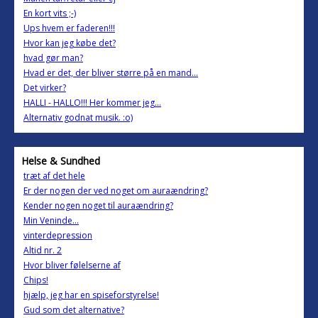
En kort vits ;-)
Ups hvem er faderen!!!
Hvor kan jeg købe det?
hvad gør man?
Hvad er det, der bliver større på en mand...
Det virker?
HALLI - HALLO!!! Her kommer jeg...
Alternativ godnat musik. :o)
Helse & Sundhed
træt af det hele
Er der nogen der ved noget om auraændring?
Kender nogen noget til auraændring?
Min Veninde...
vinterdepression
Altid nr. 2
Hvor bliver følelserne af
Chips!
hjælp, jeg har en spiseforstyrelse!
Gud som det alternative?