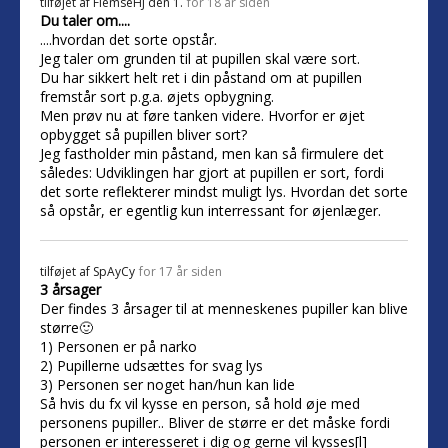
tilføjet af
FlemseHJ den 1.
for 18 år siden
Du taler om....
....hvordan det sorte opstår.
Jeg taler om grunden til at pupillen skal være sort.
Du har sikkert helt ret i din påstand om at pupillen
fremstår sort p.g.a. øjets opbygning.
Men prøv nu at føre tanken videre. Hvorfor er øjet
opbygget så pupillen bliver sort?
Jeg fastholder min påstand, men kan så firmulere det
således: Udviklingen har gjort at pupillen er sort, fordi
det sorte reflekterer mindst muligt lys. Hvordan det sorte
så opstår, er egentlig kun interressant for øjenlæger.
tilføjet af
SpAyCy
for 17 år siden
3 årsager
Der findes 3 årsager til at menneskenes pupiller kan blive
større🙂
1) Personen er på narko
2) Pupillerne udsættes for svag lys
3) Personen ser noget han/hun kan lide
Så hvis du fx vil kysse en person, så hold øje med
personens pupiller.. Bliver de større er det måske fordi
personen er interesseret i dig og gerne vil kysses[l]