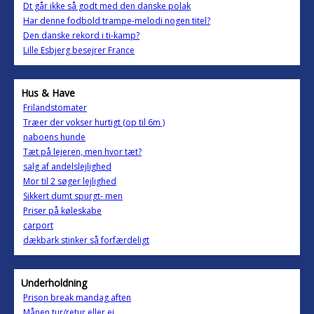
Dt går ikke så godt med den danske polak
Har denne fodbold trampe-melodi nogen titel?
Den danske rekord i ti-kamp?
Lille Esbjerg besejrer France
Hus & Have
Frilandstomater
Træer der vokser hurtigt (op til 6m )
naboens hunde
Tæt på lejeren, men hvor tæt?
salg af andelslejlighed
Mor til 2 søger lejlighed
Sikkert dumt spurgt- men
Priser på køleskabe
carport
dækbark stinker så forfærdeligt
Underholdning
Prison break mandag aften
Månen tur/retur eller ej