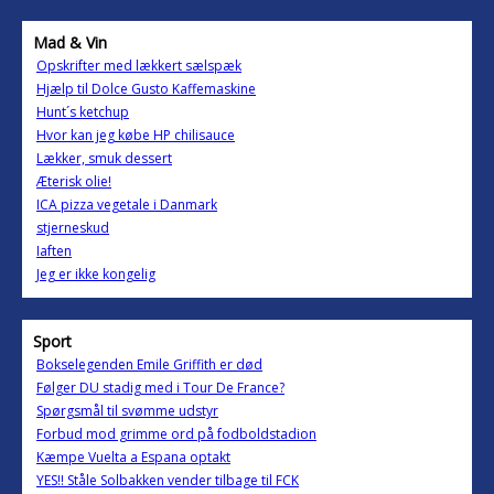
Mad & Vin
Opskrifter med lækkert sælspæk
Hjælp til Dolce Gusto Kaffemaskine
Hunt´s ketchup
Hvor kan jeg købe HP chilisauce
Lækker, smuk dessert
Æterisk olie!
ICA pizza vegetale i Danmark
stjerneskud
Iaften
Jeg er ikke kongelig
Sport
Bokselegenden Emile Griffith er død
Følger DU stadig med i Tour De France?
Spørgsmål til svømme udstyr
Forbud mod grimme ord på fodboldstadion
Kæmpe Vuelta a Espana optakt
YES!! Ståle Solbakken vender tilbage til FCK