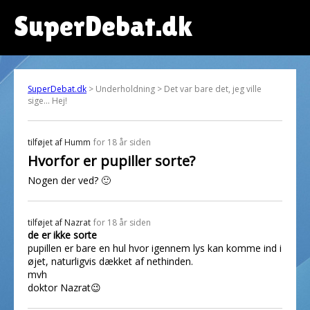
SuperDebat.dk
SuperDebat.dk
> Underholdning > Det var bare det, jeg ville
sige... Hej!
tilføjet af
Humm
for 18 år siden
Hvorfor er pupiller sorte?
Nogen der ved? 🙂
tilføjet af
Nazrat
for 18 år siden
de er ikke sorte
pupillen er bare en hul hvor igennem lys kan komme ind i
øjet, naturligvis dækket af nethinden.
mvh
doktor Nazrat😉