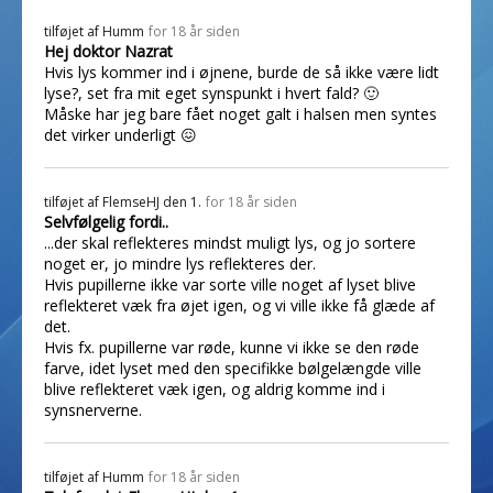
tilføjet af
Humm
for 18 år siden
Hej doktor Nazrat
Hvis lys kommer ind i øjnene, burde de så ikke være lidt
lyse?, set fra mit eget synspunkt i hvert fald? 🙂
Måske har jeg bare fået noget galt i halsen men syntes
det virker underligt 😖
tilføjet af
FlemseHJ den 1.
for 18 år siden
Selvfølgelig fordi..
...der skal reflekteres mindst muligt lys, og jo sortere
noget er, jo mindre lys reflekteres der.
Hvis pupillerne ikke var sorte ville noget af lyset blive
reflekteret væk fra øjet igen, og vi ville ikke få glæde af
det.
Hvis fx. pupillerne var røde, kunne vi ikke se den røde
farve, idet lyset med den specifikke bølgelængde ville
blive reflekteret væk igen, og aldrig komme ind i
synsnerverne.
tilføjet af
Humm
for 18 år siden