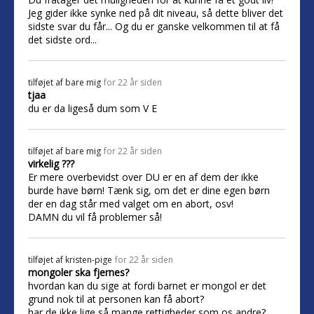
Jeg gider ikke synke ned på dit niveau, så dette bliver det
sidste svar du får... Og du er ganske velkommen til at få
det sidste ord...
tilføjet af
bare mig
for 22 år siden
tjaa
du er da ligeså dum som V E
tilføjet af
bare mig
for 22 år siden
virkelig ???
Er mere overbevidst over DU er en af dem der ikke
burde have børn! Tænk sig, om det er dine egen børn
der en dag står med valget om en abort, osv!
DAMN du vil få problemer så!
tilføjet af
kristen-pige
for 22 år siden
mongoler ska fjernes?
hvordan kan du sige at fordi barnet er mongol er det
grund nok til at personen kan få abort?
har de ikke lige så mange rettigheder som os andre?