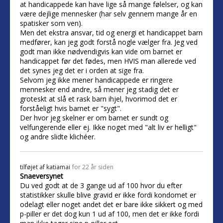
at handicappede kan have lige så mange følelser, og kan
være dejlige mennesker (har selv gennem mange år en
spatisker som ven).
Men det ekstra ansvar, tid og energi et handicappet barn
medfører, kan jeg godt forstå nogle vælger fra. Jeg ved
godt man ikke nødvendigvis kan vide om barnet er
handicappet før det fødes, men HVIS man allerede ved
det synes jeg det er i orden at sige fra.
Selvom jeg ikke mener handicappede er ringere
mennesker end andre, så mener jeg stadig det er
groteskt at slå et rask barn ihjel, hvorimod det er
forståeligt hvis barnet er "sygt".
Der hvor jeg skelner er om barnet er sundt og
velfungerende eller ej. Ikke noget med "alt liv er helligt"
og andre slidte klichéer.
tilføjet af
katiamai
for 22 år siden
Snaeversynet
Du ved godt at de 3 gange ud af 100 hvor du efter
statistikker skulle blive gravid er ikke fordi kondomet er
odelagt eller noget andet det er bare ikke sikkert og med
p-piller er det dog kun 1 ud af 100, men det er ikke fordi