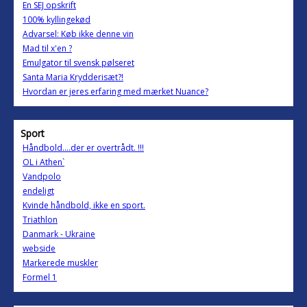
En SEJ opskrift
100% kyllingekød
Advarsel: Køb ikke denne vin
Mad til x'en ?
Emulgator til svensk pølseret
Santa Maria Krydderisæt?!
Hvordan er jeres erfaring med mærket Nuance?
Sport
Håndbold....der er overtrådt. !!!
OL i Athen`
Vandpolo
endeligt
Kvinde håndbold, ikke en sport.
Triathlon
Danmark - Ukraine
webside
Markerede muskler
Formel 1