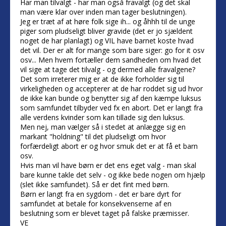
Har man tilvalgt - har man også fravalgt (og det skal
man være klar over inden man tager beslutningen).
Jeg er træt af at høre folk sige ih... og åhhh til de unge
piger som pludseligt bliver gravide (det er jo sjældent
noget de har planlagt) og VIL have barnet koste hvad
det vil. Der er alt for mange som bare siger: go for it osv
osv... Men hvem fortæller dem sandheden om hvad det
vil sige at tage det tilvalg - og dermed alle fravalgene?
Det som irreterer mig er at de ikke forholder sig til
virkeligheden og accepterer at de har roddet sig ud hvor
de ikke kan bunde og benytter sig af den kæmpe luksus
som samfundet tilbyder ved fx en abort. Det er langt fra
alle verdens kvinder som kan tillade sig den luksus.
Men nej, man vælger så i stedet at anlægge sig en
markant "holdning" til det pludseligt om hvor
forfærdeligt abort er og hvor smuk det er at få et barn
osv.
Hvis man vil have børn er det ens eget valg - man skal
bare kunne takle det selv - og ikke bede nogen om hjælp
(slet ikke samfundet). Så er det fint med børn.
Børn er langt fra en sygdom - det er bare dyrt for
samfundet at betale for konsekvenserne af en
beslutning som er blevet taget på falske præmisser.
VE