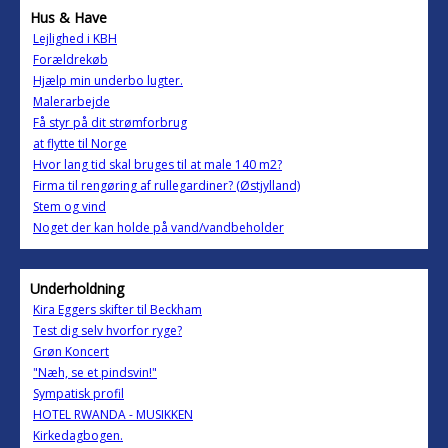
Hus & Have
Lejlighed i KBH
Forældrekøb
Hjælp min underbo lugter.
Malerarbejde
Få styr på dit strømforbrug
at flytte til Norge
Hvor lang tid skal bruges til at male 140 m2?
Firma til rengøring af rullegardiner? (Østjylland)
Stem og vind
Noget der kan holde på vand/vandbeholder
Underholdning
Kira Eggers skifter til Beckham
Test dig selv hvorfor ryge?
Grøn Koncert
"Næh, se et pindsvin!"
Sympatisk profil
HOTEL RWANDA - MUSIKKEN
Kirkedagbogen.