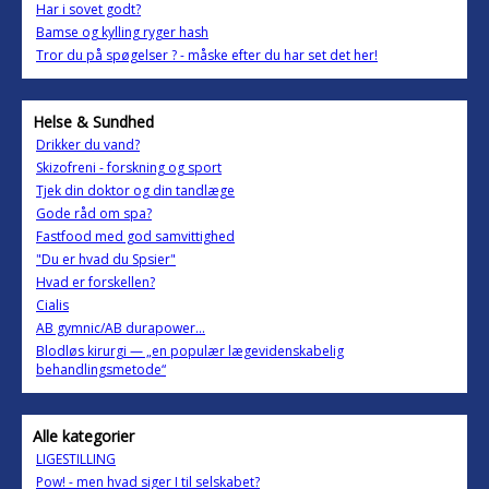
Har i sovet godt?
Bamse og kylling ryger hash
Tror du på spøgelser ? - måske efter du har set det her!
Helse & Sundhed
Drikker du vand?
Skizofreni - forskning og sport
Tjek din doktor og din tandlæge
Gode råd om spa?
Fastfood med god samvittighed
"Du er hvad du Spsier"
Hvad er forskellen?
Cialis
AB gymnic/AB durapower...
Blodløs kirurgi — „en populær lægevidenskabelig
behandlingsmetode“
Alle kategorier
LIGESTILLING
Pow! - men hvad siger I til selskabet?