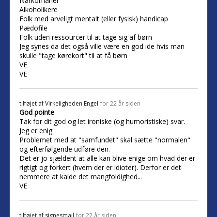
Narkomaner
Alkoholikere
Folk med arveligt mentalt (eller fysisk) handicap
Pædofile
Folk uden ressourcer til at tage sig af børn
Jeg synes da det også ville være en god ide hvis man
skulle "tage kørekort" til at få børn
VE
VE
tilføjet af
Virkeligheden Engel
for 22 år siden
God pointe
Tak for dit god og let ironiske (og humoristiske) svar.
Jeg er enig.
Problemet med at "samfundet" skal sætte "normalen"
og efterfølgende udføre den.
Det er jo sjældent at alle kan blive enige om hvad der er
rigtigt og forkert (hvem der er idioter). Derfor er det
nemmere at kalde det mangfoldighed...
VE
tilføjet af
signesmail
for 22 år siden