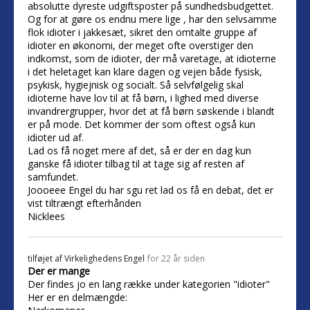
absolutte dyreste udgiftsposter på sundhedsbudgettet.
Og for at gøre os endnu mere lige , har den selvsamme
flok idioter i jakkesæt, sikret den omtalte gruppe af
idioter en økonomi, der meget ofte overstiger den
indkomst, som de idioter, der må varetage, at idioterne
i det heletaget kan klare dagen og vejen både fysisk,
psykisk, hygiejnisk og socialt. Så selvfølgelig skal
idioterne have lov til at få børn, i lighed med diverse
invandrergrupper, hvor det at få børn søskende i blandt
er på mode. Det kommer der som oftest også kun
idioter ud af.
Lad os få noget mere af det, så er der en dag kun
ganske få idioter tilbag til at tage sig af resten af
samfundet.
Joooeee Engel du har sgu ret lad os få en debat, det er
vist tiltrængt efterhånden
Nicklees
tilføjet af
Virkelighedens Engel
for 22 år siden
Der er mange
Der findes jo en lang række under kategorien "idioter"
Her er en delmængde: