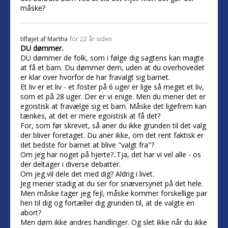
måske?
tilføjet af
Martha
for 22 år siden
DU dømmer.
DU dømmer de folk, som i følge dig sagtens kan magte
at få et barn. Du dømmer dem, uden at du overhovedet
er klar over hvorfor de har fravalgt sig barnet.
Et liv er et liv - et foster på 6 uger er lige så meget et liv,
som et på 28 uger. Der er vi enige. Men du mener det er
egoistisk at fravælge sig et barn. Måske det ligefrem kan
tænkes, at det er mere egoistisk at få det?
For, som før skrevet, så aner du ikke grunden til det valg
der bliver foretaget. Du aner ikke, om det rent faktisk er
det bedste for barnet at blive "valgt fra"?
Om jeg har noget på hjerte?..Tja, det har vi vel alle - os
der deltager i diverse debatter.
Om jeg vil dele det med dig? Aldrig i livet.
Jeg mener stadig at du ser for snæversynet på det hele.
Men måske tager jeg fejl, måske kommer forskellige par
hen til dig og fortæller dig grunden til, at de valgte en
abort?
Men døm ikke andres handlinger. Og slet ikke når du ikke