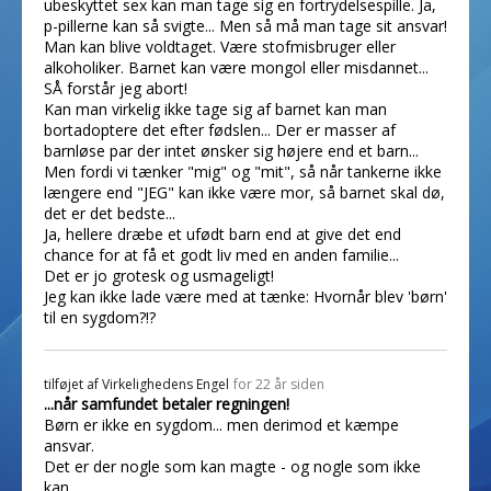
ubeskyttet sex kan man tage sig en fortrydelsespille. Ja,
p-pillerne kan så svigte... Men så må man tage sit ansvar!
Man kan blive voldtaget. Være stofmisbruger eller
alkoholiker. Barnet kan være mongol eller misdannet...
SÅ forstår jeg abort!
Kan man virkelig ikke tage sig af barnet kan man
bortadoptere det efter fødslen... Der er masser af
barnløse par der intet ønsker sig højere end et barn...
Men fordi vi tænker "mig" og "mit", så når tankerne ikke
længere end "JEG" kan ikke være mor, så barnet skal dø,
det er det bedste...
Ja, hellere dræbe et ufødt barn end at give det end
chance for at få et godt liv med en anden familie...
Det er jo grotesk og usmageligt!
Jeg kan ikke lade være med at tænke: Hvornår blev 'børn'
til en sygdom?!?
tilføjet af
Virkelighedens Engel
for 22 år siden
...når samfundet betaler regningen!
Børn er ikke en sygdom... men derimod et kæmpe
ansvar.
Det er der nogle som kan magte - og nogle som ikke
kan.