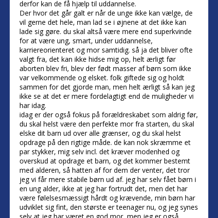
derfor kan de få hjælp til uddannelse.
Der hvor det går galt er når de unge ikke kan vælge, de
vil gerne det hele, man lad se i øjnene at det ikke kan
lade sig gøre. du skal altså være mere end superkvinde
for at være ung, smart, under uddannelse,
karriereorienteret og mor samtidig. så ja det bliver ofte
valgt fra, det kan ikke hidse mig op, helt ærligt før
aborten blev fri, blev der født masser af børn som ikke
var velkommende og elsket. folk giftede sig og holdt
sammen for det gjorde man, men helt ærligt så kan jeg
ikke se at det er mere fordelagtigt end de muligheder vi
har idag.
idag er der også fokus på forældreskabet som aldrig før,
du skal helst være den perfekte mor fra starten, du skal
elske dit barn ud over alle grænser, og du skal helst
opdrage på den rigtige måde. de kan nok skræmme et
par stykker, mig selv incl. det kræver modenhed og
overskud at opdrage et barn, og det kommer bestemt
med alderen, så hatten af for dem der venter, det tror
jeg vi får mere stabile børn ud af. jeg har selv fået børn i
en ung alder, ikke at jeg har fortrudt det, men det har
være følelsesmæssigt hårdt og krævende, min børn har
udviklet sig fint, den største er teenager nu, og jeg synes
selv at jeg har været en god mor, men jeg er også