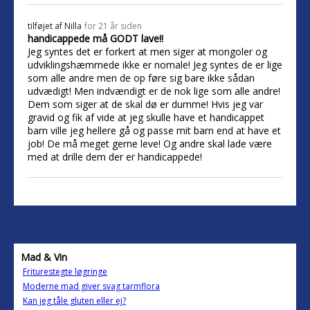
tilføjet af
Nilla
for 21 år siden
handicappede må GODT lave!!
Jeg syntes det er forkert at men siger at mongoler og
udviklingshæmmede ikke er nomale! Jeg syntes de er lige
som alle andre men de op føre sig bare ikke sådan
udvædigt! Men indvændigt er de nok lige som alle andre!
Dem som siger at de skal dø er dumme! Hvis jeg var
gravid og fik af vide at jeg skulle have et handicappet
barn ville jeg hellere gå og passe mit barn end at have et
job! De må meget gerne leve! Og andre skal lade være
med at drille dem der er handicappede!
Mad & Vin
Friturestegte løgringe
Moderne mad giver svag tarmflora
Kan jeg tåle gluten eller ej?