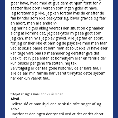
gider have, hvad med at give dem et hjem forst for vi
saetter flere born i verden som ingen gider at have.
Jeg forstaar dig ikke, jeg kan forstaa hvis du er efter de
faa kvinder som ikke beskytter sig, bliver gravide og faar
en abort, men alle andre???
Jeg har heldigvis aldrig vaeret i den situation og haaber
aldrig at komme det, jeg beskytter mig saa godt som
jeg kan, men hvis jeg blev gravid, ville jeg faa en abort,
for jeg onsker ikke et barn og de psykiske mén man faar
ved at skulle baere et barn man absolut ikke vil have eller
kan tage vare paa i 9 maaneder og derefter give det
vaek til et liv paa enten et bornehjem eller en familie der
kun onsker pengene fra staten, nej tak.
Selvfolgelig er der faa gode historier, de er bare faa, i
alle de aar min familie har vaeret tilknyttet dette system
har der kun vaeret faa...
tilføjet af
signesmail
for 22 år siden
Altså...
Hellere slå et barn ihjel end at skulle ofre noget af sig
selv?
Hvorfor er der ingen der tør stå ved at det er dét abort