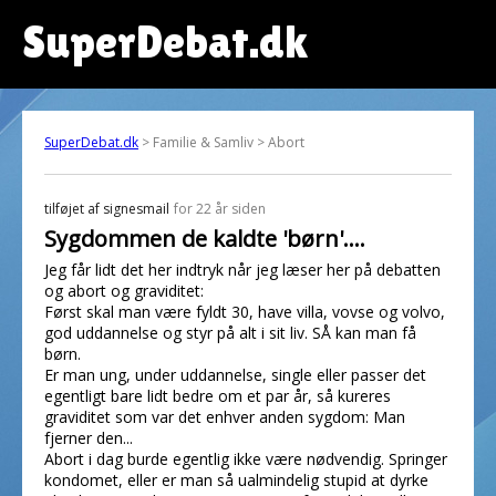
SuperDebat.dk
SuperDebat.dk
> Familie & Samliv > Abort
tilføjet af
signesmail
for 22 år siden
Sygdommen de kaldte 'børn'....
Jeg får lidt det her indtryk når jeg læser her på debatten
og abort og graviditet:
Først skal man være fyldt 30, have villa, vovse og volvo,
god uddannelse og styr på alt i sit liv. SÅ kan man få
børn.
Er man ung, under uddannelse, single eller passer det
egentligt bare lidt bedre om et par år, så kureres
graviditet som var det enhver anden sygdom: Man
fjerner den...
Abort i dag burde egentlig ikke være nødvendig. Springer
kondomet, eller er man så ualmindelig stupid at dyrke