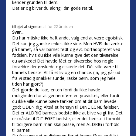
kender grunden til dem.
Det er og bliver du aldrig i din gode ret til.
tilføjet af
signesmail
for 22 år siden
Svar...
Du har måske ikke haft andet valg end at være egoistisk.
Det kan jeg ganske enkelt ikke vide. Men HVIS du tænkte
på barnet, så var barnet født og evt. bortadopteret ved
fødslen, hvis du ikke ville kunne give det den tilværelse
du ønskede! Det havde fået en tilværelse hos nogle
forældre der ønskede og elskede det. Dét ville være til
barnets bedste. At få et liv og en chance. (Ja, jeg går ud
fra vi stadig snakker sunde, raske børn, som jeg hele
tiden har gjort?)
Det gjorde du ikke, enten fordi du ikke havde
muligheden for at gennemføre en graviditet, eller fordi
du ikke ville kunne bære tanken om at dit barn levede
godt UDEN dig. Altså et hensyn til DINE EGNE følelser.
Det er ALDRIG barnets bedste ikke at blive valgt fra. Det
er måske til DIT EGET bedste, eller det bedste i forhold
til tidligere børn man skal passe, men ALDRIG i forhold
til barnet!
Du fratager det muligheden for at kunne få et godt liv!