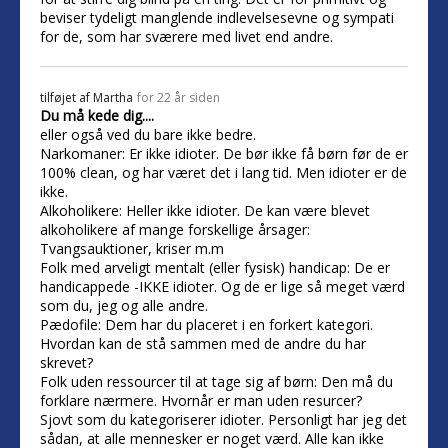
beviser tydeligt manglende indlevelsesevne og sympati
for de, som har sværere med livet end andre.
tilføjet af
Martha
for 22 år siden
Du må kede dig....
eller også ved du bare ikke bedre.
Narkomaner: Er ikke idioter. De bør ikke få børn før de er
100% clean, og har været det i lang tid. Men idioter er de
ikke.
Alkoholikere: Heller ikke idioter. De kan være blevet
alkoholikere af mange forskellige årsager:
Tvangsauktioner, kriser m.m
Folk med arveligt mentalt (eller fysisk) handicap: De er
handicappede -IKKE idioter. Og de er lige så meget værd
som du, jeg og alle andre.
Pædofile: Dem har du placeret i en forkert kategori.
Hvordan kan de stå sammen med de andre du har
skrevet?
Folk uden ressourcer til at tage sig af børn: Den må du
forklare nærmere. Hvornår er man uden resurcer?
Sjovt som du kategoriserer idioter. Personligt har jeg det
sådan, at alle mennesker er noget værd. Alle kan ikke