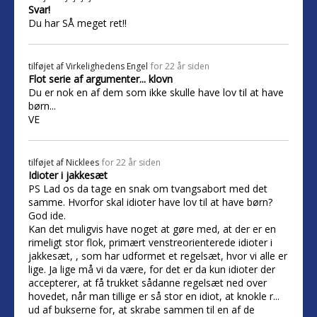
Svar!
Du har SÅ meget ret!!
tilføjet af
Virkelighedens Engel
for 22 år siden
Flot serie af argumenter... klovn
Du er nok en af dem som ikke skulle have lov til at have
børn...
VE
tilføjet af
Nicklees
for 22 år siden
Idioter i jakkesæt
PS Lad os da tage en snak om tvangsabort med det
samme. Hvorfor skal idioter have lov til at have børn?
God ide.
Kan det muligvis have noget at gøre med, at der er en
rimeligt stor flok, primært venstreorienterede idioter i
jakkesæt, , som har udformet et regelsæt, hvor vi alle er
lige. Ja lige må vi da være, for det er da kun idioter der
accepterer, at få trukket sådanne regelsæt ned over
hovedet, når man tillige er så stor en idiot, at knokle r...
ud af bukserne for, at skrabe sammen til en af de