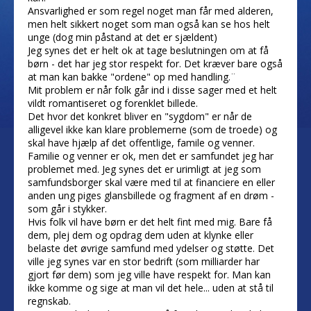
Ansvarlighed er som regel noget man får med alderen,
men helt sikkert noget som man også kan se hos helt
unge (dog min påstand at det er sjældent)
Jeg synes det er helt ok at tage beslutningen om at få
børn - det har jeg stor respekt for. Det kræver bare også
at man kan bakke "ordene" op med handling.¨
Mit problem er når folk går ind i disse sager med et helt
vildt romantiseret og forenklet billede.
Det hvor det konkret bliver en "sygdom" er når de
alligevel ikke kan klare problemerne (som de troede) og
skal have hjælp af det offentlige, famile og venner.
Familie og venner er ok, men det er samfundet jeg har
problemet med. Jeg synes det er urimligt at jeg som
samfundsborger skal være med til at financiere en eller
anden ung piges glansbillede og fragment af en drøm -
som går i stykker.
Hvis folk vil have børn er det helt fint med mig. Bare få
dem, plej dem og opdrag dem uden at klynke eller
belaste det øvrige samfund med ydelser og støtte. Det
ville jeg synes var en stor bedrift (som milliarder har
gjort før dem) som jeg ville have respekt for. Man kan
ikke komme og sige at man vil det hele... uden at stå til
regnskab.