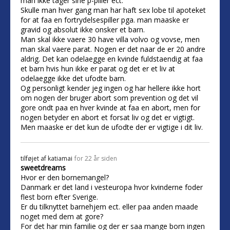
man ikke tager sine p-piller ect.
Skulle man hver gang man har haft sex lobe til apoteket
for at faa en fortrydelsespiller pga. man maaske er
gravid og absolut ikke onsker et barn.
Man skal ikke vaere 30 have villa volvo og vovse, men
man skal vaere parat. Nogen er det naar de er 20 andre
aldrig. Det kan odelaegge en kvinde fuldstaendig at faa
et barn hvis hun ikke er parat og det er et liv at
odelaegge ikke det ufodte barn.
Og personligt kender jeg ingen og har hellere ikke hort
om nogen der bruger abort som prevention og det vil
gore ondt paa en hver kvinde at faa en abort, men for
nogen betyder en abort et forsat liv og det er vigtigt.
Men maaske er det kun de ufodte der er vigtige i dit liv.
tilføjet af
katiamai
for 22 år siden
sweetdreams
Hvor er den bornemangel?
Danmark er det land i vesteuropa hvor kvinderne foder
flest born efter Sverige.
Er du tilknyttet barnehjem ect. eller paa anden maade
noget med dem at gore?
For det har min familie og der er saa mange born ingen