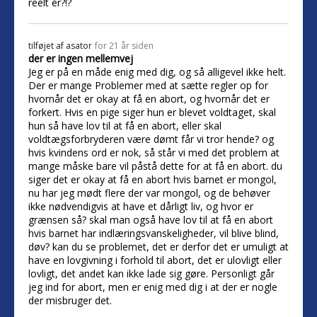
reelt er?!?
tilføjet af
asator
for 21 år siden
der er ingen mellemvej
Jeg er på en måde enig med dig, og så alligevel ikke helt.
Der er mange Problemer med at sætte regler op for
hvornår det er okay at få en abort, og hvornår det er
forkert. Hvis en pige siger hun er blevet voldtaget, skal
hun så have lov til at få en abort, eller skal
voldtægsforbryderen være dømt får vi tror hende? og
hvis kvindens ord er nok, så står vi med det problem at
mange måske bare vil påstå dette for at få en abort. du
siger det er okay at få en abort hvis barnet er mongol,
nu har jeg mødt flere der var mongol, og de behøver
ikke nødvendigvis at have et dårligt liv, og hvor er
grænsen så? skal man også have lov til at få en abort
hvis barnet har indlæringsvanskeligheder, vil blive blind,
døv? kan du se problemet, det er derfor det er umuligt at
have en lovgivning i forhold til abort, det er ulovligt eller
lovligt, det andet kan ikke lade sig gøre. Personligt går
jeg ind for abort, men er enig med dig i at der er nogle
der misbruger det.