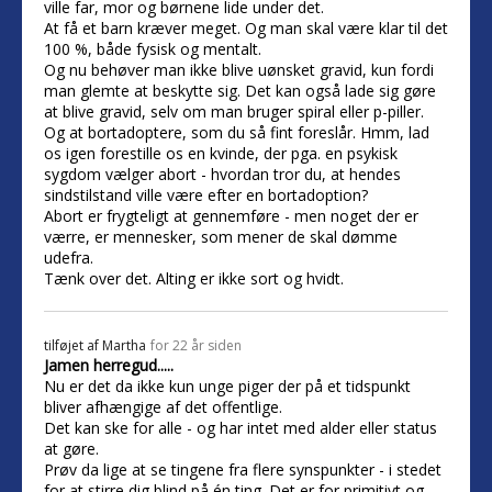
ville far, mor og børnene lide under det.
At få et barn kræver meget. Og man skal være klar til det
100 %, både fysisk og mentalt.
Og nu behøver man ikke blive uønsket gravid, kun fordi
man glemte at beskytte sig. Det kan også lade sig gøre
at blive gravid, selv om man bruger spiral eller p-piller.
Og at bortadoptere, som du så fint foreslår. Hmm, lad
os igen forestille os en kvinde, der pga. en psykisk
sygdom vælger abort - hvordan tror du, at hendes
sindstilstand ville være efter en bortadoption?
Abort er frygteligt at gennemføre - men noget der er
værre, er mennesker, som mener de skal dømme
udefra.
Tænk over det. Alting er ikke sort og hvidt.
tilføjet af
Martha
for 22 år siden
Jamen herregud.....
Nu er det da ikke kun unge piger der på et tidspunkt
bliver afhængige af det offentlige.
Det kan ske for alle - og har intet med alder eller status
at gøre.
Prøv da lige at se tingene fra flere synspunkter - i stedet
for at stirre dig blind på én ting. Det er for primitivt og