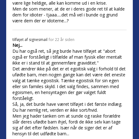
være lige heldige, alle kan komme ud i en krise.
Men de som mener, at de er i deres gode ret til at kalde
dem for idioter - tjaaa.....det må vel i bunde og grund
være dem der er idoterne...?
tilføjet af
signesmail
for 22 år siden
Nej...
Du har også ret, så jeg burde have tilføjet at "abort
også er forståeligt i tilfælde af man fysisk eller mentalt
ikke er i stand til at gennemføre graviditet."
Det ændrer ikke på det er et egoitisk valg i forhold til det
ufødte barn, men nogen gange kan det være det eneste
valg at tænke egoistisk. Tænke egoistisk for sin egen
eller sin familes skyld. I det valg findes, sammen med
egoismen, en hensyntagen der gør valget fuldt
forståeligt.
Så, ja, det burde have været tilføjet i det første indlæg.
Du har nemlig ret, verden er ikke sort/hvid.
Men jeg hader tanken om at sunde og raske forældre
slår deres ufødte barn ihjel, fordi de ikke selv kan tage
sig af det efter fødslen. Især når de siger det er af
hensyn til det udfødte barn...