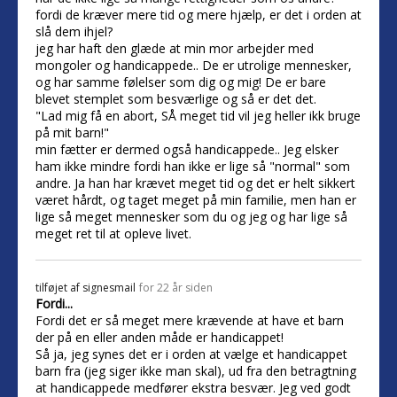
fordi de kræver mere tid og mere hjælp, er det i orden at
slå dem ihjel?
jeg har haft den glæde at min mor arbejder med
mongoler og handicappede.. De er utrolige mennesker,
og har samme følelser som dig og mig! De er bare
blevet stemplet som besværlige og så er det det.
"Lad mig få en abort, SÅ meget tid vil jeg heller ikk bruge
på mit barn!"
min fætter er dermed også handicappede.. Jeg elsker
ham ikke mindre fordi han ikke er lige så "normal" som
andre. Ja han har krævet meget tid og det er helt sikkert
været hårdt, og taget meget på min familie, men han er
lige så meget mennesker som du og jeg og har lige så
meget ret til at opleve livet.
tilføjet af
signesmail
for 22 år siden
Fordi...
Fordi det er så meget mere krævende at have et barn
der på en eller anden måde er handicappet!
Så ja, jeg synes det er i orden at vælge et handicappet
barn fra (jeg siger ikke man skal), ud fra den betragtning
at handicappede medfører ekstra besvær. Jeg ved godt