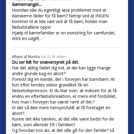
Børnemangel....
Hvordan ville du egentligt løse problemet med at
danskerne føder for få børn? Netop ved at INGEN
kommer til at lide nød ved at få børn, holder man
fødselstallene oppe!
Hjælp til børnefamilier er en investring for samfundet,
IKKE en udgift...
tilføjet af
Martha
for 22 år siden
Du ser lidt for snæversynet på det.
Har det aldrig faldet dig ind, at der kan ligge mange
andre grunde bag en abort?
Forestil dig en kvinde, der i forvejen har barn/børn. At
hun efter hendes sidste graviditet fik en
fødselsdepression. Er du klar over, at risikoen for at få
endnu en efterfødselsreaktion, er mere end fordoblet,
hvis man i forvejen har været ramt af det.?
Er det så ikke mere hensynsfuldt at få foretaget en
abort?
Kunne det ikke tænkes, at det ville være bedst for de
børn, som allerede ER i familien?
Og hvordan tror du, at det ville gå for den familie? Så