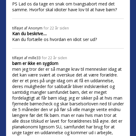
PS Lad os da tage en snak om tvangsabort med det
samme. Hvorfor skal idioter have lov til at have børn?
tilføjet af
Anonym
for 22 år siden
Kan du beskrive....
Kan du fortælle os hvordan en idiot ser ud?
tilføjet af
mille33
for 22 år siden
børn er ikke en sygdom
men jeg tror der er så mange krav til mennesker idag at
det kan være svært at overskue det at være forældre.
der er et pres på unge idag om at få en uddannelse,
deres muligheder for sabbatår bliver indskrænket og
samtidig mangler samfundet børn, det er meget
fordelagtigt at får børn idag. jeg er sikker på at hvis man
fjernede børnecheck og skar barselsorloven ned til under
de 5 måneder den vr på før så ville mange vente endnu
længere før det fik børn. man er naiv hvis man tror at
alle disse tilskud er lavet for forældrenes blå øjne. det er
planøkonomi ligesom SU, samfundet har brug for at
unge tager en uddannelse og kommer ud i arbejde,