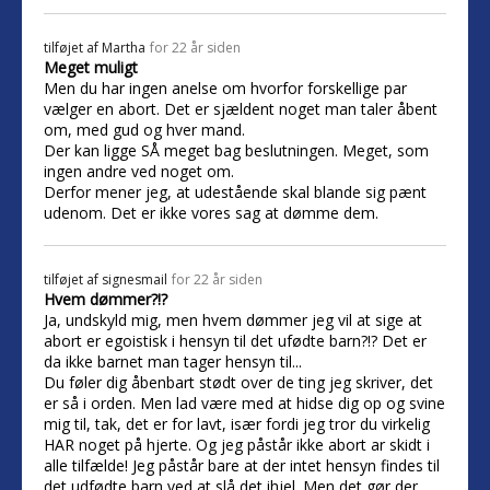
tilføjet af
Martha
for 22 år siden
Meget muligt
Men du har ingen anelse om hvorfor forskellige par
vælger en abort. Det er sjældent noget man taler åbent
om, med gud og hver mand.
Der kan ligge SÅ meget bag beslutningen. Meget, som
ingen andre ved noget om.
Derfor mener jeg, at udestående skal blande sig pænt
udenom. Det er ikke vores sag at dømme dem.
tilføjet af
signesmail
for 22 år siden
Hvem dømmer?!?
Ja, undskyld mig, men hvem dømmer jeg vil at sige at
abort er egoistisk i hensyn til det ufødte barn?!? Det er
da ikke barnet man tager hensyn til...
Du føler dig åbenbart stødt over de ting jeg skriver, det
er så i orden. Men lad være med at hidse dig op og svine
mig til, tak, det er for lavt, især fordi jeg tror du virkelig
HAR noget på hjerte. Og jeg påstår ikke abort ar skidt i
alle tilfælde! Jeg påstår bare at der intet hensyn findes til
det udfødte barn ved at slå det ihjel. Men det gør der