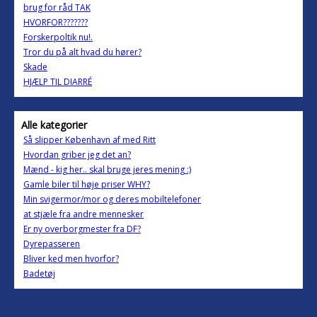
brug for råd TAK
HVORFOR???????
Forskerpoltik nu!.
Tror du på alt hvad du hører?
Skade
HJÆLP TIL DIARRÉ
Alle kategorier
Så slipper København af med Ritt
Hvordan griber jeg det an?
Mænd - kig her.. skal bruge jeres mening :)
Gamle biler til høje priser WHY?
Min svigermor/mor og deres mobiltelefoner
at stjæle fra andre mennesker
Er ny overborgmester fra DF?
Dyrepasseren
Bliver ked men hvorfor?
Badetøj