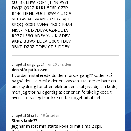
XUT3-6LHW-ZOR1-JH7N-VV7I
DWJ2-Q92Z-R1R1-5F6R-077P
R44C-HRNL-VUCT-8WAZ-U1G9
6PFX-W8AH-MVNG-X90X-F4JH
SPQQ-KC0R-NVNG-ZB8D-K4A4
NJ99-FNBL-7DEV-6A24-QDEV
RP77-LS3G-ADEV-YUUK-GDEV
9KRZ-BBWX-LDEV-Q0CX-1DEV
5BKT-DZ5Z-TDEV-CTI3-DDEV
tilføjet af
ungpige21.
for 20 år siden
den står på kassen..
Hvordan installerede du dem første gang?? koden står
bagpå det lille hæfte der er i kassen. Det der er bare en
undskyldning for at en elelr anden skal give dig sin kode,
men jeg tror nu egentlig at der er en forskellig kode til
hvert spil så jeg tror ikke du får noget ud af det..
tilføjet af
SIna
for 19 år siden
Starts kode??
Jeg har mistet min starts kode til mit sims 2 spil.