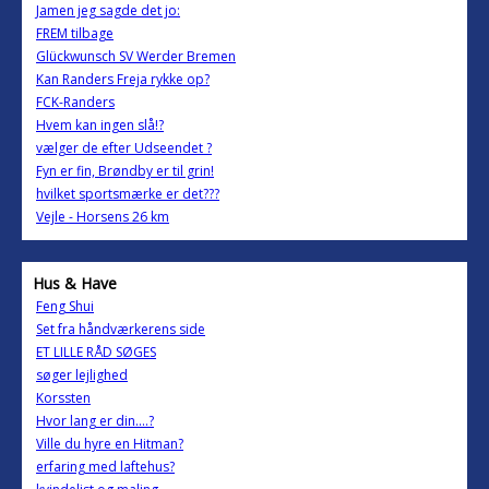
Jamen jeg sagde det jo:
FREM tilbage
Glückwunsch SV Werder Bremen
Kan Randers Freja rykke op?
FCK-Randers
Hvem kan ingen slå!?
vælger de efter Udseendet ?
Fyn er fin, Brøndby er til grin!
hvilket sportsmærke er det???
Vejle - Horsens 26 km
Hus & Have
Feng Shui
Set fra håndværkerens side
ET LILLE RÅD SØGES
søger lejlighed
Korssten
Hvor lang er din....?
Ville du hyre en Hitman?
erfaring med laftehus?