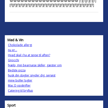
😃😃😃😃😃😃😃😃😃😃😃😃😃😃😃😃😃😃😃 [f][f][f][f][f]
[f][f][f][f][f][f][f][f][f][f][f][f][f][f][f][f][f][f][f][f][f][f][f][f][f]
Mad & Vin
Chokolade allergi
nu er...
Hvad skal i ha at spise til aften?
Gnocchi
hjælp, min bearnaise skiller, gæster om
Bedste pizza
husk din slagter snyder dig, seriøst
mine boller lugter
Mac D opskrifter
Catering til bryllup
Sport