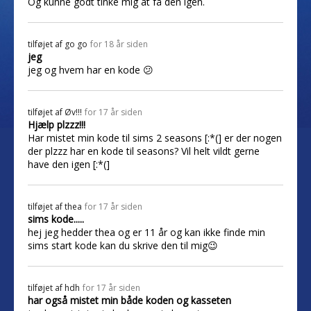
Og kunne godt tinke mig at få den igen.
tilføjet af
go go
for 18 år siden
jeg
jeg og hvem har en kode 😕
tilføjet af
Øv!!!
for 17 år siden
Hjælp plzzz!!!
Har mistet min kode til sims 2 seasons [:*(] er der nogen
der plzzz har en kode til seasons? Vil helt vildt gerne
have den igen [:*(]
tilføjet af
thea
for 17 år siden
sims kode.....
hej jeg hedder thea og er 11 år og kan ikke finde min
sims start kode kan du skrive den til mig😉
tilføjet af
hdh
for 17 år siden
har også mistet min både koden og kasseten