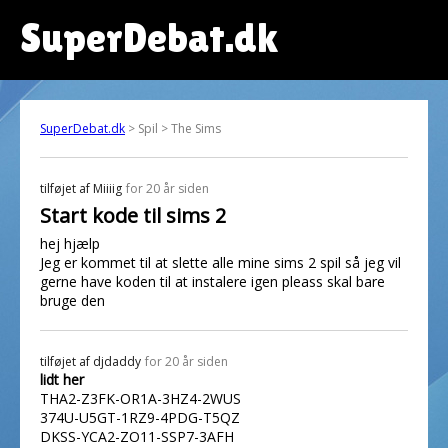
SuperDebat.dk
SuperDebat.dk
> Spil > The Sims
tilføjet af
Miiiig
for 20 år siden
Start kode til sims 2
hej hjælp
Jeg er kommet til at slette alle mine sims 2 spil så jeg vil
gerne have koden til at instalere igen pleass skal bare
bruge den
tilføjet af
djdaddy
for 20 år siden
lidt her
THA2-Z3FK-OR1A-3HZ4-2WUS
374U-U5GT-1RZ9-4PDG-T5QZ
DKSS-YCA2-ZO11-SSP7-3AFH