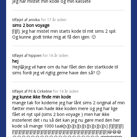
jeg har mistet min kode og min kassete
tilføjet af
annika
for 17 år siden
sims 2 bon voyage
[l][l]. Jeg har mistet min starts kode til mit sims 2 spil.
Og kunne godt tinke mig at få den igen. 🙂
tilføjet af
hippien
for 16 år siden
hej
Hej!😃jeg vil høre om du har fået den der startkode til
sims fordi jeg vil rigtig gerne have den så? 🙂
tilføjet af
Pil & Cirkeline
for 16 år siden
jeg kunne ikke finde min kode
mange tak for koderne jeg har lånt sims 2 original af min
fætter men han hade ikke koden mere og jeg har lige
fået et nyt spil (sims 2 bon voyage ) men har ikke
insterleret det i nu så det kan jeg nu gøre med den her
kode så mange 1000 taak[s][s][s][s][s][s][s][s][s] [l][l][l][l]
[l][l][l][l][l][l][l][l][l][l][l][l][l][l][l][l][l][l][l][l][l][l][l][l][l][l]😃😃😃