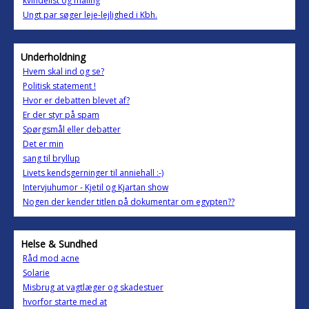
kvindelist og maling
Ungt par søger leje-lejlighed i Kbh.
Underholdning
Hvem skal ind og se?
Politisk statement !
Hvor er debatten blevet af?
Er der styr på spam
Spørgsmål eller debatter
Det er min
sang til bryllup
Livets kendsgerninger til anniehall :-)
Intervjuhumor - Kjetil og Kjartan show
Nogen der kender titlen på dokumentar om egypten??
Helse & Sundhed
Råd mod acne
Solarie
Misbrug at vagtlæger og skadestuer
hvorfor starte med at