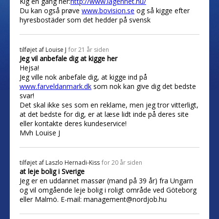
Kig en gang her:
http://www.lagenhet.nu/
Du kan også prøve
www.bovision.se
og så kigge efter
hyresbostäder som det hedder på svensk
tilføjet af
Louise J
for 21 år siden
Jeg vil anbefale dig at kigge her
Hejsa!
Jeg ville nok anbefale dig, at kigge ind på
www.farveldanmark.dk
som nok kan give dig det bedste
svar!
Det skal ikke ses som en reklame, men jeg tror vitterligt,
at det bedste for dig, er at læse lidt inde på deres site
eller kontakte deres kundeservice!
Mvh Louise J
tilføjet af
Laszlo Hernadi-Kiss
for 20 år siden
at leje bolig i Sverige
Jeg er en uddannet massør (mand på 39 år) fra Ungarn
og vil omgående leje bolig i roligt område ved Göteborg
eller Malmö. E-mail: management@nordjob.hu