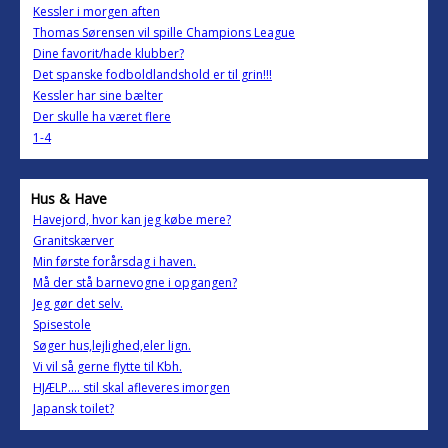
Kessler i morgen aften
Thomas Sørensen vil spille Champions League
Dine favorit/hade klubber?
Det spanske fodboldlandshold er til grin!!!
Kessler har sine bælter
Der skulle ha været flere
1-4
Hus & Have
Havejord, hvor kan jeg købe mere?
Granitskærver
Min første forårsdag i haven.
Må der stå barnevogne i opgangen?
Jeg gør det selv.
Spisestole
Søger hus,lejlighed,eler lign.
Vi vil så gerne flytte til Kbh.
HJÆLP.... stil skal afleveres imorgen
Japansk toilet?