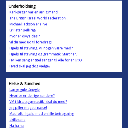
Underholdning
Karl-Jørgen var en ærlig mand
The British Israel World Federation...
Michael Jackson er i live
Er Peter Belli rig?
hvor er divya das ?
vil du med ud til foredrag?
Hjælp til stavning. Vil nogen være med?
Hjælp til stavning og grammatik. Start her.
Hvilken sang er titel sangen til Alle for en?? :O
Hvad skal jeg dog vælge?
Helse & Sundhed
Lange gule tånegle
Hvorfor er de rige sundere?
VM i Idrætsgymnastik -skal du med?
jeg piller meget i næse!
Madfolk - hjælp med en lille betragtning
akillesene
Ha ha ha