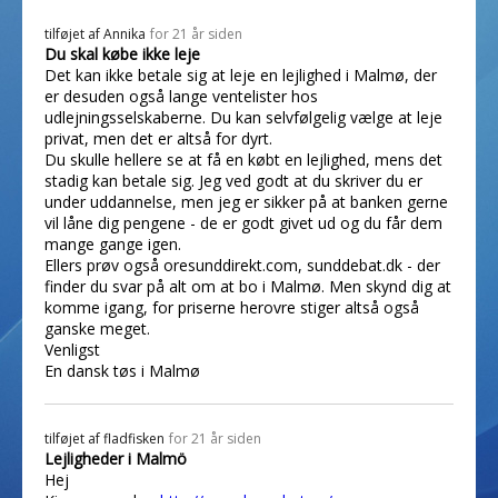
tilføjet af
Annika
for 21 år siden
Du skal købe ikke leje
Det kan ikke betale sig at leje en lejlighed i Malmø, der
er desuden også lange ventelister hos
udlejningsselskaberne. Du kan selvfølgelig vælge at leje
privat, men det er altså for dyrt.
Du skulle hellere se at få en købt en lejlighed, mens det
stadig kan betale sig. Jeg ved godt at du skriver du er
under uddannelse, men jeg er sikker på at banken gerne
vil låne dig pengene - de er godt givet ud og du får dem
mange gange igen.
Ellers prøv også oresunddirekt.com, sunddebat.dk - der
finder du svar på alt om at bo i Malmø. Men skynd dig at
komme igang, for priserne herovre stiger altså også
ganske meget.
Venligst
En dansk tøs i Malmø
tilføjet af
fladfisken
for 21 år siden
Lejligheder i Malmö
Hej