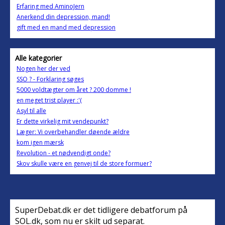
Erfaring med AminoJern
Anerkend din depression, mand!
gift med en mand med depression
Alle kategorier
Nogen her der ved
SSO ? - Forklaring søges
5000 voldtægter om året ? 200 domme !
en meget trist player :'(
Asyl til alle
Er dette virkelig mit vendepunkt?
Læger: Vi overbehandler døende ældre
kom igen mærsk
Revolution - et nødvendigt onde?
Skov skulle være en genvej til de store formuer?
SuperDebat.dk er det tidligere debatforum på
SOL.dk, som nu er skilt ud separat.