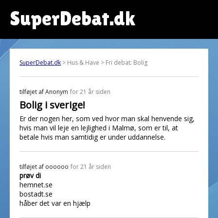
SuperDebat.dk
SuperDebat.dk
> Hus & Have > Fri debat: Bolig
tilføjet af
Anonym
for 21 år siden
Bolig i sverige!
Er der nogen her, som ved hvor man skal henvende sig,
hvis man vil leje en lejlighed i Malmø, som er til, at
betale hvis man samtidig er under uddannelse.
tilføjet af
oooooo
for 21 år siden
prøv di
hemnet.se
bostadt.se
håber det var en hjælp