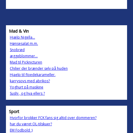
Mad & Vin
Hjælp Nigella...
Hønsesalat m.m.
Snobrød
æggeblommer...
Mad til Picknicturen
Chilier der brænder selv på huden
Hjaelp til floedekarameller.
karrysovs med abrikos?
Yoghurt på maskine
Sushi , og hva ellers ?
Sport
Hvorfor brokker FCK fans sig altid over dommeren?
har du været OL-tilskuer?
EM Fodbold :)