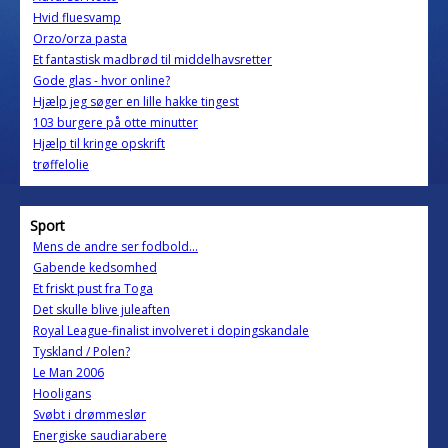
Hvid fluesvamp
Orzo/orza pasta
Et fantastisk madbrød til middelhavsretter
Gode glas - hvor online?
Hjælp jeg søger en lille hakke tingest
103 burgere på otte minutter
Hjælp til kringe opskrift
trøffelolie
Sport
Mens de andre ser fodbold...
Gabende kedsomhed
Et friskt pust fra Toga
Det skulle blive juleaften
Royal League-finalist involveret i dopingskandale
Tyskland / Polen?
Le Man 2006
Hooligans
Svøbt i drømmeslør
Energiske saudiarabere