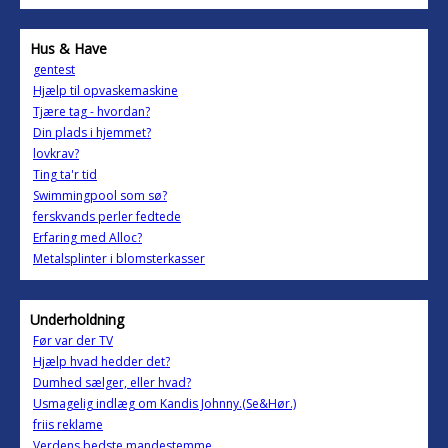
Hus & Have
gentest
Hjælp til opvaskemaskine
Tjære tag - hvordan?
Din plads i hjemmet?
lovkrav?
Ting ta'r tid
Swimmingpool som sø?
ferskvands perler fedtede
Erfaring med Alloc?
Metalsplinter i blomsterkasser
Underholdning
Før var der TV
Hjælp hvad hedder det?
Dumhed sælger, eller hvad?
Usmagelig indlæg om Kandis Johnny.(Se&Hør.)
friis reklame
Verdens bedste mandestemme