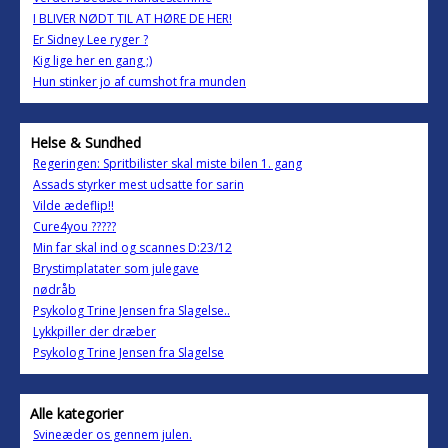
I BLIVER NØDT TIL AT HØRE DE HER!
Er Sidney Lee ryger ?
Kig lige her en gang ;)
Hun stinker jo af cumshot fra munden
Helse & Sundhed
Regeringen: Spritbilister skal miste bilen 1. gang
Assads styrker mest udsatte for sarin
Vilde ædeflip!!
Cure4you ?????
Min far skal ind og scannes D:23/12
Brystimplatater som julegave
nødråb
Psykolog Trine Jensen fra Slagelse..
Lykkpiller der dræber
Psykolog Trine Jensen fra Slagelse
Alle kategorier
Svineæder os gennem julen.