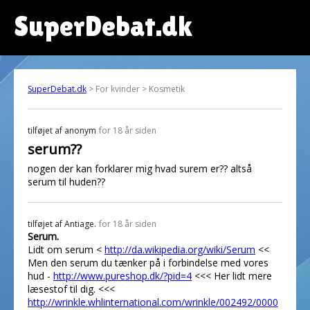
SuperDebat.dk
SuperDebat.dk
> For kvinder > Kosmetik
tilføjet af
anonym
for 18 år siden
serum??
nogen der kan forklarer mig hvad surem er?? altså
serum til huden??
tilføjet af
Antiage.
for 18 år siden
Serum.
Lidt om serum <
http://da.wikipedia.org/wiki/Serum
<<
Men den serum du tænker på i forbindelse med vores
hud -
http://www.pureshop.dk/?pid=4
<<< Her lidt mere
læsestof til dig. <<<
http://wrinkle.whlinternational.com/wrinkle/002492/0000