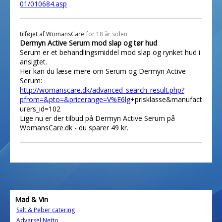
01/010684.asp
tilføjet af
WomansCare
for 18 år siden
Dermyn Active Serum mod slap og tør hud
Serum er et behandlingsmiddel mod slap og rynket hud i
ansigtet.
Her kan du læse mere om Serum og Dermyn Active
Serum:
http://womanscare.dk/advanced_search_result.php?
pfrom=&pto=&pricerange=V%E6lg
+prisklasse&manufact
urers_id=102
Lige nu er der tilbud på Dermyn Active Serum på
WomansCare.dk - du sparer 49 kr.
Mad & Vin
Salt & Peber catering
Advarsel Netto