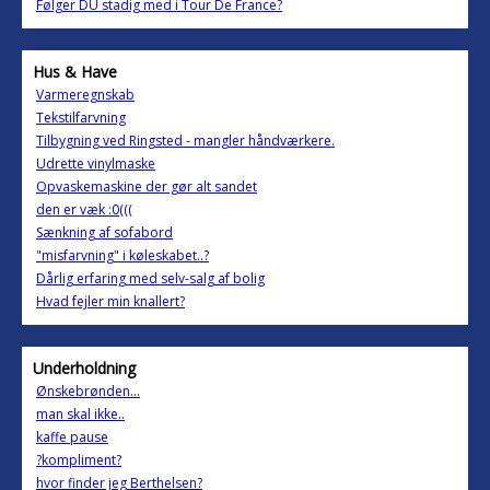
Følger DU stadig med i Tour De France?
Hus & Have
Varmeregnskab
Tekstilfarvning
Tilbygning ved Ringsted - mangler håndværkere.
Udrette vinylmaske
Opvaskemaskine der gør alt sandet
den er væk :0(((
Sænkning af sofabord
"misfarvning" i køleskabet..?
Dårlig erfaring med selv-salg af bolig
Hvad fejler min knallert?
Underholdning
Ønskebrønden...
man skal ikke..
kaffe pause
?kompliment?
hvor finder jeg Berthelsen?