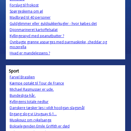
Forslag til frokost
Spørgeskema om øl
Madbrød til 40 personer
Guldglimmer eller guldsukkerkugler - hvor købes det
Dijonmarineret kartoffelsalat
Kyllingespyd med peanutbutter ?
Ovnbagte grønne asparges med parmaskinke, cheddar og
mozerella
Hvad er mandelessens ?
Sport
Farvel Brasilien
Kæmpe optakt til Tour de France
Michael Rasmusser er ude.
Bundesliga-hår.
Kyllingens totale nedtur
Danskere tæsker løs i vildt hooligan-slagsmål
Engang slog vi Uruguay 6-1...
Musikquiz om cykelsange
Bokselegenden Emile Griffith er død