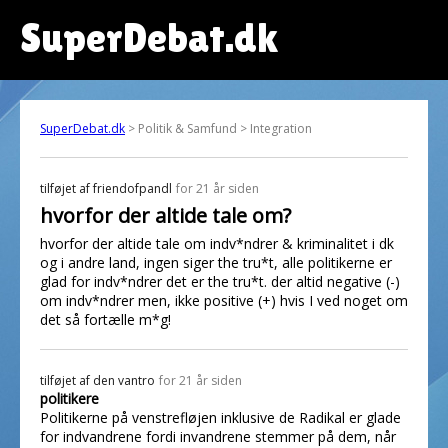
SuperDebat.dk
SuperDebat.dk
> Politik & Samfund > Integration
tilføjet af
friendofpandl
for 21 år siden
hvorfor der altide tale om?
hvorfor der altide tale om indv*ndrer & kriminalitet i dk
og i andre land, ingen siger the tru*t, alle politikerne er
glad for indv*ndrer det er the tru*t. der altid negative (-)
om indv*ndrer men, ikke positive (+) hvis I ved noget om
det så fortælle m*g!
tilføjet af
den vantro
for 21 år siden
politikere
Politikerne på venstrefløjen inklusive de Radikal er glade
for indvandrene fordi invandrene stemmer på dem, når