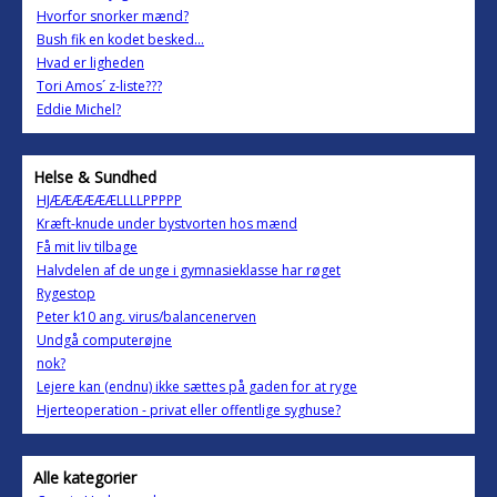
Hvorfor snorker mænd?
Bush fik en kodet besked...
Hvad er ligheden
Tori Amos´ z-liste???
Eddie Michel?
Helse & Sundhed
HJÆÆÆÆÆÆLLLLPPPPP
Kræft-knude under bystvorten hos mænd
Få mit liv tilbage
Halvdelen af de unge i gymnasieklasse har røget
Rygestop
Peter k10 ang. virus/balancenerven
Undgå computerøjne
nok?
Lejere kan (endnu) ikke sættes på gaden for at ryge
Hjerteoperation - privat eller offentlige syghuse?
Alle kategorier