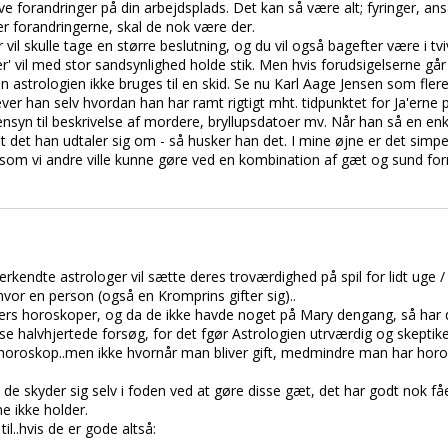
ve forandringer på din arbejdsplads. Det kan så være alt; fyringer, an
er forandringerne, skal de nok være der.
vil skulle tage en større beslutning, og du vil også bagefter være i tviv
ser' vil med stor sandsynlighed holde stik. Men hvis forudsigelserne gå
n astrologien ikke bruges til en skid. Se nu Karl Aage Jensen som flere
æver han selv hvordan han har ramt rigtigt mht. tidpunktet for Ja'erne
syn til beskrivelse af mordere, bryllupsdatoer mv. Når han så en enk
 det han udtaler sig om - så husker han det. I mine øjne er det simp
 som vi andre ville kunne gøre ved en kombination af gæt og sund for
erkendte astrologer vil sætte deres troværdighed på spil for lidt uge 
hvor en person (også en Kromprins gifter sig)..
ers horoskoper, og da de ikke havde noget på Mary dengang, så har d
sse halvhjertede forsøg, for det fgør Astrologien utrværdig og skeptike
 horoskop..men ikke hvornår man bliver gift, medmindre man har ho
e skyder sig selv i foden ved at gøre disse gæt, det har godt nok få
ne ikke holder.
til..hvis de er gode altså: