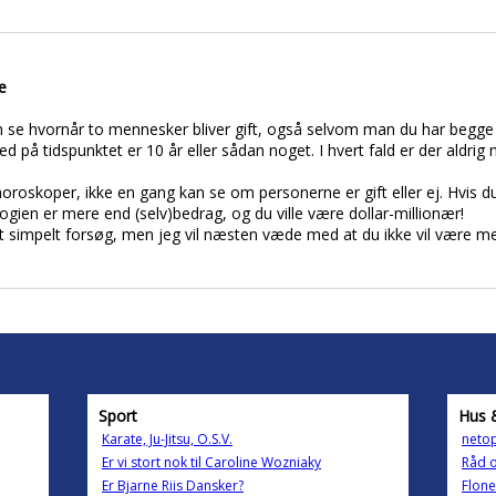
e
kan se hvornår to mennesker bliver gift, også selvom man du har beg
rhed på tidspunktet er 10 år eller sådan noget. I hvert fald er der aldr
 horoskoper, ikke en gang kan se om personerne er gift eller ej. Hvis du 
gien er mere end (selv)bedrag, og du ville være dollar-millionær!
 et simpelt forsøg, men jeg vil næsten væde med at du ikke vil være m
Sport
Hus 
Karate, Ju-Jitsu, O.S.V.
netop
Er vi stort nok til Caroline Wozniaky
Råd 
Er Bjarne Riis Dansker?
Flone