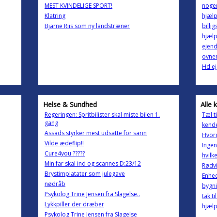
MEST KVINDELIGE SPORT!
nogen
Klatring
hjælp
Bjarne Riis som ny landstræner
billi
hjælp.
ejend
ovne
Hd e
Helse & Sundhed
Alle 
Regeringen: Spritbilister skal miste bilen 1.
Tæl ti
gang
kende
Assads styrker mest udsatte for sarin
Hvord
Vilde ædeflip!!
Ingen
Cure4you ?????
hvilk
Min far skal ind og scannes D:23/12
Rødvi
Brystimplatater som julegave
Enhed
nødråb
bygn
Psykolog Trine Jensen fra Slagelse..
tak ti
Lykkpiller der dræber
hjælp
Psykolog Trine Jensen fra Slagelse