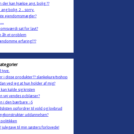
 der kan hjælpe ang. bolig ??
 ang bolig, 2 .. sorry.
gste ejendomsmægler?
...
omsværdi sat for lavt?
n åh et problem
jendomme erfaring???
kategorier
l tyve.
r i disse produkter?? slankekure/tvshop
an ved jeg at hun holder af mig?
 kan kalde sig kristen
en vej vendes pcblæser?
n i den bærbare :-S
slisten opfordrer til vold og lovbrud
ingkonstruktør uddannelsen?
l politikken
! julegave til min søsters forlovede!