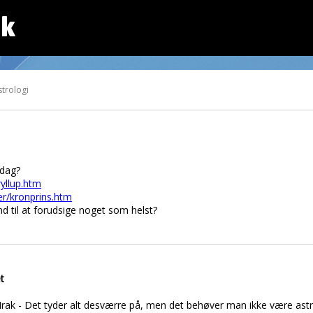
dk
trologi
 dag?
yllup.htm
er/kronprins.htm
and til at forudsige noget som helst?
t
i Irak - Det tyder alt desværre på, men det behøver man ikke være astr