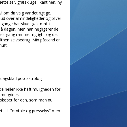
sættelser, græsk uge i kantinen, ny
l om dit valg var det rigtige.
r ud over almindeligheder og bliver
 gange har skudt galt mht. til
 på dagen. Men han negligerer de
elt gang rammer rigtigt - og det
elthen selvbedrag. Min påstand er
nuft.
/ dagsblad pop-astrologi.
e heller ikke haft muligheden for
rne griner.
roskopet for den, som man nu
et lidt "omtale og presselys" men