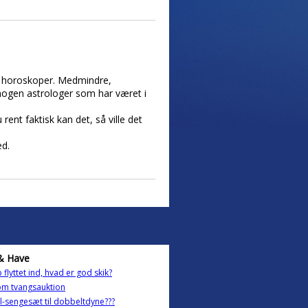
ge horoskoper. Medmindre,
ig nogen astrologer som har været i
rent faktisk kan det, så ville det
ed.
& Have
 flyttet ind, hvad er god skik?
om tvangsauktion
l-sengesæt til dobbeltdyne???