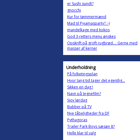
er Sushi sundt?
gnocchi
Kur for tømmermænd
Mad til Pyjamasparty? :-)
mandelkage med kokos
God 3-retters menu ønskes
Opskrift på groft rugbrød.... Gerne med
masser af kerner
Underholdning
På folketingsplan
Hvor lang tid tager det egentlig...
Sikken en dag !
Navn på tegnefilm?
Sjov lørdag
Bubber på TV
Nye tåbeligheder fra DF
Pythagoras
Trailer Park Boys sæsøn 8?
Helle klar til valg