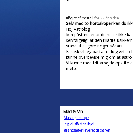
tilføjet af
mette.l
for 22 år siden
Selv med to horoskoper kan du ikk
Hej Astrolog
Min påstand er at du heller ikke 
selvfølgelig, at den tilladte usikke
stand til at gøre noget sådant.
Faktisk vil jeg påstå at du givet to
kunne overbevise mig om at astrolo
Vi kunne med lidt arbejde opstille
mette
Mad & Vin
Muslingesuppe
Jeg vil slå den ihjel
grøntsager leveret til døren