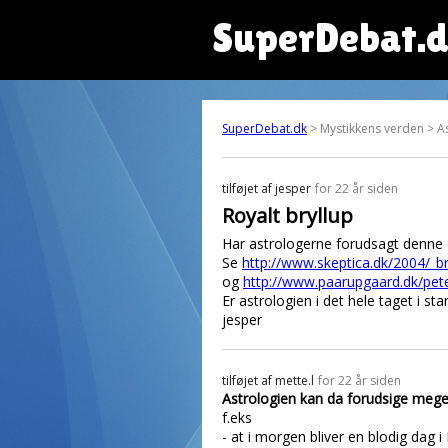
SuperDebat.
SuperDebat.dk
> Mystikkens verden > As
tilføjet af
jesper
for 22 år siden
Royalt bryllup
Har astrologerne forudsagt denne
Se
http://www.skeptica.dk/2004/_br
og
http://www.paarupgaard.dk/pet
Er astrologien i det hele taget i st
jesper
tilføjet af
mette.l
for 22 år siden
Astrologien kan da forudsige mege
f.eks
- at i morgen bliver en blodig dag 