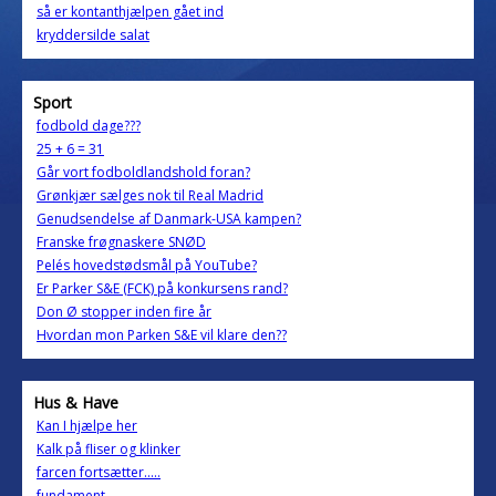
så er kontanthjælpen gået ind
kryddersilde salat
Sport
fodbold dage???
25 + 6 = 31
Går vort fodboldlandshold foran?
Grønkjær sælges nok til Real Madrid
Genudsendelse af Danmark-USA kampen?
Franske frøgnaskere SNØD
Pelés hovedstødsmål på YouTube?
Er Parker S&E (FCK) på konkursens rand?
Don Ø stopper inden fire år
Hvordan mon Parken S&E vil klare den??
Hus & Have
Kan I hjælpe her
Kalk på fliser og klinker
farcen fortsætter.....
fundament