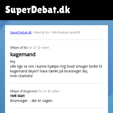
SuperDebat.dk
SuperDebat.dk
> Mad & Vin > Min bedste opskrift
tilføjet af
l8s
for 21 år siden
kagemand
hej
ville lige se om i kunne hjælpe mig hvad smager bedst til
kagemand dejen? have tænkt på brunsviger dej.
mvh charlotte
tilføjet af
Bagerenn
for 21 år siden
Helt klart
Brunsviger.... det er sagen..