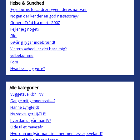
Helse & Sundhed
Syge børns forældrer ryger i deres nærvær
Nogen der kender en god næsespray?
Griner - Tråd fra marts 2007
Fejler jeg noget?
Sild
69-årig ryger indebrændt
Vintersløvhed...er det bare mig?
velbekomme
Fobi
Hvad skal jeg gøre?
Alle kategorier
Vuggetsue Kbh. NV
Gange mit gennemsnit....?
Hanne Lyngfeldt
Ny støvsuger HJÆLP!
hvordan ungår man JV?
Ode til et mavesår
Hvordan undgår man sine medmennesker, sveland?