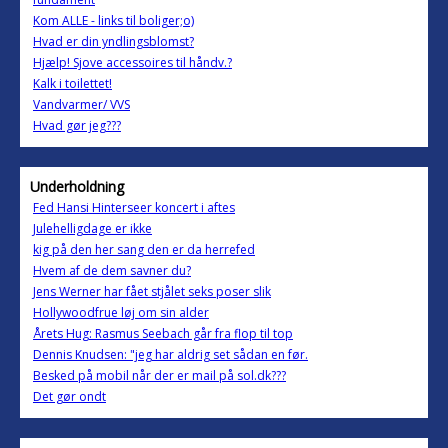
Kom ALLE - links til boliger;o)
Hvad er din yndlingsblomst?
Hjælp! Sjove accessoires til håndv.?
Kalk i toilettet!
Vandvarmer/ VVS
Hvad gør jeg???
Underholdning
Fed Hansi Hinterseer koncert i aftes
Julehelligdage er ikke
kig på den her sang den er da herrefed
Hvem af de dem savner du?
Jens Werner har fået stjålet seks poser slik
Hollywoodfrue løj om sin alder
Årets Hug: Rasmus Seebach går fra flop til top
Dennis Knudsen: "jeg har aldrig set sådan en før.
Besked på mobil når der er mail på sol.dk???
Det gør ondt