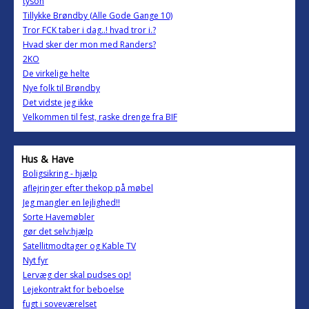
tyson
Tillykke Brøndby (Alle Gode Gange 10)
Tror FCK taber i dag..! hvad tror i.?
Hvad sker der mon med Randers?
2KO
De virkelige helte
Nye folk til Brøndby
Det vidste jeg ikke
Velkommen til fest, raske drenge fra BIF
Hus & Have
Boligsikring - hjælp
aflejringer efter thekop på møbel
Jeg mangler en lejlighed!!
Sorte Havemøbler
gør det selv:hjælp
Satellitmodtager og Kable TV
Nyt fyr
Lervæg der skal pudses op!
Lejekontrakt for beboelse
fugt i soveværelset