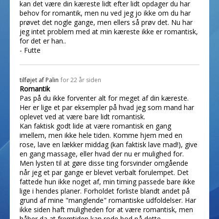
kan det være din kæreste lidt efter lidt opdager du har
behov for romantik, men nu ved jeg jo ikke om du har
prøvet det nogle gange, men ellers så prøv det. Nu har
jeg intet problem med at min kæreste ikke er romantisk,
for det er han..
- Futte
tilføjet af
Palin
for 22 år siden
Romantik
Pas på du ikke forventer alt for meget af din kæreste.
Her er lige et par eksempler på hvad jeg som mand har
oplevet ved at være bare lidt romantisk.
Kan faktisk godt lide at være romantisk en gang
imellem, men ikke hele tiden. Komme hjem med en
rose, lave en lækker middag (kan faktisk lave mad!), give
en gang massage, eller hvad der nu er mulighed for.
Men lysten til at gøre disse ting forsvinder omgående
når jeg et par gange er blevet verbalt forulempet. Det
fattede hun ikke noget af, min timing passede bare ikke
lige i hendes planer. Forholdet forliste blandt andet på
grund af mine "manglende" romantiske udfoldelser. Har
ikke siden haft muligheden for at være romantisk, men
håber da at fremtiden kan rode bod på dette.