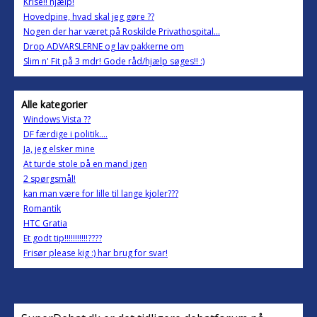
Krise!! hjælp!
Hovedpine, hvad skal jeg gøre ??
Nogen der har været på Roskilde Privathospital...
Drop ADVARSLERNE og lav pakkerne om
Slim n' Fit på 3 mdr! Gode råd/hjælp søges!! :)
Alle kategorier
Windows Vista ??
DF færdige i politik....
Ja, jeg elsker mine
At turde stole på en mand igen
2 spørgsmål!
kan man være for lille til lange kjoler???
Romantik
HTC Gratia
Et godt tip!!!!!!!!!!!????
Frisør please kig :) har brug for svar!