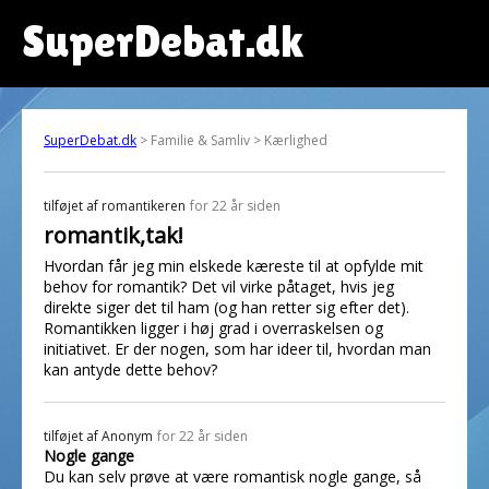
SuperDebat.dk
SuperDebat.dk
> Familie & Samliv > Kærlighed
tilføjet af
romantikeren
for 22 år siden
romantik,tak!
Hvordan får jeg min elskede kæreste til at opfylde mit
behov for romantik? Det vil virke påtaget, hvis jeg
direkte siger det til ham (og han retter sig efter det).
Romantikken ligger i høj grad i overraskelsen og
initiativet. Er der nogen, som har ideer til, hvordan man
kan antyde dette behov?
tilføjet af
Anonym
for 22 år siden
Nogle gange
Du kan selv prøve at være romantisk nogle gange, så