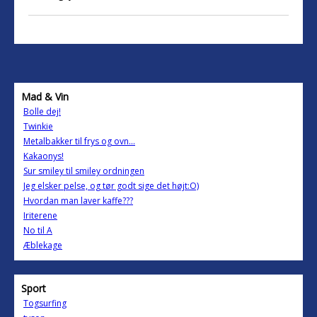
Mad & Vin
Bolle dej!
Twinkie
Metalbakker til frys og ovn...
Kakaonys!
Sur smiley til smiley ordningen
Jeg elsker pelse, og tør godt sige det højt:O)
Hvordan man laver kaffe???
Iriterene
No til A
Æblekage
Sport
Togsurfing