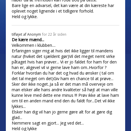
Bare lige en advarsel, det kan være at din kæreste har
oplevet noget lignende i et tidligere forhold.
Held og lykke.
tilføjet af
Anonym
for 22 år siden
De kære mænd...
Velkommen i klubben....
Erfaringen siger mig at hvis det ikke ligger til mandens
natur (hviket det sjældent gør)Vil det meget nemt virke
påtaget hvis han prøver... Vi er jo faldet for ham for den
han er, aligevel vil vi gerne lave ham om..Hvorfor ?
Forklar hvordan du har det og hvad du ønsker ( tal om
det tal meget om det)Giv ham en chance til at prøve...
Sker der ikke noget..Ja så er det man må overveje om
man elsker alle hans andre kvaliteter så højt at man ville
kunne leve med dette ene minus !!! Prøv ikke at lave ham
om til en anden mand end den du faldt for...Det vil ikke
lykkes...
Elsker han dig vil han jo gerne gøre alt for at gøre dig
glad...
Nemmere sagt en gjort... Jeg ved det...
Held og lykke