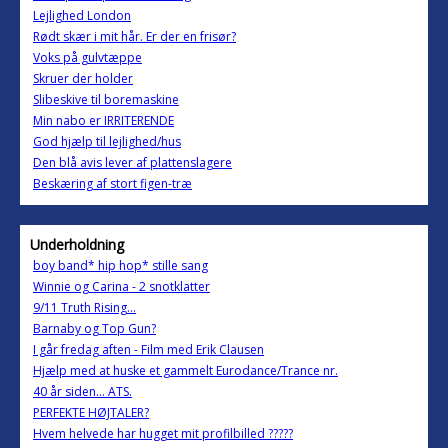
Lejlighed London
Rødt skær i mit hår. Er der en frisør?
Voks på gulvtæppe
Skruer der holder
Slibeskive til boremaskine
Min nabo er IRRITERENDE
God hjælp til lejlighed/hus
Den blå avis lever af plattenslagere
Beskæring af stort figen-træ
Underholdning
boy band* hip hop* stille sang
Winnie og Carina - 2 snotklatter
9/11 Truth Rising...
Barnaby og Top Gun?
I går fredag aften - Film med Erik Clausen
Hjælp med at huske et gammelt Eurodance/Trance nr.
40 år siden... ATS.
PERFEKTE HØJTALER?
Hvem helvede har hugget mit profilbilled ?????