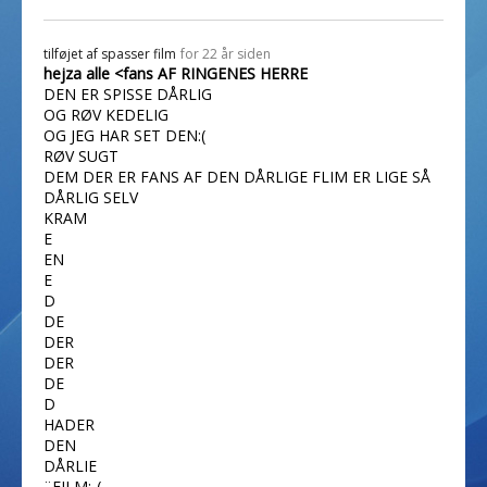
tilføjet af
spasser film
for 22 år siden
hejza alle <fans AF RINGENES HERRE
DEN ER SPISSE DÅRLIG
OG RØV KEDELIG
OG JEG HAR SET DEN:(
RØV SUGT
DEM DER ER FANS AF DEN DÅRLIGE FLIM ER LIGE SÅ
DÅRLIG SELV
KRAM
E
EN
E
D
DE
DER
DER
DE
D
HADER
DEN
DÅRLIE
¨FILM:-(