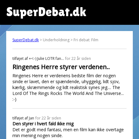
SuperDebat.dk
SuperDebat.dk
> Underholdning > Fri debat: Film
tilføjet af
+<:-) Julie LOTR fan...
for 22 år siden
Ringenes Herre styrer verdenen..
Ringenes Herre er verdenens bedste film der nogen
sinde er lavet, den er spændende, uhyggelig, lidt sjov,
kærlig, skræmmende og lidt realistisk synes jeg.... The
Lord Of The Rings Rocks The World And The Universe...
:-)
tilføjet af
Jan
for 22 år siden
Den styrer i hvert fald ikke mig
Det er godt med fantasi, men en film kan ikke overtage
min mening nogen sinde.