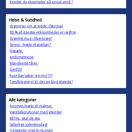
Kender du eksempler på social snyd ?
Helse & Sundhed
drømmer om at sidde i fængsel
80 % af danske virksomheder er røgfrie
Grønligt mug i fiberbrød?
Stress - hjælp til øvelser?
hjæælp.
endometriose
Manglende tårer.
Genf20
hvordan taber jeg mig !?!?
Tandblegning? Er der en klog tilstede?
Alle kategorier
Anonym hjælp til Hjalmar.
Vægdekorationer med Vikinger
BETAL, skal de sku
latterlige valentinsdag!
DANMARK SOM RUSLAND!