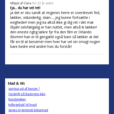
tilføjet af
Clara
for 22 år siden
tja... du har vel ret!
ja det er sku sandt at ringenes herre er overdrevet fed,
lækker, vidunderlig, skøn......jeg kunne fortsætte i
evigheder! men jeg ka altså ikke gi dig ret i det mæ
Elijah! selvfælgelig er han nuttet, men altså ik lækker!
den eneste rigtig lækre fyr fra den film er Orlando
Blomm! han er til gengæld også bare så lækker at det
får en til at besvime! men hver har vel sin smag! nogen
bare bedre end andre! hvis du forstår!
Mad & Vin
spiritus ud af benzin ?
Opskrift på Bastogne kiks
Rundstykker
kyllingehak? til hvad
Søges Argentinsk biksemad