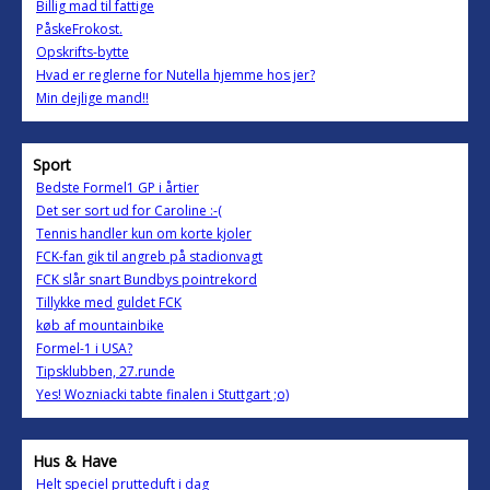
Billig mad til fattige
PåskeFrokost.
Opskrifts-bytte
Hvad er reglerne for Nutella hjemme hos jer?
Min dejlige mand!!
Sport
Bedste Formel1 GP i årtier
Det ser sort ud for Caroline :-(
Tennis handler kun om korte kjoler
FCK-fan gik til angreb på stadionvagt
FCK slår snart Bundbys pointrekord
Tillykke med guldet FCK
køb af mountainbike
Formel-1 i USA?
Tipsklubben, 27.runde
Yes! Wozniacki tabte finalen i Stuttgart ;o)
Hus & Have
Helt speciel prutteduft i dag