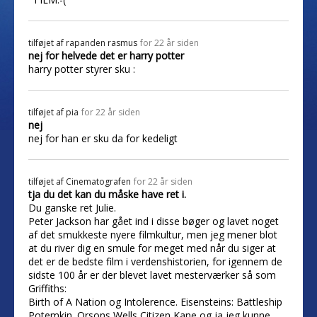
tilføjet af
rapanden rasmus
for 22 år siden
nej for helvede det er harry potter
harry potter styrer sku :
tilføjet af
pia
for 22 år siden
nej
nej for han er sku da for kedeligt
tilføjet af
Cinematografen
for 22 år siden
tja du det kan du måske have ret i.
Du ganske ret Julie.
Peter Jackson har gået ind i disse bøger og lavet noget
af det smukkeste nyere filmkultur, men jeg mener blot
at du river dig en smule for meget med når du siger at
det er de bedste film i verdenshistorien, for igennem de
sidste 100 år er der blevet lavet mesterværker så som
Griffiths:
Birth of A Nation og Intolerence. Eisensteins: Battleship
Potemkin. Orsons Wells Citizen Kane og ja jeg kunne