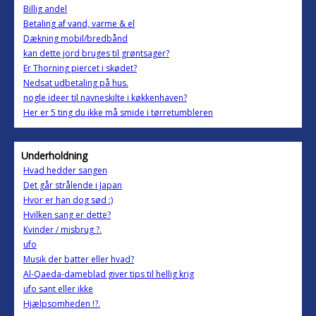
Billig andel
Betaling af vand, varme & el
Dækning mobil/bredbånd
kan dette jord bruges til grøntsager?
Er Thorning piercet i skødet?
Nedsat udbetaling på hus.
nogle ideer til navneskilte i køkkenhaven?
Her er 5 ting du ikke må smide i tørretumbleren
Underholdning
Hvad hedder sangen
Det går strålende i Japan
Hvor er han dog sød :)
Hvilken sang er dette?
Kvinder / misbrug ?.
ufo
Musik der batter eller hvad?
Al-Qaeda-dameblad giver tips til hellig krig
ufo sant eller ikke
Hjælpsomheden !?.