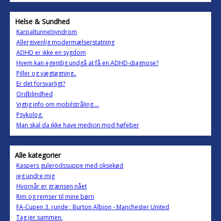
Helse & Sundhed
Karpaltunnelsyndrom
Allergivenlig modermælserstatning
ADHD er ikke en sygdom
Hvem kan egentlig undgå at få en ADHD-diagnose?
Piller og vægtøgning..
Er det forsvarligt?
Ordblindhed
Vigtig info om mobilstråling....
Psykolog.
Man skal da ikke have medicin mod høfeber
Alle kategorier
Kaspers gulerodssuppe med oksekød
jeg undre mig
Hvornår er grænsen nået
Rim og remser til mine børn
FA-Cupen 3. runde : Burton Albion - Manchester United
Tag jer sammen.