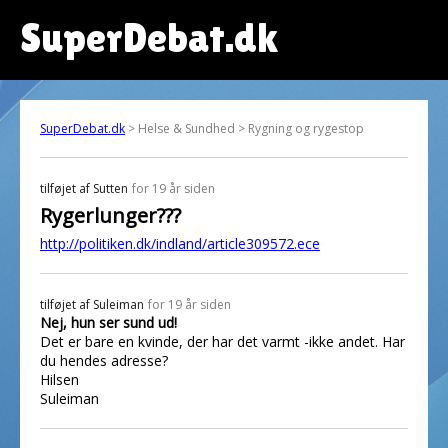
SuperDebat.dk
SuperDebat.dk
> Helse & Sundhed > Rygning og rygestop
tilføjet af
Sutten
for 19 år siden
Rygerlunger???
http://politiken.dk/indland/article309572.ece
tilføjet af
Suleiman
for 19 år siden
Nej, hun ser sund ud!
Det er bare en kvinde, der har det varmt -ikke andet. Har
du hendes adresse?
Hilsen
Suleiman