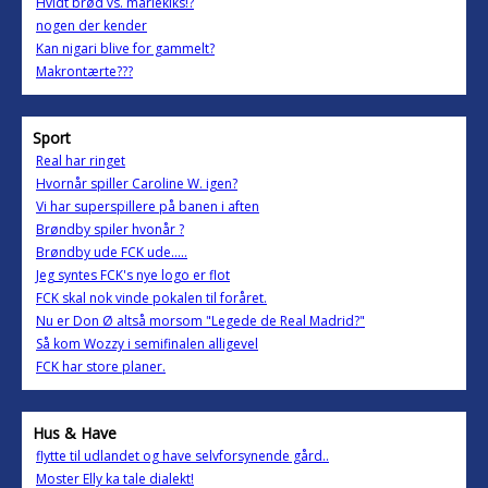
Hvidt brød vs. mariekiks!?
nogen der kender
Kan nigari blive for gammelt?
Makrontærte???
Sport
Real har ringet
Hvornår spiller Caroline W. igen?
Vi har superspillere på banen i aften
Brøndby spiler hvonår ?
Brøndby ude FCK ude.....
Jeg syntes FCK's nye logo er flot
FCK skal nok vinde pokalen til foråret.
Nu er Don Ø altså morsom "Legede de Real Madrid?"
Så kom Wozzy i semifinalen alligevel
FCK har store planer.
Hus & Have
flytte til udlandet og have selvforsynende gård..
Moster Elly ka tale dialekt!