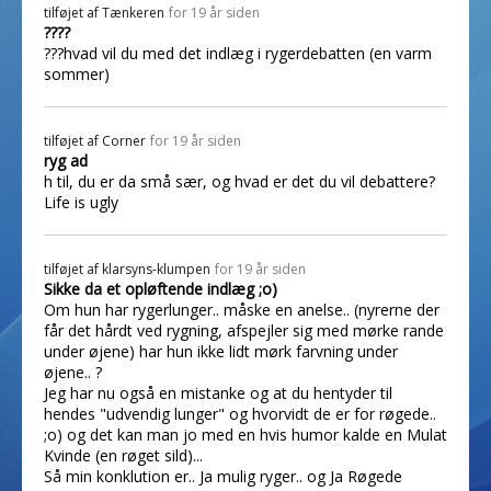
tilføjet af
Tænkeren
for 19 år siden
????
???hvad vil du med det indlæg i rygerdebatten (en varm
sommer)
tilføjet af
Corner
for 19 år siden
ryg ad
h til, du er da små sær, og hvad er det du vil debattere?
Life is ugly
tilføjet af
klarsyns-klumpen
for 19 år siden
Sikke da et opløftende indlæg ;o)
Om hun har rygerlunger.. måske en anelse.. (nyrerne der
får det hårdt ved rygning, afspejler sig med mørke rande
under øjene) har hun ikke lidt mørk farvning under
øjene.. ?
Jeg har nu også en mistanke og at du hentyder til
hendes "udvendig lunger" og hvorvidt de er for røgede..
;o) og det kan man jo med en hvis humor kalde en Mulat
Kvinde (en røget sild)...
Så min konklution er.. Ja mulig ryger.. og Ja Røgede