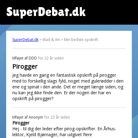
SuperDebat.dk
SuperDebat.dk
> Mad & Vin > Min bedste opskrift
tilføjet af
DDD
for 22 år siden
Pirogger
Jeg havde en gang en fantastisk opskrift på pirogger
med to forskellig slags fyld, noget med gulerødder i den
ene og spinat i den ande. Det er meget længe siden, og
nu kan jeg ikke finde den. Er der nogen der har en
opskrift på pirogger?
tilføjet af
Anonym
for 22 år siden
Pirogger
Hej - til dig der leder efter pirog-opskrifter. En Århus-
lektor, Kjeld Bjørnager, har udgivet flere