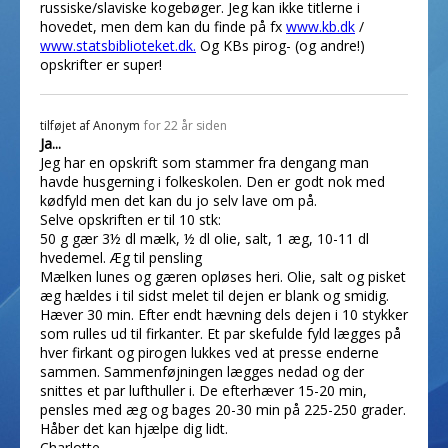
russiske/slaviske kogebøger. Jeg kan ikke titlerne i
hovedet, men dem kan du finde på fx
www.kb.dk
/
www.statsbiblioteket.dk.
Og KBs pirog- (og andre!)
opskrifter er super!
tilføjet af
Anonym
for 22 år siden
Ja...
Jeg har en opskrift som stammer fra dengang man
havde husgerning i folkeskolen. Den er godt nok med
kødfyld men det kan du jo selv lave om på.
Selve opskriften er til 10 stk:
50 g gær 3½ dl mælk, ½ dl olie, salt, 1 æg, 10-11 dl
hvedemel. Æg til pensling
Mælken lunes og gæren opløses heri. Olie, salt og pisket
æg hældes i til sidst melet til dejen er blank og smidig.
Hæver 30 min. Efter endt hævning dels dejen i 10 stykker
som rulles ud til firkanter. Et par skefulde fyld lægges på
hver firkant og pirogen lukkes ved at presse enderne
sammen. Sammenføjningen lægges nedad og der
snittes et par lufthuller i. De efterhæver 15-20 min,
pensles med æg og bages 20-30 min på 225-250 grader.
Håber det kan hjælpe dig lidt.
Charlotte