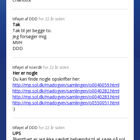
tilføjet af
DDD
for 22 år siden
Tak
Tak til jer begge to.
Jeg forsøger mig.
MVH
DDD
tilføjet af
noerdk
for 22 år siden
Her er nogle
Du kan finde nogle opskrifter her:
http://mp.sol.dk/madogvin/samlingen/o0040059.html
http://mp.sol.dk/madogvin/samlingen/o0040282.html
http://mp.sol.dk/madogvin/samlingen/o0040283.html
http://mp.sol.dk/madogvin/samlingen/o0550051.html
:)
tilføjet af
DDD
for 22 år siden
UPS
åbentbart er jeg ikke særligt behændig til at søge på sol