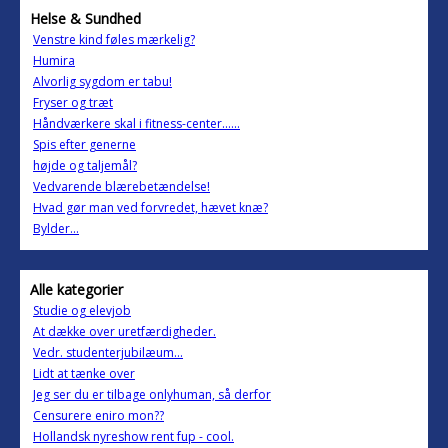
Helse & Sundhed
Venstre kind føles mærkelig?
Humira
Alvorlig sygdom er tabu!
Fryser og træt
Håndværkere skal i fitness-center......
Spis efter generne
højde og taljemål?
Vedvarende blærebetændelse!
Hvad gør man ved forvredet, hævet knæ?
Bylder...
Alle kategorier
Studie og elevjob
At dække over uretfærdigheder.
Vedr. studenterjubilæum...
Lidt at tænke over
Jeg ser du er tilbage onlyhuman, så derfor
Censurere eniro mon??
Hollandsk nyreshow rent fup - cool.