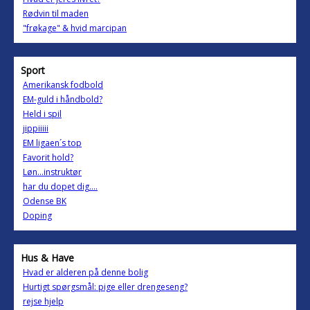
Rødvin til maden
"frøkage" & hvid marcipan
Sport
Amerikansk fodbold
EM-guld i håndbold?
Held i spil
jippiiiii
EM ligaen´s top
Favorit hold?
Løn...instruktør
har du dopet dig....
Odense BK
Doping
Hus & Have
Hvad er alderen på denne bolig
Hurtigt spørgsmål: pige eller drengeseng?
rejse hjelp