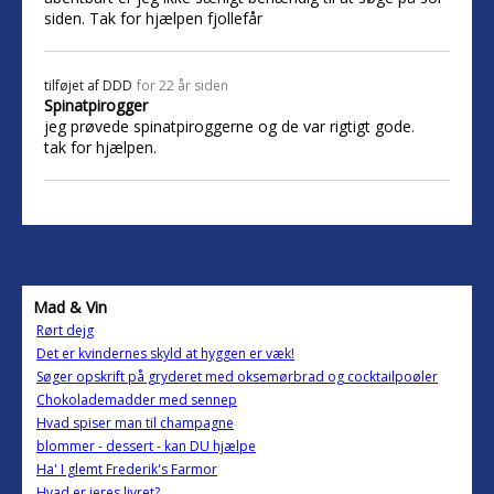
siden. Tak for hjælpen fjollefår
tilføjet af
DDD
for 22 år siden
Spinatpirogger
jeg prøvede spinatpiroggerne og de var rigtigt gode.
tak for hjælpen.
Mad & Vin
Rørt dejg
Det er kvindernes skyld at hyggen er væk!
Søger opskrift på gryderet med oksemørbrad og cocktailpoøler
Chokolademadder med sennep
Hvad spiser man til champagne
blommer - dessert - kan DU hjælpe
Ha' I glemt Frederik's Farmor
Hvad er jeres livret?