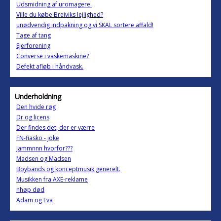
Udsmidning af uromagere.
Ville du købe Breiviks lejlighed?
unødvendig indpakning og vi SKAL sortere affald!
Tage af tang
Ejerforening
Converse i vaskemaskine?
Defekt afløb i håndvask.
Underholdning
Den hvide røg
Dr og licens
Der findes det, der er værre
FN-fiasko - joke
Jammnnn hvorfor???
Madsen og Madsen
Boybands og konceptmusik generelt.
Musikken fra AXE-reklame
nhøp død
Adam og Eva