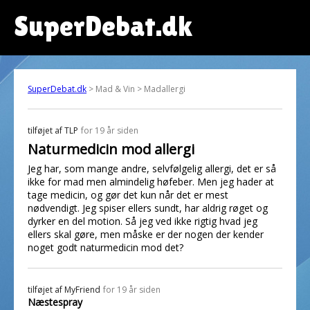
SuperDebat.dk
SuperDebat.dk
> Mad & Vin > Madallergi
tilføjet af
TLP
for 19 år siden
Naturmedicin mod allergi
Jeg har, som mange andre, selvfølgelig allergi, det er så
ikke for mad men almindelig høfeber. Men jeg hader at
tage medicin, og gør det kun når det er mest
nødvendigt. Jeg spiser ellers sundt, har aldrig røget og
dyrker en del motion. Så jeg ved ikke rigtig hvad jeg
ellers skal gøre, men måske er der nogen der kender
noget godt naturmedicin mod det?
tilføjet af
MyFriend
for 19 år siden
Næstespray