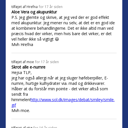
tilføjet af
Hrefna
for 17 år siden
Aloe Vera og akupunktur
P.S. Jeg glemte og skrive, at jeg ved der er god effekt
med akupunktur. Jeg mener nu selv, at det er en god ide
at kombinere behandlingerne. Det er ikke altid man ved
præcis hvad der virker, men hvis bare det virker, er det
vel heller ikke så vigtigt 😃
Mvh Hrefna
tilføjet af
moe
for 17 år siden
Skrot alle e-numre
Hejsa TLP,
jeg har også allergi når at jeg sluger høfeberpiller, E-
numre, hurtige kulhydrater via. mad og drikkevarer.
Håber at du forstår min pointe - det virker altså som
sendt fra
himmelen!
http://www.sol.dk/images/debat/smiley/smile.
gif
Mvh moe.
tilføjet af
stig
for 16 år siden