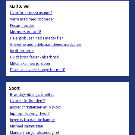
Mad & Vin
Hvorfor er pizza usundt?
Varm mad med rødbeder
Pecan-nødder
Mormors opskrift!
Hele globusen ned i madskålen!
Greverne and adelsmændenes madvaner
Jordbærtærte
Hvidt brød feder - fiberbrød
Milkshake med jordbær
Elsker vi at være bange for mad?
Sport
Brøndby-viborg på nettet
Hvor er fodbolden??
jesper christiansen er jo skod!
hiphop - locking , hvor?
Ingen tv fra danske kampe
Michael Rasmussen
Manden har jo fulstændig ret