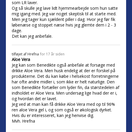
som LR laver.
Og så skulle jeg lave lidt hjemmearbejde som hun satte
mig igang med. Jeg var noget skeptisk til at starte med.
Men jeg tager kun sjældent piller i dag. Hvor jeg før fik
løbenæse og stoppet næse hvis jeg glemte dem i 2 - 3
dage.
Det kan jeg anbefale.
tilføjet af
Hrefna
for 17 år siden
Aloe Vera
Jeg kan som Benedikte også anbefale at forsøge med
drikke Aloe Vera. Men husk endelig at der er forskel på
produkterne. Det du kan købe i helsekost forretningerne
har ofte andre midler i, som ikke er helt naturlige. Den
som Benedikte fortæller om lyder fin, da størstedelen af
indholdet er Aloe Vera. Men undersøg lige hvad der er i,
og hvordan det er lavet.
Jeg ved at man kan få drikke Aloe Vera med op til 96%
ren aloe Vera gel i, og som også er økologisk dyrket.
Hvis du er interesseret, kan jeg henvise dig.
Mvh. Hrefna