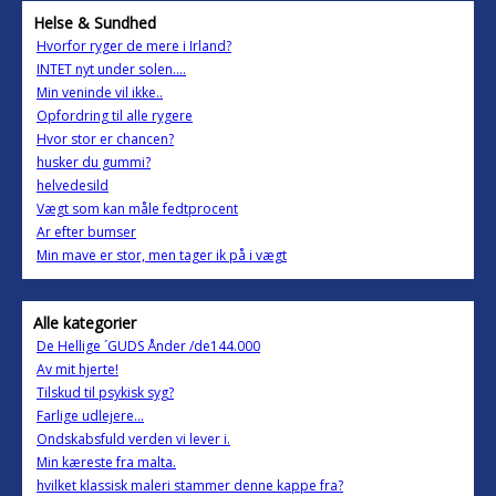
Helse & Sundhed
Hvorfor ryger de mere i Irland?
INTET nyt under solen....
Min veninde vil ikke..
Opfordring til alle rygere
Hvor stor er chancen?
husker du gummi?
helvedesild
Vægt som kan måle fedtprocent
Ar efter bumser
Min mave er stor, men tager ik på i vægt
Alle kategorier
De Hellige ´GUDS Ånder /de144.000
Av mit hjerte!
Tilskud til psykisk syg?
Farlige udlejere...
Ondskabsfuld verden vi lever i.
Min kæreste fra malta.
hvilket klassisk maleri stammer denne kappe fra?