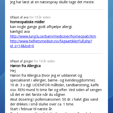
Jeg har læst at en næsespray skulle tage det meste.
tilføjet af
ava
for 19 år siden
homeopatiske midler
kan nogle gange godt afhjælpe allergi.
kærligst ava
http://www.lung.lu.se/barn/mediciner/homeopati.htm
http://www.helhetsmedisin.no/fagaartiklerFull.php?
id_z=14&lod=0
tilføjet af
gisiger
for 19 år siden
Høron fra Allergica
Hej
Høron fra Allergica (hvor jeg er uddannet og
specialiseret i allergier, børne- og kvindesygdomme)
10 dr. 3 x dgl. UDENFOR måltider, tandbørstning, kaffe
osv. REN mund ½ time før og efter. Ved siden af sengen
så det er det første når du vågner.
Akut dosering i pollensæsonen: 50 dr. i halvt glas vand
der drikkes i små slurke over ca. 1 time.
Start i februar til næste år.