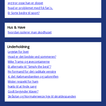
jeg tror osse han er dopet
hvad er problemet med fck fan`s..
Er Sorte bedre til sport?
Hus & Have
hvordan isolerer man skodhuset
Underholdning
Legetøj for livet
Hvad er det bedste ved sommeren?
Mike Tramp og øvecontainerne
Et alternativ til "Simply the best"?
Ny formand for det radikale venstre
4. del: Købmandsenken og salonriflen
Mister respekt for ham
hjælp til at finde sang
Godt begynder klaver?
Skråplan og Normalerweize lige til skraldespanden