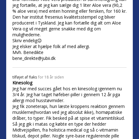
jeg fortælle, at jeg kan sælge dig 1 liter Aloe vera (90,2
% aloe vera) med enten honning eller fersken, for 160 kr.
Den har institut fresenius kvalitetsstempel og bliver
produceret i Tyskland. Jeg kan fortælle dig alt om Aloe
Vera og vil meget gerne snakke med dig om
mulighederne.
Skriv endelig😉
Jeg elsker at hjælpe folk af med allergi.
Mvh. Benedikte
bene_direkte@jubii.dk
tilføjet af
flaks
for 18 år siden
Kinesolog
Jeg har med succes gået hos en kinesolog igennem nu
3/4 år. Jeg har taget høfeber-piller i gennem 12 år pga
allergi mod husstøvmider.
Jeg fik zoneterapi, hun læste kroppens reaktion gennem
musklerne(hvordan ved jeg absolut ikke), homøpatiske
dråber, to typer. Fik besked på at spise et vitamintilskud.
Så jeg gik i matas og købte en type der hedder
Midtvejspillen, fra holistica medical og så c-vitmamin
tilskud, depot piller. Nogle syre-base regulerende pille