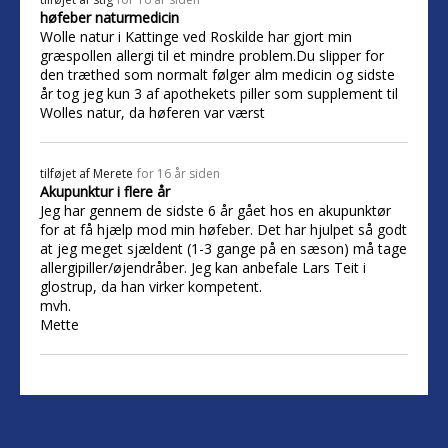
høfeber naturmedicin
Wolle natur i Kattinge ved Roskilde har gjort min
græspollen allergi til et mindre problem.Du slipper for
den træthed som normalt følger alm medicin og sidste
år tog jeg kun 3 af apothekets piller som supplement til
Wolles natur, da høferen var værst
tilføjet af
Merete
for 16 år siden
Akupunktur i flere år
Jeg har gennem de sidste 6 år gået hos en akupunktør
for at få hjælp mod min høfeber. Det har hjulpet så godt
at jeg meget sjældent (1-3 gange på en sæson) må tage
allergipiller/øjendråber. Jeg kan anbefale Lars Teit i
glostrup, da han virker kompetent.
mvh.
Mette