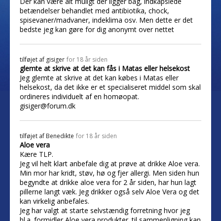
Der kan være alt muligt der ligger bag, indkapslede
betændelser behandlet med antibiotika, chock,
spisevaner/madvaner, indeklima osv. Men dette er det
bedste jeg kan gøre for dig anonymt over nettet
tilføjet af
gisiger
for 18 år siden
glemte at skrive at det kan fås i Matas eller helsekost
Jeg glemte at skrive at det kan købes i Matas eller
helsekost, da det ikke er et specialiseret middel som skal
ordineres individuelt af en homøopat.
gisiger@forum.dk
tilføjet af
Benedikte
for 18 år siden
Aloe vera
Kære TLP.
Jeg vil helt klart anbefale dig at prøve at drikke Aloe vera.
Min mor har kridt, støv, hø og fjer allergi. Men siden hun
begyndte at drikke aloe vera for 2 år siden, har hun lagt
pillerne langt væk. Jeg drikker også selv Aloe Vera og det
kan virkelig anbefales.
Jeg har valgt at starte selvstændig forretning hvor jeg
bl.a. formidler Aloe vera produkter. til sammenligning kan