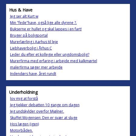
Hus & Have
Jeg ser alt Kurt w
Min "fede"have, også lige alle dyrene ?.
Bukserne er hullet og skal lappes i en fart!
Bruger på boligportal
Murerlærling i Aarhus til leje
Liebhaverbolig i Århus C
Leder du efter et kollegie eller ungdomsbolig?
Murerfirma med erfaring i arbejde med kalkmørtel
malerfirma søger mer arbejde
Indendørs have, året rundt
Underholdning
lov mig at forstå
Jeg tjekker debatten 10 gange om dagen
Jeg undskylder overfor Mjølner.
Skuffet Mogensen: Den er svær at sluge
Hos lægen (igen)
Motorbåden.