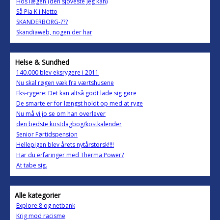
Hos lægen (den sjoveste jeg kan)
Så Pia K i Netto
SKANDERBORG-???
Skandiaweb, nogen der har
Helse & Sundhed
140.000 blev eksrygere i 2011
Nu skal røgen væk fra værtshusene
Eks-rygere: Det kan altså godt lade sig gøre
De smarte er for længst holdt op med at ryge
Nu må vi jo se om han overlever
den bedste kostdagbog/kostkalender
Senior Førtidspension
Hellepigen blev årets nytårstorsk!!!!
Har du erfaringer med Therma Power?
At tabe sig.
Alle kategorier
Explore 8 og netbank
Krig mod racisme