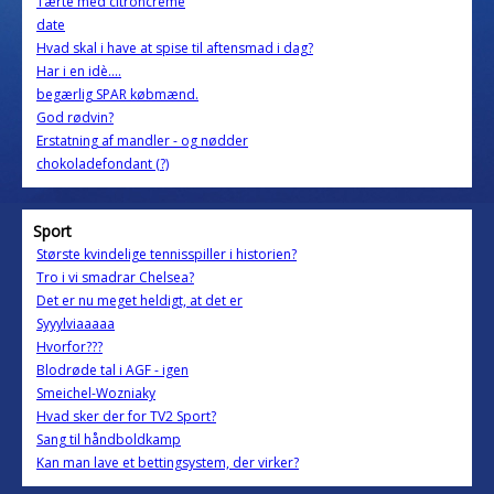
Tærte med citroncreme
date
Hvad skal i have at spise til aftensmad i dag?
Har i en idè....
begærlig SPAR købmænd.
God rødvin?
Erstatning af mandler - og nødder
chokoladefondant (?)
Sport
Største kvindelige tennisspiller i historien?
Tro i vi smadrar Chelsea?
Det er nu meget heldigt, at det er
Syyylviaaaaa
Hvorfor???
Blodrøde tal i AGF - igen
Smeichel-Wozniaky
Hvad sker der for TV2 Sport?
Sang til håndboldkamp
Kan man lave et bettingsystem, der virker?