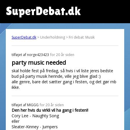
SuperDebat.dk
SuperDebat.dk
> Underholdning > Fri debat: Musik
tilføjet af
norge423423
for 20 år siden
party music needed
skal holde fest på fredag, så hvis i vil liste jeres bedste
bud på party musik herinde, ville jeg blive glad :)
alle genre, bare det sætter gang i festen, og det gør rnb
ikke.
tilføjet af
MIGGG
for 20 år siden
Den her hvis du virkli vil ha gang i festen!!
Cory Lee - Naughty Song
eller
Sleater-Kinney - Jumpers