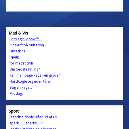
Mad & Vin
Forslag til opskrift...
Opskrift på butterdej
Ismaskine
Hjælp..
for meget chili
Din bedste kylling?
Kan man bage kage i en gryde?
Hårdkogte æg uden tårer
Bag en kage...
Middag...
Sport
Ét fodboldhold slået ud af EM.
spark....... sparks... ??