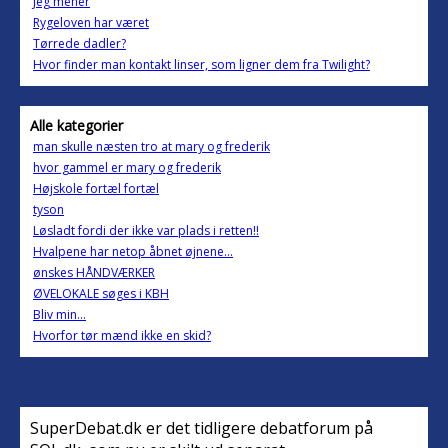
Jeg mener
Rygeloven har været
Tørrede dadler?
Hvor finder man kontakt linser, som ligner dem fra Twilight?
Alle kategorier
man skulle næsten tro at mary og frederik
hvor gammel er mary og frederik
Højskole fortæl fortæl
tyson
Løsladt fordi der ikke var plads i retten!!
Hvalpene har netop åbnet øjnene...
ønskes HÅNDVÆRKER
ØVELOKALE søges i KBH
Bliv min...
Hvorfor tør mænd ikke en skid?
SuperDebat.dk er det tidligere debatforum på