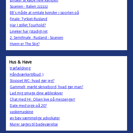
Ønsker at købe hele kampen
Spanien - Italien zzzzzz
EB`s måde at omtale kvinder i sporten på
Finale: Tyrkiet-Rusland
Har I stillet Tourhold?
Lineker har (stadig) ret
2. Semifinale : Rusland - Spanien
Hvem er The Stig?
Hus & Have
træfældning
Håndværkertilbud ;)
Stoppet WC- hvad gør jeg?
Gammelt, mørkt skrivebord, hvad gør man?
Lad mig smage dine æbleskiver
Chat med Hr. Olsen live på messenger!
Date med pige på 20?
vaskemaskine
øv bøv væmmelige advokater
Murer søges til badeværelse