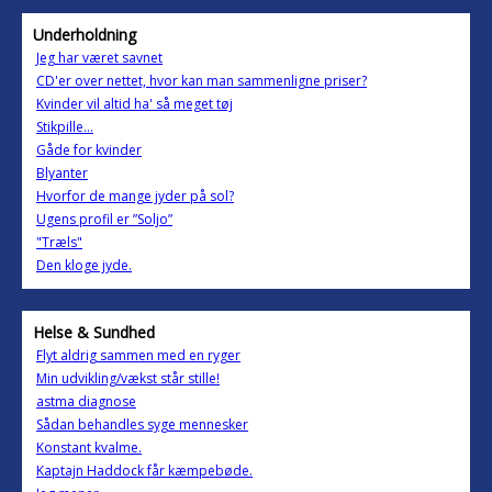
Underholdning
Jeg har været savnet
CD'er over nettet, hvor kan man sammenligne priser?
Kvinder vil altid ha' så meget tøj
Stikpille...
Gåde for kvinder
Blyanter
Hvorfor de mange jyder på sol?
Ugens profil er ”Soljo”
"Træls"
Den kloge jyde.
Helse & Sundhed
Flyt aldrig sammen med en ryger
Min udvikling/vækst står stille!
astma diagnose
Sådan behandles syge mennesker
Konstant kvalme.
Kaptajn Haddock får kæmpebøde.