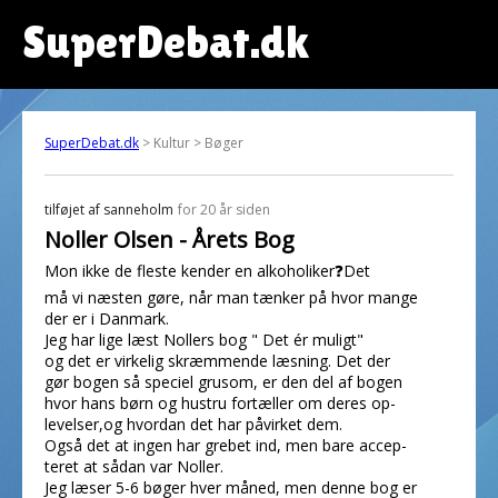
SuperDebat.dk
SuperDebat.dk
> Kultur > Bøger
tilføjet af
sanneholm
for 20 år siden
Noller Olsen - Årets Bog
Mon ikke de fleste kender en alkoholiker❓Det
må vi næsten gøre, når man tænker på hvor mange
der er i Danmark.
Jeg har lige læst Nollers bog " Det ér muligt"
og det er virkelig skræmmende læsning. Det der
gør bogen så speciel grusom, er den del af bogen
hvor hans børn og hustru fortæller om deres op-
levelser,og hvordan det har påvirket dem.
Også det at ingen har grebet ind, men bare accep-
teret at sådan var Noller.
Jeg læser 5-6 bøger hver måned, men denne bog er