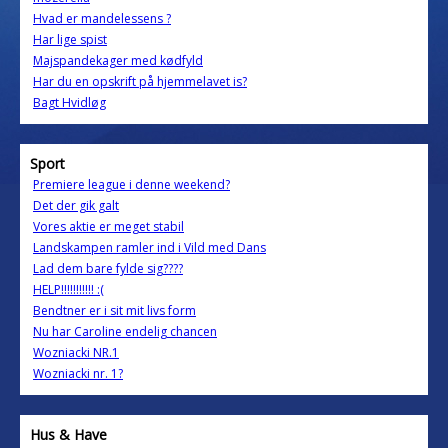
Hvad er mandelessens ?
Har lige spist
Majspandekager med kødfyld
Har du en opskrift på hjemmelavet is?
Bagt Hvidløg
Sport
Premiere league i denne weekend?
Det der gik galt
Vores aktie er meget stabil
Landskampen ramler ind i Vild med Dans
Lad dem bare fylde sig????
HELP!!!!!!!!!!! :(
Bendtner er i sit mit livs form
Nu har Caroline endelig chancen
Wozniacki NR.1
Wozniacki nr. 1?
Hus & Have