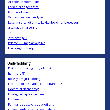
At finde en roommate
Falsk piercing/Magnet.
Min have ligner lort
Verdens værste handyman...
Lakering brændt af træ-køkkenbord - er blevet sort
alternativ finansering
??'
gift i sverige ?
Pris for 100m² plankegulv?
Har brug for hjælp
Underholdning
Det er da egentlig besynderligt:
har i hørt ???
no way, I'm just kidding.
Fun facts of life (sådan er det bare!) :-D
riddere af dannebrog
Frivilligt arbejde i Vietnam
Ludomani
For mange uaktiverede profiler...
Klamme oplevelser i Svømmehal?!