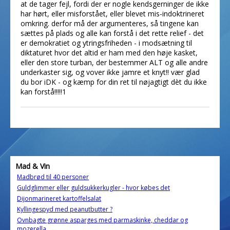
at de tager fejl, fordi der er nogle kendsgerninger de ikke
har hørt, eller misforstået, eller blevet mis-indoktrineret
omkring. derfor må der argumenteres, så tingene kan
sættes på plads og alle kan forstå i det rette relief - det
er demokratiet og ytringsfriheden - i modsætning til
diktaturet hvor det altid er ham med den høje kasket,
eller den store turban, der bestemmer ALT og alle andre
underkaster sig, og vover ikke jamre et knyt!! vær glad
du bor iDK - og kæmp for din ret til nøjagtigt dèt du ikke
kan forstå!!!!!1
Mad & Vin
Madbrød til 40 personer
Guldglimmer eller guldsukkerkugler - hvor købes det
Dijonmarineret kartoffelsalat
Kyllingespyd med peanutbutter ?
Ovnbagte grønne asparges med parmaskinke, cheddar og
mozerella