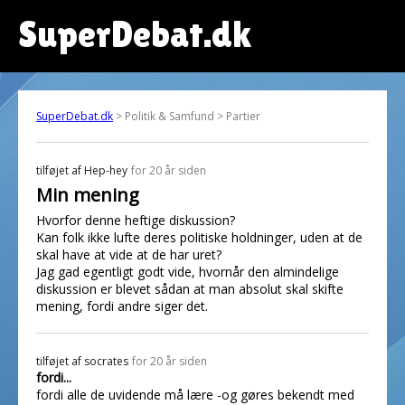
SuperDebat.dk
SuperDebat.dk
> Politik & Samfund > Partier
tilføjet af
Hep-hey
for 20 år siden
Min mening
Hvorfor denne heftige diskussion?
Kan folk ikke lufte deres politiske holdninger, uden at de
skal have at vide at de har uret?
Jag gad egentligt godt vide, hvornår den almindelige
diskussion er blevet sådan at man absolut skal skifte
mening, fordi andre siger det.
tilføjet af
socrates
for 20 år siden
fordi...
fordi alle de uvidende må lære -og gøres bekendt med