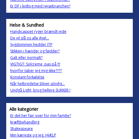
Er DF i ledtog med rejsebranchen?
Helse & Sundhed
Handicappet ryger brændt inde
De vil slå os alle ihjel...
Sygdommen hedder ITP
Stikken i hænder og fødder?
Galt eller normalt?
VIGTIGT: Solcreme, pas på !!!
hvorfor taber jeg mig ikke????
Konstant forkølelse
Når helbredelse bliver ulovlig...
Undgå Light, brug hellere SUKKER !
Alle kategorier
Er det her fair over for min familie?
kræftbehandling
Shakespeare
Min kæreste og jeg. HJÆLP