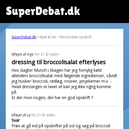
SuperDebat.dk
SuperDebat.dk
> Mad & Vin > Min bedste opskrift
tilføjet af
inge
for 21 år siden
dressing til broccolisalat efterlyses
Hos slagter Munch i Skagen har jeg fornylig købt
alletiders broccolisalat med følgende ingredienser, såvidt
jeg husker: broccoli, rødløg, rosiner, pinjekerner m.v. -
Hvad dressingen er lavet af kan jeg ikke rigtig komme
på.
Er der mon nogen, der har en god opskrift ?
tilføjet af
LiJ
for 21 år siden
Svar
Prøv at gå ind på opskrifter på sol og søg på broccoli