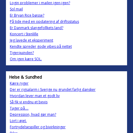
Login problemer i mailen igen-igen?
Sol mail
Er Bryan Rice bøsse?
På tide med en opdatering af driftsstatus
Er Danmark slangefollkets land?
Koncert i Stenlille
Jeg lavede et eksperiment
Kendte spreder gode vibes på nettet
Tigerquinden?
Om igen kære SOL.
Helse & Sundhed
Kære ryger
Der er rigsalarm i Sverige nu grundet farlig dansker
Hvordan lever man et godt liv
Så fik vi endnu et bevis
Tager på....
Depression, hvad gør man?
Lort i øjet.
Fortrydelsespiller og bivirkninger