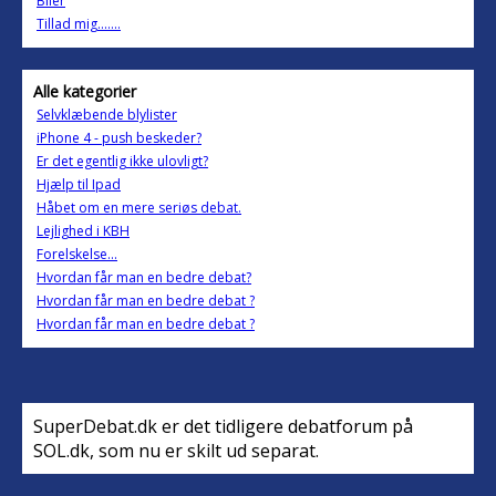
Biler
Tillad mig.......
Alle kategorier
Selvklæbende blylister
iPhone 4 - push beskeder?
Er det egentlig ikke ulovligt?
Hjælp til Ipad
Håbet om en mere seriøs debat.
Lejlighed i KBH
Forelskelse...
Hvordan får man en bedre debat?
Hvordan får man en bedre debat ?
Hvordan får man en bedre debat ?
SuperDebat.dk er det tidligere debatforum på
SOL.dk, som nu er skilt ud separat.