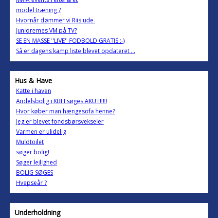
model træning ?
Hvornår dømmer vi Riis ude.
Juniorernes VM på TV?
SE EN MASSE ''LIVE'' FODBOLD GRATIS :-)
Så er dagens kamp liste blevet opdateret ...
Hus & Have
Katte i haven
Andelsbolig i KBH søges AKUT!!!!!
Hvor køber man hængesofa henne?
Jeg er blevet fondsbørsvekseler
Varmen er ulidelig
Muldtoilet
søger bolig!
Søger lejlighed
BOLIG SØGES
Hvepseår ?
Underholdning