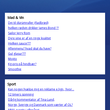
Mad & Vin
Dej til dürümruller (fladbrød)
hvilken rødvin drikker James Bond ??
Sailor Jerry Rom
Dyre vine er af en ringe kvalitet
Hvilken sauce???
Aftenmenu? hvad skal du have?
Gul glasur???
Mojito
Kg-pris på hindbær?
Smoothie
Sport
Kan nogen hjælpe mig en reklame e.lign., hvor...
12 timers spinning
Dårlig kommentator af Tina Lund,
Norge, Sverige og Danmark som værter af OL?
MMA events i efteråret