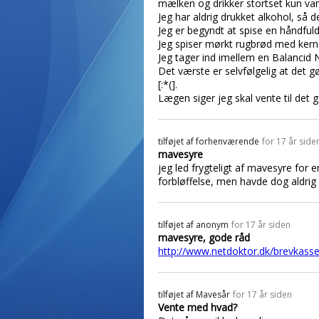
mælken og drikker stortset kun va
Jeg har aldrig drukket alkohol, så 
Jeg er begyndt at spise en håndful
Jeg spiser mørkt rugbrød med kern
Jeg tager ind imellem en Balancid 
Det værste er selvfølgelig at det
[:*(].
Lægen siger jeg skal vente til det g
tilføjet af
forhenværende
for 17 år side
mavesyre
jeg led frygteligt af mavesyre for e
forbløffelse, men havde dog aldrig
tilføjet af
anonym
for 17 år siden
mavesyre, gode råd
http://www.netdoktor.dk/brevkasse
tilføjet af
Mavesår
for 17 år siden
Vente med hvad?