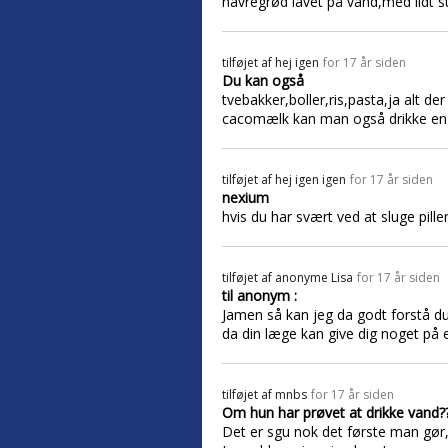
havregrød lavet på vand,med lidt su
tilføjet af
hej igen
for 17 år siden
Du kan også
tvebakker,boller,ris,pasta,ja alt 
cacomælk kan man også drikke enga
tilføjet af
hej igen igen
for 17 år siden
nexium
hvis du har svært ved at sluge pille
tilføjet af
anonyme Lisa
for 17 år siden
til anonym :
Jamen så kan jeg da godt forstå du 
da din læge kan give dig noget på e
tilføjet af
mnbs
for 17 år siden
Om hun har prøvet at drikke vand??
Det er sgu nok det første man gør, 