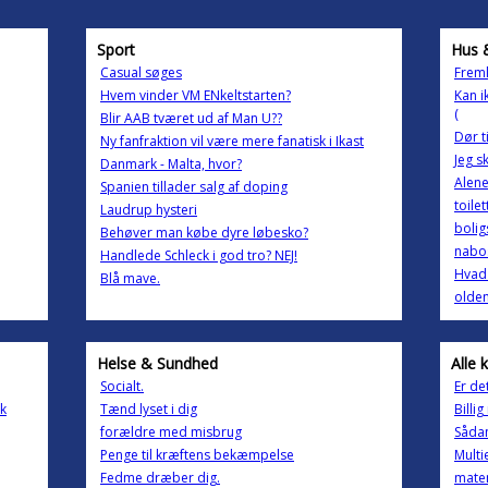
Sport
Hus 
Casual søges
Freml
Hvem vinder VM ENkeltstarten?
Kan i
(
Blir AAB tværet ud af Man U??
Dør t
Ny fanfraktion vil være mere fanatisk i Ikast
Jeg s
Danmark - Malta, hvor?
Alene
Spanien tillader salg af doping
toile
Laudrup hysteri
bolig
Behøver man købe dyre løbesko?
nabo
Handlede Schleck i god tro? NEJ!
Hvad 
Blå mave.
olde
Helse & Sundhed
Alle 
Socialt.
Er de
nk
Tænd lyset i dig
Billi
forældre med misbrug
Sådan
Penge til kræftens bekæmpelse
Multi
Fedme dræber dig.
matem