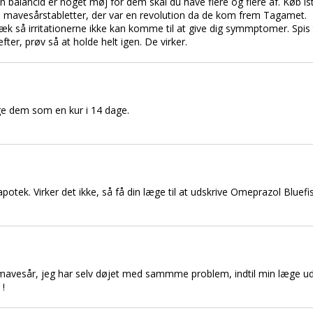
n balancid er noget møj for dem skal du have flere og flere af. Køb is
e mavesårstabletter, der var en revolution da de kom frem Tagamet.
æk så irritationerne ikke kan komme til at give dig symmptomer. Spis
er, prøv så at holde helt igen. De virker.
ge dem som en kur i 14 dage.
tek. Virker det ikke, så få din læge til at udskrive Omeprazol Bluefis
 mavesår, jeg har selv døjet med sammme problem, indtil min læge ud
 !