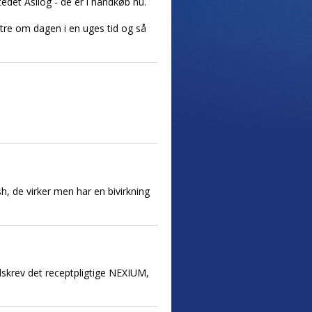
tedet Asilog - de er i håndkøb nu.
 tre om dagen i en uges tid og så
h, de virker men har en bivirkning
skrev det receptpligtige NEXIUM,