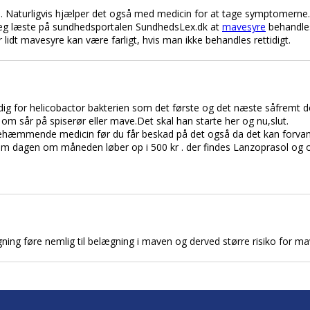
. Naturligvis hjælper det også med medicin for at tage symptomern
 Jeg læste på sundhedsportalen SundhedsLex.dk at
mavesyre
behandles 
 lidt mavesyre kan være farligt, hvis man ikke behandles rettidigt.
 dig for helicobactor bakterien som det første og det næste såfremt den
om sår på spiserør eller mave.Det skal han starte her og nu,slut.
hæmmende medicin før du får beskad på det også da det kan forvans
 om dagen om måneden løber op i 500 kr . der findes Lanzoprasol og o
rygning føre nemlig til belægning i maven og derved større risiko for ma