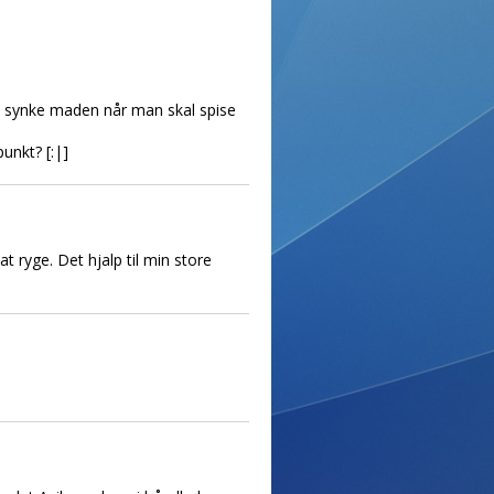
an synke maden når man skal spise
punkt? [:|]
t ryge. Det hjalp til min store