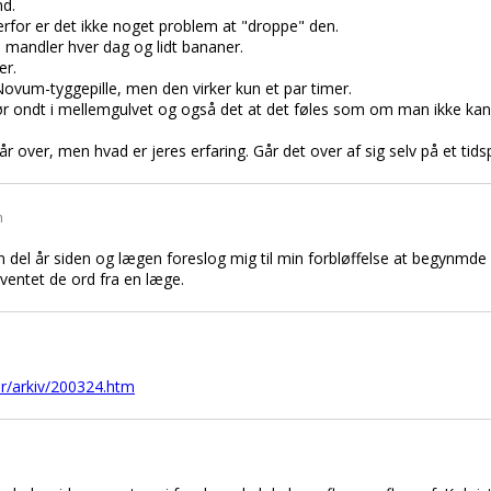
nd.
derfor er det ikke noget problem at "droppe" den.
d mandler hver dag og lidt bananer.
er.
Novum-tyggepille, men den virker kun et par timer.
 gør ondt i mellemgulvet og også det at det føles som om man ikke k
år over, men hvad er jeres erfaring. Går det over af sig selv på et tids
n
n del år siden og lægen foreslog mig til min forbløffelse at begynmde a
 ventet de ord fra en læge.
r/arkiv/200324.htm