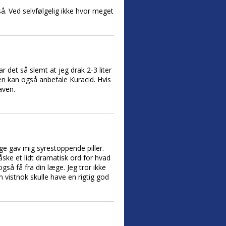
. Ved selvfølgelig ikke hvor meget
r det så slemt at jeg drak 2-3 liter
en kan også anbefale Kuracid. Hvis
aven.
æge gav mig syrestoppende piller.
ske et lidt dramatisk ord for hvad
så få fra din læge. Jeg tror ikke
 vistnok skulle have en rigtig god