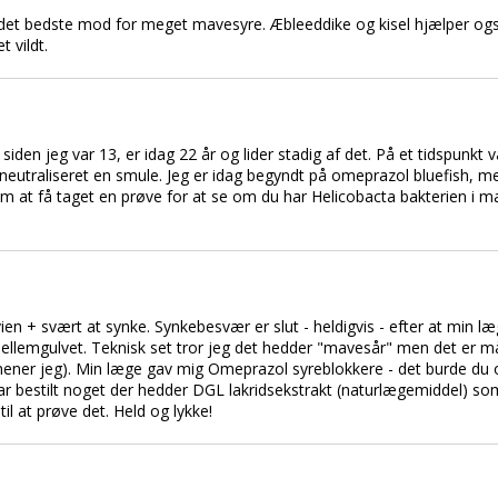
 det bedste mod for meget mavesyre. Æbleeddike og kisel hjælper også
t vildt.
iden jeg var 13, er idag 22 år og lider stadig af det. På et tidspunkt va
eutraliseret en smule. Jeg er idag begyndt på omeprazol bluefish, m
 om at få taget en prøve for at se om du har Helicobacta bakterien i m
en + svært at synke. Synkebesvær er slut - heldigvis - efter at min l
 mellemgulvet. Teknisk set tror jeg det hedder "mavesår" men det er må
ener jeg). Min læge gav mig Omeprazol syreblokkere - det burde du og
 har bestilt noget der hedder DGL lakridsekstrakt (naturlægemiddel) som
til at prøve det. Held og lykke!