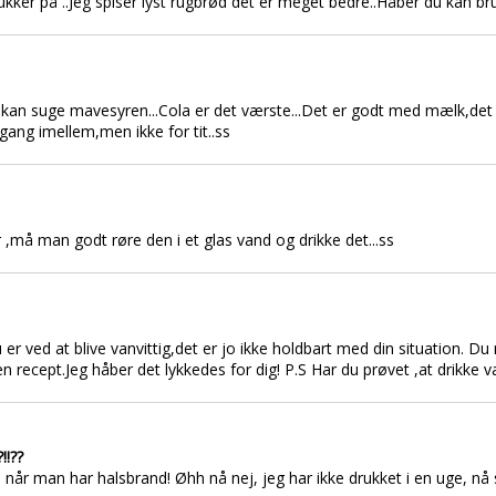
kker på ..Jeg spiser lyst rugbrød det er meget bedre..Håber du kan bru
der kan suge mavesyren...Cola er det værste...Det er godt med mælk,de
ng imellem,men ikke for tit..ss
r ,må man godt røre den i et glas vand og drikke det...ss
er ved at blive vanvittig,det er jo ikke holdbart med din situation. 
n recept.Jeg håber det lykkedes for dig! P.S Har du prøvet ,at drikke 
!!??
når man har halsbrand! Øhh nå nej, jeg har ikke drukket i en uge, nå s