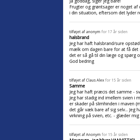
Ja goddag, siger jeg bare!
Frugter og grøntsager er noget af
i din situation, eftersom det lyder re
tilføjet af
anonym
for 17 år siden
halsbrand
Jeg har haft halsbrand/sure opstød s
mælk om dagen bare for at få det n
det er så gå til din læge og spørg
God bedring
tilføjet af
Claus Alex
for 15 år siden
Samme
Jeg har haft præcis det samme - svi
Jeg har stadig ind imellem svien i
er skader på slimhinden i maven (m
det går væk bare af sig selv... Jeg
virkning på svien, etc. - glæder mig 
tilføjet af
Anonym
for 15 år siden