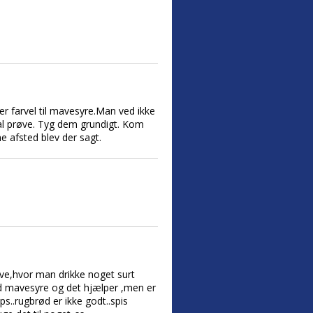
er farvel til mavesyre.Man ved ikke
 skal prøve. Tyg dem grundigt. Kom
 afsted blev der sagt.
røve,hvor man drikke noget surt
d mavesyre og det hjælper ,men er
s..rugbrød er ikke godt..spis