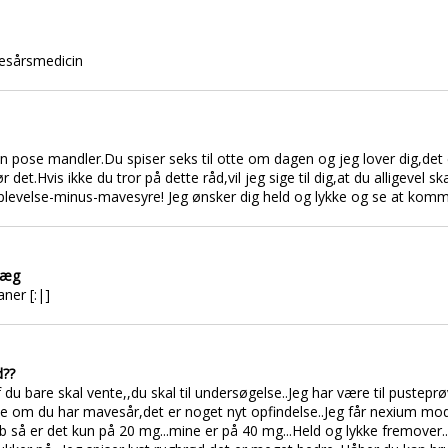
vesårsmedicin
n pose mandler.Du spiser seks til otte om dagen og jeg lover dig,det 
r det.Hvis ikke du tror på dette råd,vil jeg sige til dig,at du alligevel
plevelse-minus-mavesyre! Jeg ønsker dig held og lykke og se at komme
dlæg
ner [:|]
d??
f du bare skal vente,,du skal til undersøgelse..Jeg har være til pustep
e om du har mavesår,det er noget nyt opfindelse..Jeg får nexium mo
så er det kun på 20 mg...mine er på 40 mg...Held og lykke fremover..p