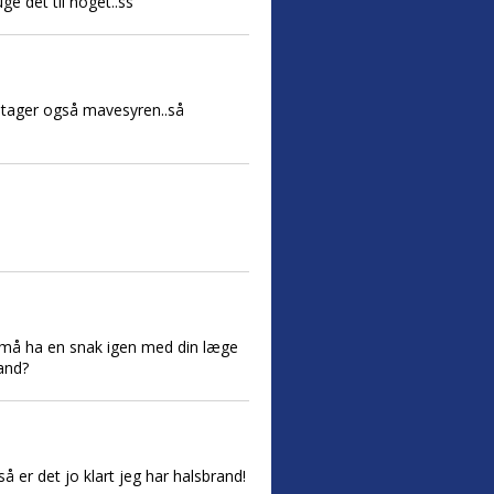
ge det til noget..ss
t tager også mavesyren..så
Du må ha en snak igen med din læge
vand?
å er det jo klart jeg har halsbrand!