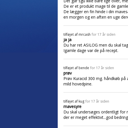
Det går sgu ikke bare lige over, me
De er et produkt mage til de gaml
De lægger en fin hinde i din maves
en morgen og en aften en uge dereft
tilføjet af
mrcash
for 17 år siden
ja ja
Du har ret ASILOG men du skal ta
Igamle dage var de på recept.
tilføjet af
bende
for 17 år siden
prøv
Prøv Kuracid 300 mg. håndkøb på apo
mild hovedpine.
tilføjet af
kug
for 17 år siden
mavesyre
Du skal undersøges ordentligt for
der er meget effektivt...god bedring