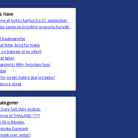
& Have
eje af bolig i Aarhus fra 27. september.
kke samle en brooklyn sovesofa fra Jysk! :
il badeværelse
kal flytte, brug for hjælp
 og trænger til en olfert!
ttet løber
søgning i KBH- hvordan/ hvor
støj
for noget maling skal jeg købe?
nborre plage
kategorier
t bare helt dybt godnat.
g rejse til THAILAND ?????
 fik vi Bibelen.
etniske Danmark
atik over nettet?