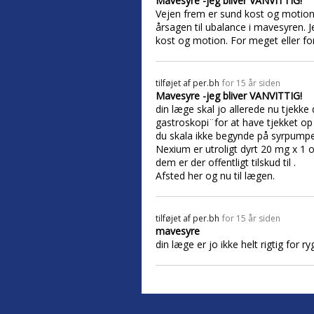
Mavesyre -jeg bliver VANVITTIG!
Vejen frem er sund kost og motion
årsagen til ubalance i mavesyren.
kost og motion. For meget eller for
tilføjet af
per.bh
for 15 år siden
Mavesyre -jeg bliver VANVITTIG!
din læge skal jo allerede nu tjekke
gastroskopi¨for at have tjekket op 
du skala ikke begynde på syrpumpe
Nexium er utroligt dyrt 20 mg x 1
dem er der offentligt tilskud til .
Afsted her og nu til lægen.
tilføjet af
per.bh
for 15 år siden
mavesyre
din læge er jo ikke helt rigtig for 