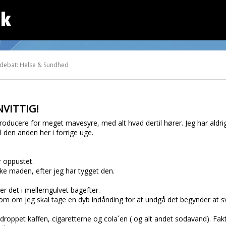
dk
 debat: Helse & Sundhed
NVITTIG!
roducere for meget mavesyre, med alt hvad dertil hører. Jeg har aldri
den anden her i forrige uge.
r oppustet.
ke maden, efter jeg har tygget den.
er det i mellemgulvet bagefter.
 som om jeg skal tage en dyb indånding for at undgå det begynder at sv
r droppet kaffen, cigaretterne og cola´en ( og alt andet sodavand). Fak