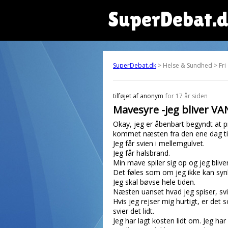
SuperDebat.
SuperDebat.dk
> Helse & Sundhed > Fri
tilføjet af
anonym
for 17 år siden
Mavesyre -jeg bliver VA
Okay, jeg er åbenbart begyndt at p
kommet næsten fra den ene dag til 
Jeg får svien i mellemgulvet.
Jeg får halsbrand.
Min mave spiler sig op og jeg blive
Det føles som om jeg ikke kan syn
Jeg skal bøvse hele tiden.
Næsten uanset hvad jeg spiser, svi
Hvis jeg rejser mig hurtigt, er det
svier det lidt.
Jeg har lagt kosten lidt om. Jeg ha