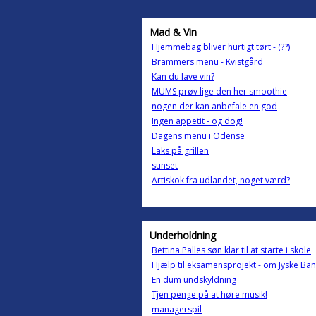
Mad & Vin
Hjemmebag bliver hurtigt tørt - (??)
Brammers menu - Kvistgård
Kan du lave vin?
MUMS prøv lige den her smoothie
nogen der kan anbefale en god
Ingen appetit - og dog!
Dagens menu i Odense
Laks på grillen
sunset
Artiskok fra udlandet, noget værd?
Underholdning
Bettina Palles søn klar til at starte i skole
Hjælp til eksamensprojekt - om Jyske Ba
En dum undskyldning
Tjen penge på at høre musik!
managerspil