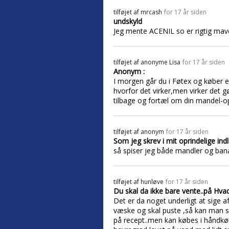
tilføjet af
mrcash
for 17 år siden
undskyld
Jeg mente ACENIL so er rigtig ma
tilføjet af
anonyme Lisa
for 17 år siden
Anonym :
I morgen går du i Føtex og køber e
hvorfor det virker,men virker det gø
tilbage og fortæl om din mandel-o
tilføjet af
anonym
for 17 år siden
Som jeg skrev i mit oprindelige in
så spiser jeg både mandler og bana
tilføjet af
hunløve
for 17 år siden
Du skal da ikke bare vente..på Hva
Det er da noget underligt at sige a
væske og skal puste ,så kan man s
på recept..men kan købes i håndkøb 