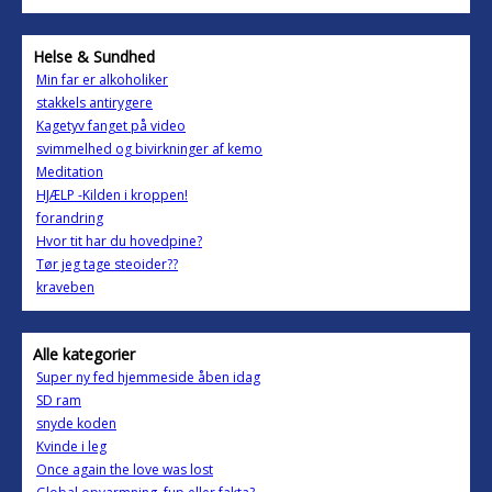
Helse & Sundhed
Min far er alkoholiker
stakkels antirygere
Kagetyv fanget på video
svimmelhed og bivirkninger af kemo
Meditation
HJÆLP -Kilden i kroppen!
forandring
Hvor tit har du hovedpine?
Tør jeg tage steoider??
kraveben
Alle kategorier
Super ny fed hjemmeside åben idag
SD ram
snyde koden
Kvinde i leg
Once again the love was lost