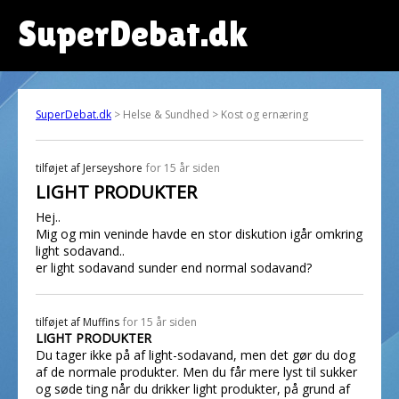
SuperDebat.dk
SuperDebat.dk
> Helse & Sundhed > Kost og ernæring
tilføjet af
Jerseyshore
for 15 år siden
LIGHT PRODUKTER
Hej..
Mig og min veninde havde en stor diskution igår omkring
light sodavand..
er light sodavand sunder end normal sodavand?
tilføjet af
Muffins
for 15 år siden
LIGHT PRODUKTER
Du tager ikke på af light-sodavand, men det gør du dog
af de normale produkter. Men du får mere lyst til sukker
og søde ting når du drikker light produkter, på grund af