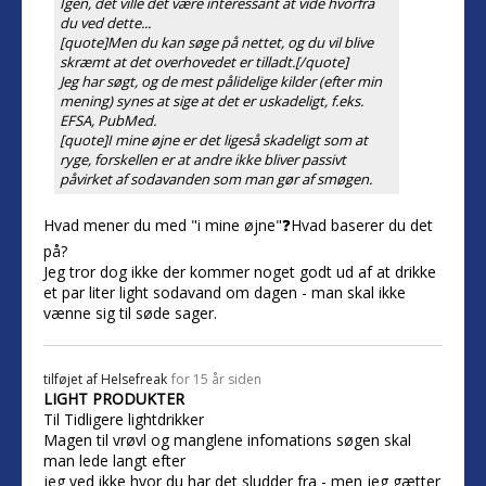
Igen, det ville det være interessant at vide hvorfra
du ved dette...
[quote]Men du kan søge på nettet, og du vil blive
skræmt at det overhovedet er tilladt.[/quote]
Jeg har søgt, og de mest pålidelige kilder (efter min
mening) synes at sige at det er uskadeligt, f.eks.
EFSA, PubMed.
[quote]I mine øjne er det ligeså skadeligt som at
ryge, forskellen er at andre ikke bliver passivt
påvirket af sodavanden som man gør af smøgen.
Hvad mener du med "i mine øjne"❓Hvad baserer du det
på?
Jeg tror dog ikke der kommer noget godt ud af at drikke
et par liter light sodavand om dagen - man skal ikke
vænne sig til søde sager.
tilføjet af
Helsefreak
for 15 år siden
LIGHT PRODUKTER
Til Tidligere lightdrikker
Magen til vrøvl og manglene infomations søgen skal
man lede langt efter
jeg ved ikke hvor du har det sludder fra - men jeg gætter