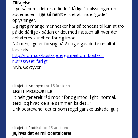
Tilføjelse
Lige så nemt det er at finde "dårlige" oplysninger om
sødemidler -
lige så nemt
er det at finde "gode"
oplysninger.
Og rigtig mange mennesker har så tendens til kun at tro
på de dårlige - sådan er det med næsten alt hvor der
debateres sundhed for og imod.
Nå men, lige et forsøg på Google gav dette resultat -
læs selv :
http://iform.dk/kost/spoergsmaal-om-kost/er-
nutrasweet-farligt
Mvh. Gavtyven
tilføjet af
Anonym
for 15 år siden
LIGHT PRODUKTER
Et helt generelt råd mod "for og imod, light, normal,
zero, og hvad de alle sammen kaldes..."
Drik postevand, det er som regel ganske uskadeligt ;)
tilføjet af
Radikal
for 15 år siden
Ja, hvis det er miljøcertificeret