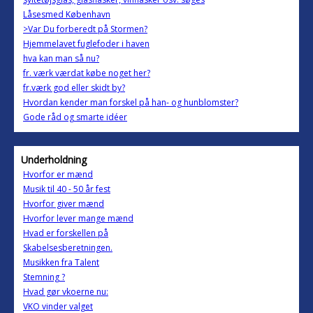
Låsesmed København
>Var Du forberedt på Stormen?
Hjemmelavet fuglefoder i haven
hva kan man så nu?
fr. værk værdat købe noget her?
fr.værk god eller skidt by?
Hvordan kender man forskel på han- og hunblomster?
Gode råd og smarte idéer
Underholdning
Hvorfor er mænd
Musik til 40 - 50 år fest
Hvorfor giver mænd
Hvorfor lever mange mænd
Hvad er forskellen på
Skabelsesberetningen.
Musikken fra Talent
Stemning ?
Hvad gør vkoerne nu:
VKO vinder valget