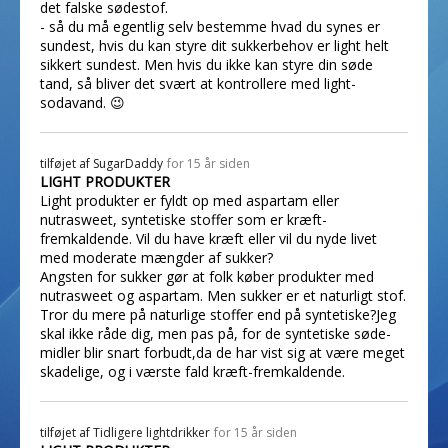
det falske sødestof.
- så du må egentlig selv bestemme hvad du synes er
sundest, hvis du kan styre dit sukkerbehov er light helt
sikkert sundest. Men hvis du ikke kan styre din søde
tand, så bliver det svært at kontrollere med light-
sodavand. 😉
tilføjet af
SugarDaddy
for 15 år siden
LIGHT PRODUKTER
Light produkter er fyldt op med aspartam eller
nutrasweet, syntetiske stoffer som er kræft-
fremkaldende. Vil du have kræft eller vil du nyde livet
med moderate mængder af sukker?
Angsten for sukker gør at folk køber produkter med
nutrasweet og aspartam. Men sukker er et naturligt stof.
Tror du mere på naturlige stoffer end på syntetiske?Jeg
skal ikke råde dig, men pas på, for de syntetiske søde-
midler blir snart forbudt,da de har vist sig at være meget
skadelige, og i værste fald kræft-fremkaldende.
tilføjet af
Tidligere lightdrikker
for 15 år siden