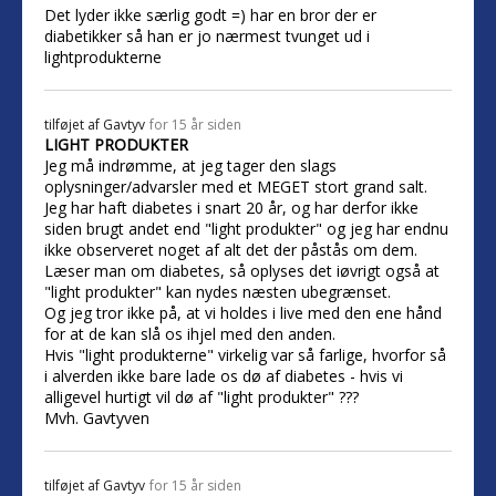
Det lyder ikke særlig godt =) har en bror der er
diabetikker så han er jo nærmest tvunget ud i
lightprodukterne
tilføjet af
Gavtyv
for 15 år siden
LIGHT PRODUKTER
Jeg må indrømme, at jeg tager den slags
oplysninger/advarsler med et MEGET stort grand salt.
Jeg har haft diabetes i snart 20 år, og har derfor ikke
siden brugt andet end "light produkter" og jeg har endnu
ikke observeret noget af alt det der påstås om dem.
Læser man om diabetes, så oplyses det iøvrigt også at
"light produkter" kan nydes næsten ubegrænset.
Og jeg tror ikke på, at vi holdes i live med den ene hånd
for at de kan slå os ihjel med den anden.
Hvis "light produkterne" virkelig var så farlige, hvorfor så
i alverden ikke bare lade os dø af diabetes - hvis vi
alligevel hurtigt vil dø af "light produkter" ???
Mvh. Gavtyven
tilføjet af
Gavtyv
for 15 år siden