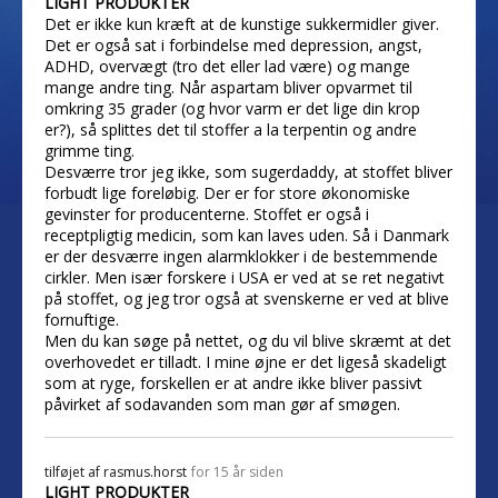
LIGHT PRODUKTER
Det er ikke kun kræft at de kunstige sukkermidler giver.
Det er også sat i forbindelse med depression, angst,
ADHD, overvægt (tro det eller lad være) og mange
mange andre ting. Når aspartam bliver opvarmet til
omkring 35 grader (og hvor varm er det lige din krop
er?), så splittes det til stoffer a la terpentin og andre
grimme ting.
Desværre tror jeg ikke, som sugerdaddy, at stoffet bliver
forbudt lige foreløbig. Der er for store økonomiske
gevinster for producenterne. Stoffet er også i
receptpligtig medicin, som kan laves uden. Så i Danmark
er der desværre ingen alarmklokker i de bestemmende
cirkler. Men især forskere i USA er ved at se ret negativt
på stoffet, og jeg tror også at svenskerne er ved at blive
fornuftige.
Men du kan søge på nettet, og du vil blive skræmt at det
overhovedet er tilladt. I mine øjne er det ligeså skadeligt
som at ryge, forskellen er at andre ikke bliver passivt
påvirket af sodavanden som man gør af smøgen.
tilføjet af
rasmus.horst
for 15 år siden
LIGHT PRODUKTER