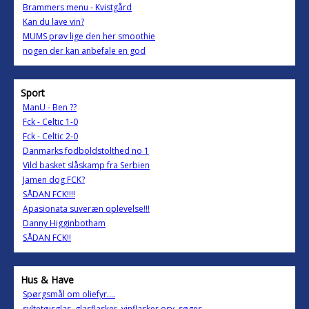
Brammers menu - Kvistgård
Kan du lave vin?
MUMS prøv lige den her smoothie
nogen der kan anbefale en god
Sport
ManU - Ben ??
Fck - Celtic 1-0
Fck - Celtic 2-0
Danmarks fodboldstolthed no 1
Vild basket slåskamp fra Serbien
Jamen dog FCK?
SÅDAN FCK!!!!
Apasionata suveræn oplevelse!!!
Danny Higginbotham
SÅDAN FCK!!
Hus & Have
Spørgsmål om oliefyr....
syltetøjsglas, glasflasker, vinflasker osv. søges