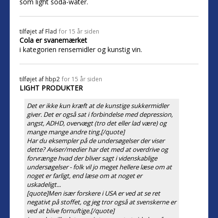
som light soda-water.
tilføjet af
Flad
for 15 år siden
Cola er svanemærket
i kategorien rensemidler og kunstig vin.
tilføjet af
hbp2
for 15 år siden
LIGHT PRODUKTER
Det er ikke kun kræft at de kunstige sukkermidler
giver. Det er også sat i forbindelse med depression,
angst, ADHD, overvægt (tro det eller lad være) og
mange mange andre ting.[/quote]
Har du eksempler på de undersøgelser der viser
dette? Aviser/medier har det med at overdrive og
forvrænge hvad der bliver sagt i videnskablige
undersøgelser - folk vil jo meget hellere læse om at
noget er farligt, end læse om at noget er
uskadeligt...
[quote]Men især forskere i USA er ved at se ret
negativt på stoffet, og jeg tror også at svenskerne er
ved at blive fornuftige.[/quote]