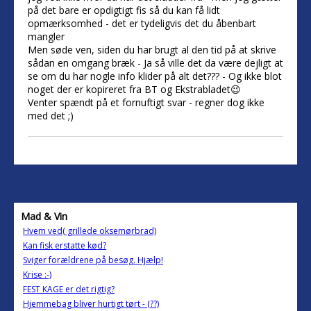
på det bare er opdigtigt fis så du kan få lidt
opmærksomhed - det er tydeligvis det du åbenbart
mangler
Men søde ven, siden du har brugt al den tid på at skrive
sådan en omgang bræk - Ja så ville det da være dejligt at
se om du har nogle info klider på alt det??? - Og ikke blot
noget der er kopireret fra BT og Ekstrabladet😉
Venter spændt på et fornuftigt svar - regner dog ikke
med det ;)
Mad & Vin
Hvem ved( grillede oksemørbrad)
Kan fisk erstatte kød?
Sviger forældrene på besøg. Hjælp!
Krise :-)
FEST KAGE er det rigtig?
Hjemmebag bliver hurtigt tørt - (??)