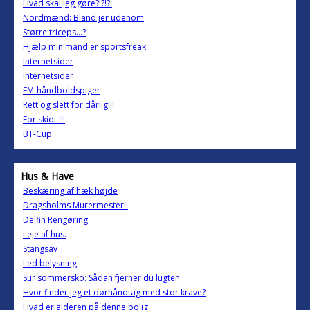
Hvad skal jeg gøre?!?!?!
Nordmænd: Bland jer udenom
Større triceps...?
Hjælp min mand er sportsfreak
Internetsider
Internetsider
EM-håndboldspiger
Rett og slett for dårlig!!!
For skidt !!!
BT-Cup
Hus & Have
Beskæring af hæk højde
Dragsholms Murermester!!
Delfin Rengøring
Leje af hus.
Stangsav
Led belysning
Sur sommersko: Sådan fjerner du lugten
Hvor finder jeg et dørhåndtag med stor krave?
Hvad er alderen på denne bolig