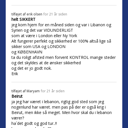
tilføjet af
erik olsen
for 21 år siden
helt SIKKERT
jeg kom hjem for en måned siden og var i Libanon og
Syrien og det var VIDUNDERLIGT
som at være i London eller Ny York
Alt fungerer perfekt og sikkerhed er 100% altså lige så
sikker som USA og LONDON
og KØBENHAVN
ta du roligt afsted men forvent KONTROL mange steder
og det skyldes at de ønsker sikkerhed
og det er jo godt nok.
Erik
tilføjet af
Maryam
for 21 år siden
Beirut
ja jeg har været i lebanon, rigtig god sted som jeg
nogenlund har været. men pas på der er også krig i
Beirut, men ikke så meget. Men hvor skal du i lebanon
værer?
ha´det godt og god tur..!!