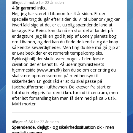
tilføjet af
mobo
for 22 år siden
4 år gammel info..
Hej, jeg har været i Libanon for 4 år siden. Er der
specielle ting du går efter siden du vil til Libanon? Jeg kan
ihvertfald sige at det er et utrolig spændende land at
besøge. Fra Beirut kan du nå en stor del af landet på
endagsture. Jeg fik en god hjælp af Lonely planets bog
om Libanon, og deri kan du finde de kendte og de knap
så kendte seværdigheder. Men ting du ikke må gå glip af
er Baalbeck der er et romersk tempelkompleks,
Byblos(jbail) der skulle være noget af den første
civilation der er kendt til. På udenrigsministeriets
hjemmeside (www.um.dk) kan du se om der er ting du
skal være opmærksomme på med hensyn til
sikkerheden. En godt råd er at du skal passe på
taxichaufførerne i lufthavnen. De kræver fra start en
total urimelig pris for den ti km. tur ind til centrum, men
efter lidt forhandling kan man få dem ned på ca 5 us$..
MVH morten
tilføjet af
JAK
for 22 år siden
Spændende, dejligt - og sikekrhedssituation ok - men
vær lidt varsom