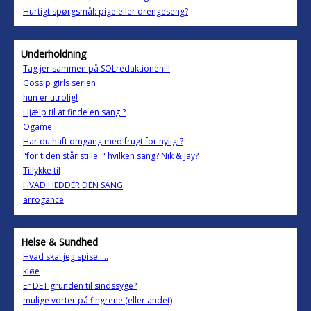
Hurtigt spørgsmål: pige eller drengeseng?
Underholdning
Tag jer sammen på SOLredaktionen!!!
Gossip girls serien
hun er utrolig!
Hjælp til at finde en sang ?
Ogame
Har du haft omgang med frugt for nyligt?
"for tiden står stille.." hvilken sang? Nik & Jay?
Tillykke til
HVAD HEDDER DEN SANG
arrogance
Helse & Sundhed
Hvad skal jeg spise.....
kløe
Er DET grunden til sindssyge?
mulige vorter på fingrene (eller andet)