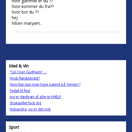
hvor gammel er du ??
hvor kommer du fra??
hvor bor du ??
hej
hilsen maryam..
Mad & Vin
"Sol Over Gudhjem" ..:
Finsk flæskebrød?
Hvordan kan man have patent på 'Jensen'?
Fadøl til fest
Jeg er dødtræt-af allergi-HJÆLP
drukspillet fuck dig
Indvandre, nu er det nok
Sport