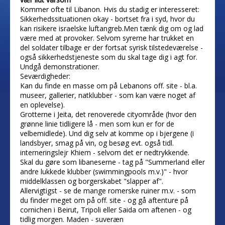
Kommer ofte til Libanon. Hvis du stadig er interesseret:
Sikkerhedssituationen okay - bortset fra i syd, hvor du
kan risikere israelske luftangreb.Men tænk dig om og lad
være med at provoker. Selvom syrerne har trukket en
del soldater tilbage er der fortsat syrisk tilstedeværelse -
også sikkerhedstjeneste som du skal tage dig i agt for.
Undgå demonstrationer.
Seværdigheder:
Kan du finde en masse om på Lebanons off. site - bl.a.
museer, gallerier, natklubber - som kan være noget af
en oplevelse).
Grotterne i Jeita, det renoverede cityområde (hvor den
grønne linie tidligere lå - men som kun er for de
velbemidlede). Und dig selv at komme op i bjergene (i
landsbyer, smag på vin, og besøg evt. også tidl.
interneringslejr Khiem - selvom det er nedtrykkende.
Skal du gøre som libaneserne - tag på "Summerland eller
andre lukkede klubber (swimmingpools m.v.)" - hvor
middelklassen og borgerskabet "slapper af".
Allervigtigst - se de mange romerske ruiner m.v. - som
du finder meget om på off. site - og gå aftenture på
cornichen i Beirut, Tripoli eller Saida om aftenen - og
tidlig morgen. Maden - suveræn