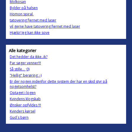
Molkosan
Bylder på halsen
Homon spiral.
tatovering fjernet med laser
vil gerne have tatovering fjernet med laser
Hjælp! Jeg kan ikke sove
Alle kategorier
Det hedder da ikke..ik?
Par søger venner!!!
Så stille... ;0)
"Hellig" berøring :-)
Er der nogen indenfor dette system der har en skid styr på
nogetsomhelst?
Optaget i logen
Kvindens klogskab
Ønsker opfyldes !!!
Kvinders kørsel
Gud´s børn