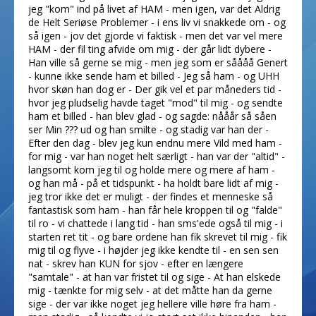
jeg "kom" ind på livet af HAM - men igen, var det Aldrig
de Helt Seriøse Problemer - i ens liv vi snakkede om - og
så igen - jov det gjorde vi faktisk - men det var vel mere
HAM - der fil ting afvide om mig - der går lidt dybere -
Han ville så gerne se mig - men jeg som er såååå Genert
- kunne ikke sende ham et billed - Jeg så ham - og UHH
hvor skøn han dog er - Der gik vel et par måneders tid -
hvor jeg pludselig havde taget "mod" til mig - og sendte
ham et billed - han blev glad - og sagde: nååår så såen
ser Min ??? ud og han smilte - og stadig var han der -
Efter den dag - blev jeg kun endnu mere Vild med ham -
for mig - var han noget helt særligt - han var der "altid" -
langsomt kom jeg til og holde mere og mere af ham -
og han må - på et tidspunkt - ha holdt bare lidt af mig -
jeg tror ikke det er muligt - der findes et menneske så
fantastisk som ham - han får hele kroppen til og "falde"
til ro - vi chattede i lang tid - han sms'ede også til mig - i
starten ret tit - og bare ordene han fik skrevet til mig - fik
mig til og flyve - i højder jeg ikke kendte til - en sen sen
nat - skrev han KUN for sjov - efter en længere
"samtale" - at han var fristet til og sige - At han elskede
mig - tænkte for mig selv - at det måtte han da gerne
sige - der var ikke noget jeg hellere ville høre fra ham -