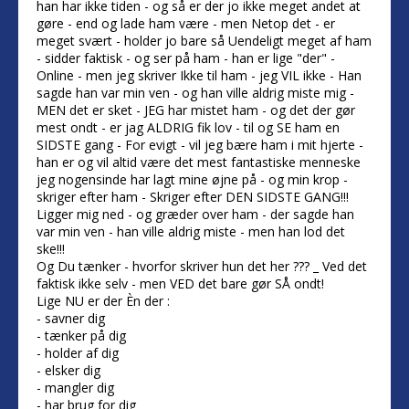
han har ikke tiden - og så er der jo ikke meget andet at
gøre - end og lade ham være - men Netop det - er
meget svært - holder jo bare så Uendeligt meget af ham
- sidder faktisk - og ser på ham - han er lige "der" -
Online - men jeg skriver Ikke til ham - jeg VIL ikke - Han
sagde han var min ven - og han ville aldrig miste mig -
MEN det er sket - JEG har mistet ham - og det der gør
mest ondt - er jag ALDRIG fik lov - til og SE ham en
SIDSTE gang - For evigt - vil jeg bære ham i mit hjerte -
han er og vil altid være det mest fantastiske menneske
jeg nogensinde har lagt mine øjne på - og min krop -
skriger efter ham - Skriger efter DEN SIDSTE GANG!!!
Ligger mig ned - og græder over ham - der sagde han
var min ven - han ville aldrig miste - men han lod det
ske!!!
Og Du tænker - hvorfor skriver hun det her ??? _ Ved det
faktisk ikke selv - men VED det bare gør SÅ ondt!
Lige NU er der Èn der :
- savner dig
- tænker på dig
- holder af dig
- elsker dig
- mangler dig
- har brug for dig