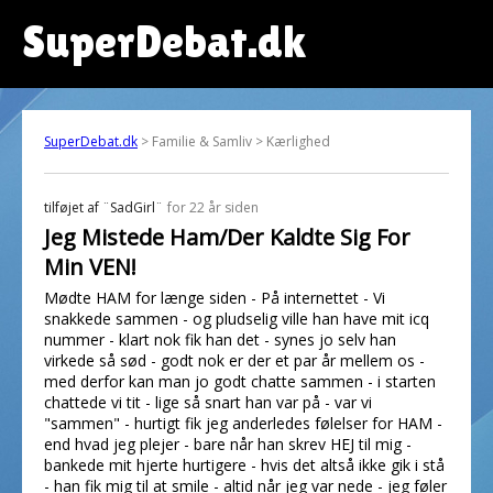
SuperDebat.dk
SuperDebat.dk
> Familie & Samliv > Kærlighed
tilføjet af
¨SadGirl¨
for 22 år siden
Jeg Mistede Ham/Der Kaldte Sig For
Min VEN!
Mødte HAM for længe siden - På internettet - Vi
snakkede sammen - og pludselig ville han have mit icq
nummer - klart nok fik han det - synes jo selv han
virkede så sød - godt nok er der et par år mellem os -
med derfor kan man jo godt chatte sammen - i starten
chattede vi tit - lige så snart han var på - var vi
"sammen" - hurtigt fik jeg anderledes følelser for HAM -
end hvad jeg plejer - bare når han skrev HEJ til mig -
bankede mit hjerte hurtigere - hvis det altså ikke gik i stå
- han fik mig til at smile - altid når jeg var nede - jeg føler