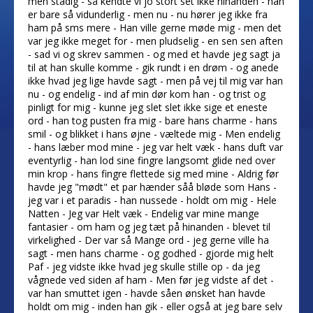
men stadig - så kendte vi jo stort set ikke hinanden - han
er bare så vidunderlig - men nu - nu hører jeg ikke fra
ham på sms mere - Han ville gerne møde mig - men det
var jeg ikke meget for - men pludselig - en sen sen aften
- sad vi og skrev sammen - og med et havde jeg sagt ja
til at han skulle komme - gik rundt i en drøm - og anede
ikke hvad jeg lige havde sagt - men på vej til mig var han
nu - og endelig - ind af min dør kom han - og trist og
pinligt for mig - kunne jeg slet slet ikke sige et eneste
ord - han tog pusten fra mig - bare hans charme - hans
smil - og blikket i hans øjne - væltede mig - Men endelig
- hans læber mod mine - jeg var helt væk - hans duft var
eventyrlig - han lod sine fingre langsomt glide ned over
min krop - hans fingre flettede sig med mine - Aldrig før
havde jeg "mødt" et par hænder såå bløde som Hans -
jeg var i et paradis - han nussede - holdt om mig - Hele
Natten - Jeg var Helt væk - Endelig var mine mange
fantasier - om ham og jeg tæt på hinanden - blevet til
virkelighed - Der var så Mange ord - jeg gerne ville ha
sagt - men hans charme - og godhed - gjorde mig helt
Paf - jeg vidste ikke hvad jeg skulle stille op - da jeg
vågnede ved siden af ham - Men før jeg vidste af det -
var han smuttet igen - havde såen ønsket han havde
holdt om mig - inden han gik - eller også at jeg bare selv