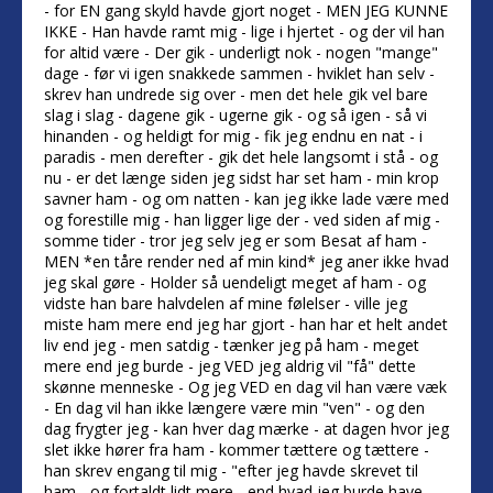
- for EN gang skyld havde gjort noget - MEN JEG KUNNE
IKKE - Han havde ramt mig - lige i hjertet - og der vil han
for altid være - Der gik - underligt nok - nogen "mange"
dage - før vi igen snakkede sammen - hviklet han selv -
skrev han undrede sig over - men det hele gik vel bare
slag i slag - dagene gik - ugerne gik - og så igen - så vi
hinanden - og heldigt for mig - fik jeg endnu en nat - i
paradis - men derefter - gik det hele langsomt i stå - og
nu - er det længe siden jeg sidst har set ham - min krop
savner ham - og om natten - kan jeg ikke lade være med
og forestille mig - han ligger lige der - ved siden af mig -
somme tider - tror jeg selv jeg er som Besat af ham -
MEN *en tåre render ned af min kind* jeg aner ikke hvad
jeg skal gøre - Holder så uendeligt meget af ham - og
vidste han bare halvdelen af mine følelser - ville jeg
miste ham mere end jeg har gjort - han har et helt andet
liv end jeg - men satdig - tænker jeg på ham - meget
mere end jeg burde - jeg VED jeg aldrig vil "få" dette
skønne menneske - Og jeg VED en dag vil han være væk
- En dag vil han ikke længere være min "ven" - og den
dag frygter jeg - kan hver dag mærke - at dagen hvor jeg
slet ikke hører fra ham - kommer tættere og tættere -
han skrev engang til mig - "efter jeg havde skrevet til
ham - og fortaldt lidt mere - end hvad jeg burde have