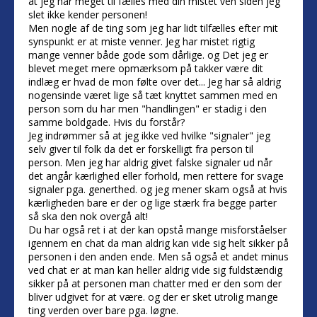
at jeg har meget til fælles med din mistet ven siden jeg
slet ikke kender personen!
Men nogle af de ting som jeg har lidt tilfælles efter mit
synspunkt er at miste venner. Jeg har mistet rigtig
mange venner både gode som dårlige. og Det jeg er
blevet meget mere opmærksom på takker være dit
indlæg er hvad de mon følte over det... Jeg har så aldrig
nogensinde været lige så tæt knyttet sammen med en
person som du har men "handlingen" er stadig i den
samme boldgade. Hvis du forstår?
Jeg indrømmer så at jeg ikke ved hvilke "signaler" jeg
selv giver til folk da det er forskelligt fra person til
person. Men jeg har aldrig givet falske signaler ud når
det angår kærlighed eller forhold, men rettere for svage
signaler pga. generthed. og jeg mener skam også at hvis
kærligheden bare er der og lige stærk fra begge parter
så ska den nok overgå alt!
Du har også ret i at der kan opstå mange misforståelser
igennem en chat da man aldrig kan vide sig helt sikker på
personen i den anden ende. Men så også et andet minus
ved chat er at man kan heller aldrig vide sig fuldstændig
sikker på at personen man chatter med er den som der
bliver udgivet for at være. og der er sket utrolig mange
ting verden over bare pga. løgne.