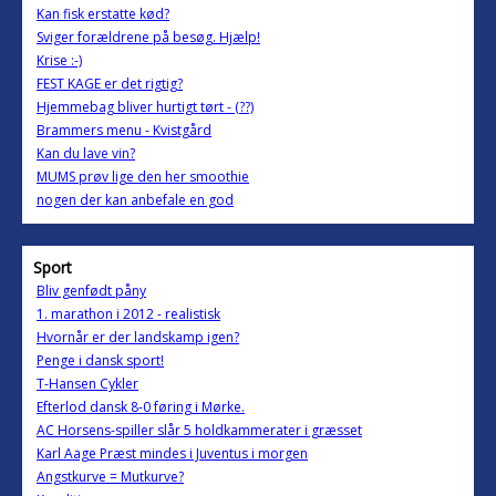
Kan fisk erstatte kød?
Sviger forældrene på besøg. Hjælp!
Krise :-)
FEST KAGE er det rigtig?
Hjemmebag bliver hurtigt tørt - (??)
Brammers menu - Kvistgård
Kan du lave vin?
MUMS prøv lige den her smoothie
nogen der kan anbefale en god
Sport
Bliv genfødt påny
1. marathon i 2012 - realistisk
Hvornår er der landskamp igen?
Penge i dansk sport!
T-Hansen Cykler
Efterlod dansk 8-0 føring i Mørke.
AC Horsens-spiller slår 5 holdkammerater i græsset
Karl Aage Præst mindes i Juventus i morgen
Angstkurve = Mutkurve?