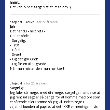
hmm..
Det var jo helt sørgerligt at læse om! :(
tilføjet af
¨SadGirl¨
for 22 år siden
Jah
Det har du - helt ret i -
Det er både
- Sørgeligt
- Trist
- Hårdt
- Svært
- Og det gør Ondt
- Og får en til at græde
Når man mister den man har kær!!!
tilføjet af
:'(
for 22 år siden
sørgeligt!
Jeg føler så meget med din meget sørgelige hændelse at
jeg rent ud sagt er så bange for at komme med ord som
er sårende eller tomme så jeg vil understrege HELE
vejen til bunden af papiret at det IKKE er meningen hvis