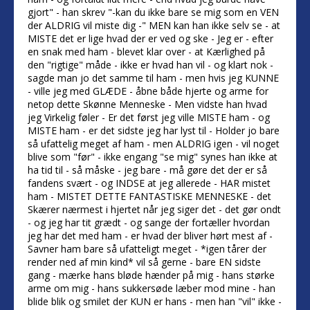
gjort" - han skrev "-kan du ikke bare se mig som en VEN
der ALDRIG vil miste dig -" MEN kan han ikke selv se - at
MISTE det er lige hvad der er ved og ske - Jeg er - efter
en snak med ham - blevet klar over - at Kærlighed på
den "rigtige" måde - ikke er hvad han vil - og klart nok -
sagde man jo det samme til ham - men hvis jeg KUNNE
- ville jeg med GLÆDE - åbne både hjerte og arme for
netop dette Skønne Menneske - Men vidste han hvad
jeg Virkelig føler - Er det først jeg ville MISTE ham - og
MISTE ham - er det sidste jeg har lyst til - Holder jo bare
så ufattelig meget af ham - men ALDRIG igen - vil noget
blive som "før" - ikke engang "se mig" synes han ikke at
ha tid til - så måske - jeg bare - må gøre det der er så
fandens svært - og INDSE at jeg allerede - HAR mistet
ham - MISTET DETTE FANTASTISKE MENNESKE - det
Skærer nærmest i hjertet når jeg siger det - det gør ondt
- og jeg har tit grædt - og sange der fortæller hvordan
jeg har det med ham - er hvad der bliver hørt mest af -
Savner ham bare så ufatteligt meget - *igen tårer der
render ned af min kind* vil så gerne - bare EN sidste
gang - mærke hans bløde hænder på mig - hans størke
arme om mig - hans sukkersøde læber mod mine - han
blide blik og smilet der KUN er hans - men han "vil" ikke -