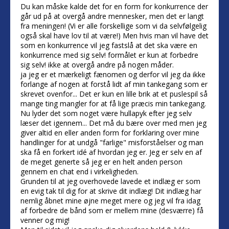
Du kan måske kalde det for en form for konkurrence der
går ud på at overgå andre mennesker, men det er langt
fra meningen! (Vi er alle forskellige som vi da selvfølgelig
også skal have lov til at være!) Men hvis man vil have det
som en konkurrence vil jeg fastslå at det ska være en
konkurrence med sig selv! formålet er kun at forbedre
sig selv! ikke at overgå andre på nogen måder.
ja jeg er et mærkeligt fænomen og derfor vil jeg da ikke
forlange af nogen at forstå lidt af min tankegang som er
skrevet ovenfor... Det er kun en lille brik at et puslespil så
mange ting mangler for at få lige præcis min tankegang.
Nu lyder det som noget være hullapyk efter jeg selv
læser det igennem... Det må du bære over med men jeg
giver altid en eller anden form for forklaring over mine
handlinger for at undgå "farlige" misforståelser og man
ska få en forkert idé af hvordan jeg er. Jeg er selv en af
de meget generte så jeg er en helt anden person
gennem en chat end i virkeligheden.
Grunden til at jeg overhovede lavede et indlæg er som
en evig tak til dig for at skrive dit indlæg! Dit indlæg har
nemlig åbnet mine øjne meget mere og jeg vil fra idag
af forbedre de bånd som er mellem mine (desværre) få
venner og mig!