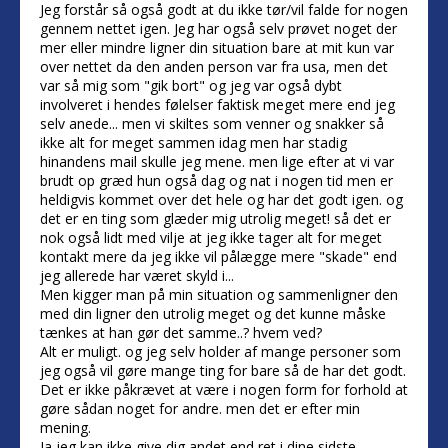
Jeg forstår så også godt at du ikke tør/vil falde for nogen
gennem nettet igen. Jeg har også selv prøvet noget der
mer eller mindre ligner din situation bare at mit kun var
over nettet da den anden person var fra usa, men det
var så mig som "gik bort" og jeg var også dybt
involveret i hendes følelser faktisk meget mere end jeg
selv anede... men vi skiltes som venner og snakker så
ikke alt for meget sammen idag men har stadig
hinandens mail skulle jeg mene. men lige efter at vi var
brudt op græd hun også dag og nat i nogen tid men er
heldigvis kommet over det hele og har det godt igen. og
det er en ting som glæder mig utrolig meget! så det er
nok også lidt med vilje at jeg ikke tager alt for meget
kontakt mere da jeg ikke vil pålægge mere "skade" end
jeg allerede har været skyld i...
Men kigger man på min situation og sammenligner den
med din ligner den utrolig meget og det kunne måske
tænkes at han gør det samme..? hvem ved?
Alt er muligt. og jeg selv holder af mange personer som
jeg også vil gøre mange ting for bare så de har det godt.
Det er ikke påkrævet at være i nogen form for forhold at
gøre sådan noget for andre. men det er efter min
mening.
Ja jeg kan ikke give dig andet end ret i dine sidste