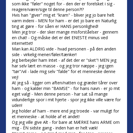
som ikke "føler" noget for - den der er forelsket i sig -
reagere/være/sige til denne person?!?
Hvis han "giver" mig et "kram" - bliver jeg jo bare helt
varm indeni - MEN for ham - er det jo bare en Naturlig
ting at gøre - for såen er HANS personlighed!
Men jeg tror - der sker mange misforståelser - gennem
en chat! - Og måske det er det ENESTE minus ved
internettet!
Man kan ALDRIG vide - hvad personen - på den anden
side - virkelig mener/føler/tænker!
Jeg berbejder ham Intet - af det der er "sket"! MEN jeg
har selv lært en masse - og jeg tror næppe - jeg igen
"tør"/vil - lade mig selv "falde" for et menneske denne
vej!
At jeg så - ligger om aften/natten og græder tårer over
ham - og kalder min "BAMSE" - for hans navn - er jo mit
eget valg! - Men denne person - har sat så mange
vidunderlige spor i mit hjerte - spor jeg ikke ville være for
uden!
Jeg holder af ham - mere end jeg troede - var muligt for
et menneske - at holde af et andet!
Og jeg ville give Alt - for bare at MÆRKE hans ARME om
mig - ÉN sidste gang - inden han er helt væk!