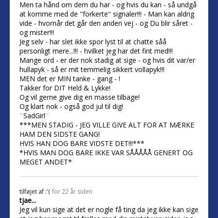
Men ta hånd om dem du har - og hvis du kan - så undgå
at komme med de "forkerte" signaler!!! - Man kan aldrig
vide - hvornår det går den anden vej - og Du blir såret -
og mister!!!
Jeg selv - har slet ikke spor lyst til at chatte såå
personligt mere...!!! - hvilket jeg har det fint med!!!
Mange ord - er der nok stadig at sige - og hvis dit var/er
hullapyk - så er mit temmelig sikkert vollapyk!!!
MEN det er MIN tanke - gang - !
Takker for DIT Held & Lykke!
Og vil gerne give dig en masse tilbage!
Og klart nok - også god jul til dig!
¨SadGirl¨
***MEN STADIG - JEG VILLE GIVE ALT FOR AT MÆRKE
HAM DEN SIDSTE GANG!
HVIS HAN DOG BARE VIDSTE DET!!!***
*HVIS MAN DOG BARE IKKE VAR SÅÅÅÅÅ GENERT OG
MEGET ANDET*
tilføjet af
:'(
for 22 år siden
tjae...
Jeg vil kun sige at det er nogle få ting da jeg ikke kan sige