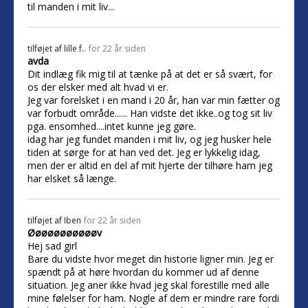
til manden i mit liv...
tilføjet af
lille f..
for 22 år siden
avda
Dit indlæg fik mig til at tænke på at det er så svært, for
os der elsker med alt hvad vi er.
Jeg var forelsket i en mand i 20 år, han var min fætter og
var forbudt område...... Han vidste det ikke..og tog sit liv
pga. ensomhed....intet kunne jeg gøre.
idag har jeg fundet manden i mit liv, og jeg husker hele
tiden at sørge for at han ved det. Jeg er lykkelig idag,
men der er altid en del af mit hjerte der tilhøre ham jeg
har elsket så længe.
tilføjet af
Iben
for 22 år siden
Øøøøøøøøøøøv
Hej sad girl
Bare du vidste hvor meget din historie ligner min. Jeg er
spændt på at høre hvordan du kommer ud af denne
situation. Jeg aner ikke hvad jeg skal forestille med alle
mine følelser for ham. Nogle af dem er mindre rare fordi