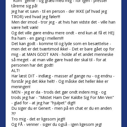
"Kom" gerne - og græd med mig - for Igen - presser
tårerne sig på!
Jeg har et savn - til en person - der IKKE (af hvad jeg
TROR) ved hvad jeg føler!!!
Men der imod - tror jeg - at hvis han vidste det - ville han
være helt væk!
Og det ville gøre endnu mere ondt - end kun at få et HEJ
fra ham - en gang i mellem!!!
Det kan godt - komme til og lyde som en besættelse -
men det er det tværtimod ikke! - Det er bare gået op for
mig - at MAN GODT KAN - holde af et andet menneske
så meget - at man ville gøre hvad der skal til - for at
personen har det godt!
ALT!
Har læst DIT - indlæg - masser af gange nu - og endnu -
forstår jeg det ikke helt! - Og måske det heller ikke er
meningen!
MEN - jeg er da - trods det gør ondt indeni mig - og
trods jeg har - "Mistet Ham Der Kaldte Sig For Min Ven"
- glad for - at jeg har "hjulpet" dig!!!
Du siger du er Genert - men på en chat er du en anden
?!?
Tro mig - det er ligesom jeg!!!
Og FÅ - venner - siger du også - igen ligesom jeg!