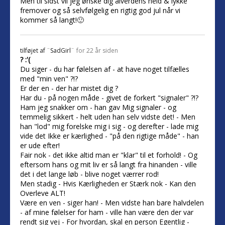
Men til sidst vil jeg ønske dig alverdens held & lykke
fremover og så selvfølgelig en rigtig god jul når vi
kommer så langt!🙂
tilføjet af
¨SadGirl¨
for 22 år siden
? :'(
Du siger - du har følelsen af - at have noget tilfælles
med "min ven" ?!?
Er der en - der har mistet dig ?
Har du - på nogen måde - givet de forkert "signaler" ?!?
Ham jeg snakker om - han gav Mig signaler - og
temmelig sikkert - helt uden han selv vidste det! - Men
han "lod" mig forelske mig i sig - og derefter - lade mig
vide det Ikke er kærlighed - "på den rigtige måde" - han
er ude efter!
Fair nok - det ikke altid man er "klar" til et forhold! - Og
eftersom hans og mit liv er så langt fra hinanden - ville
det i det lange løb - blive noget værrer rod!
Men stadig - Hvis Kærligheden er Stærk nok - Kan den
Overleve ALT!
Være en ven - siger han! - Men vidste han bare halvdelen
- af mine følelser for ham - ville han være den der var
rendt sig vej - For hvordan, skal en person Egentlig -