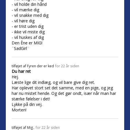
- vil holde din hånd
- vil mærke dig
- vil snakke med dig
- vil høre dig
- er trist uden dig
- ikke vil miste dig
- vil huskes af dig
Den Ène er MIG!
¨SadGirl¨
tilføjet af
Fyren der er ked
for 22 år siden
Du har ret
Hej.
Læste lige dit indlæg, og vil bare give dig ret.
Har oplevet stort set det samme, med en pige, og jeg
har nu mistet hende. Og det gør ondt, især når man har
stærke følelser i det!
Lykke på din vej.
Morten!
tilføjet af
Mig..
for 22 år siden