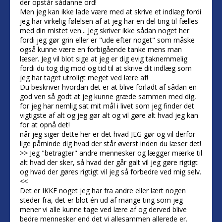
der opstår sådanne ord!
Men jeg kan ikke lade være med at skrive et indlæg fordi
jeg har virkelig følelsen af at jeg har en del ting til fælles
med din mistet ven... Jeg skriver ikke sådan noget her
fordi jeg gør grin eller er "ude efter noget" som måske
også kunne være en forbigående tanke mens man
læser. Jeg vil blot sige at jeg er dig evig taknemmelig
fordi du tog dig mod og tid til at skrive dit indlæg som
jeg har taget utroligt meget ved lære af!
Du beskriver hvordan det er at blive forladt af sådan en
god ven så godt at jeg kunne græde sammen med dig,
for jeg har nemlig sat mit mål i livet som jeg finder det
vigtigste af alt og jeg gør alt og vil gøre alt hvad jeg kan
for at opnå det!
når jeg siger dette her er det hvad JEG gør og vil derfor
lige påminde dig hvad der står øverst inden du læser det!
>> Jeg "betragter" andre mennesker og lægger mærke til
alt hvad der sker, så hvad der går galt vil jeg gøre rigtigt
og hvad der gøres rigtigt vil jeg så forbedre ved mig selv.
<<
Det er IKKE noget jeg har fra andre eller lært nogen
steder fra, det er blot én ud af mange ting som jeg
mener vi alle kunne tage ved lære af og derved blive
bedre mennesker end det vi allesammen allerede er.