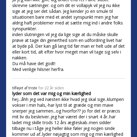
skrevne sætninger. og om dit er vollapyk vil jeg nu ikke
sige at jeg ser det sådan. Jeg kender jo en smule til
situationen bare med et andet synspunkt men jeg har
aldrig haft problemer med at sætte mig ind i andre folks
synspunkter.
inden slutningen vil jeg da lige sige at du måske skulle
prøve at tage din generthed som en udfordring livet har
at byde på. Der kan gå lang tid før man er helt ude af det
eller kort tid, alt efter hvor meget man vil tage sig selv i
nakken.
Du må have det godt!
Med venlige hilsner herfra.
tilføjet af
triste
for 22 år siden
lyder som det var mig og min kærlighed
hej...åhh jeg ved næsten ikke hvad jeg skal sige..klumpen
vokser i min hals,-har lyst til at græde og min mave
snerper jeg sammen...og hvorfor?? jo for det er præcis
mit liv du beskriver..jeg har været der i snart 4 år..har
ladet mig skille trods 12 års ægteskab..men sidder
tilbage nu i tåge jeg heller ikke føler jeg nogen sinde
kommer ud af..lyder nøjagtig som mig og min kærlighed