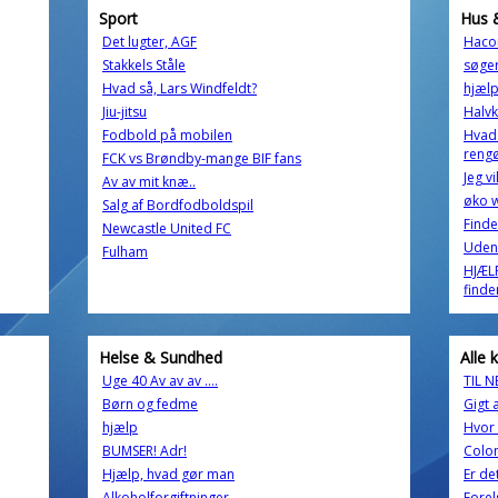
Sport
Hus 
Det lugter, AGF
Hacon
Stakkels Ståle
søger
Hvad så, Lars Windfeldt?
hjælp
Jiu-jitsu
Halvk
Fodbold på mobilen
Hvad 
rengø
FCK vs Brøndby-mange BIF fans
Jeg vi
Av av mit knæ..
øko 
Salg af Bordfodboldspil
Finde
Newcastle United FC
Udend
Fulham
HJÆLP
finde
Helse & Sundhed
Alle 
Uge 40 Av av av ....
TIL 
Børn og fedme
Gigt 
hjælp
Hvor l
BUMSER! Adr!
Colo
Hjælp, hvad gør man
Er det
Alkoholforgiftninger
Forels