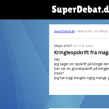
SuperDebat.
SuperDebat.dk
> Mad & Vin > Fri debat:
tilføjet af
KVT
for 17 år siden
Kringleopskrift fra ma
Hej
Jeg søger en opskrift på kringle d
Der var en grundopskrift på kringle
mere?
Jeg har bagt kringlen rigtig mange g