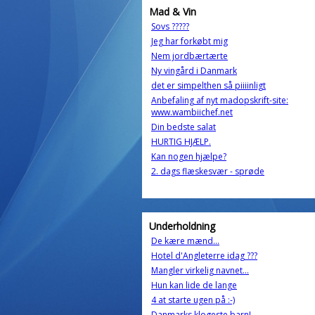
Mad & Vin
Sovs ?????
Jeg har forkøbt mig
Nem jordbærtærte
Ny vingård i Danmark
det er simpelthen så piiiinligt
Anbefaling af nyt madopskrift-site:
www.wambiichef.net
Din bedste salat
HURTIG HJÆLP.
Kan nogen hjælpe?
2. dags flæskesvær - sprøde
Underholdning
De kære mænd...
Hotel d'Angleterre idag ???
Mangler virkelig navnet...
Hun kan lide de lange
4 at starte ugen på :-)
Danmarks klogeste barn!