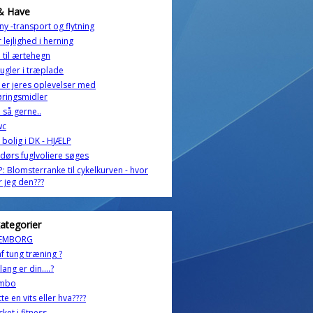
& Have
y -transport og flytning
 lejlighed i herning
 til ærtehegn
ugler i træplade
er jeres oplevelser med
ringsmidler
l så gerne..
wc
 bolig i DK - HJÆLP
ørs fuglvoliere søges
: Blomsterranke til cykelkurven - hvor
r jeg den???
kategorier
NEMBORG
af tung træning ?
ang er din....?
mbo
te en vits eller hva????
ket i fitness