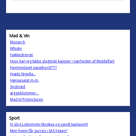
Mad & Vin
Monarch
Whisky
Hakkedrenge
Hvor kan jeg købe slagtede kaniner i nærheden af Middelfart
hjemmelavet pøsebord????
Hjælp Nigella...
Hønsesalat m.m.
Snobrød
æggeblommer...
Mad til Picknicturen
Sport
Vi slog Lokomotiv Moskva og vandt kampen!!!
Men hvem får succes i SAS ligaen?