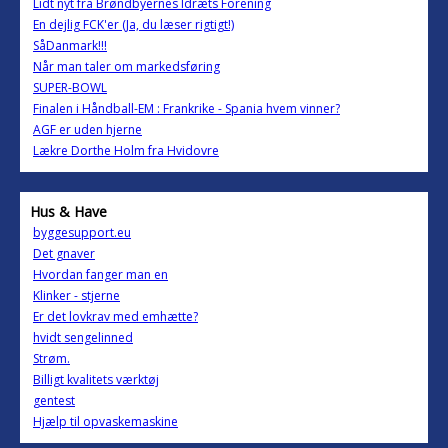
Lidt nyt fra Brøndbyernes Idræts Forening
En dejlig FCK'er (Ja, du læser rigtigt!)
SåDanmark!!!
Når man taler om markedsføring
SUPER-BOWL
Finalen i Håndball-EM : Frankrike - Spania hvem vinner?
AGF er uden hjerne
Lækre Dorthe Holm fra Hvidovre
Hus & Have
byggesupport.eu
Det gnaver
Hvordan fanger man en
Klinker - stjerne
Er det lovkrav med emhætte?
hvidt sengelinned
Strøm.
Billigt kvalitets værktøj
gentest
Hjælp til opvaskemaskine