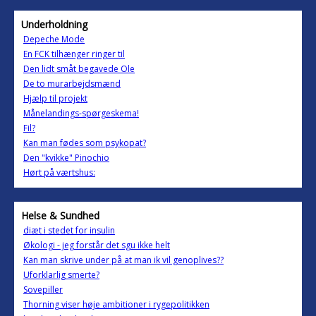
Underholdning
Depeche Mode
En FCK tilhænger ringer til
Den lidt småt begavede Ole
De to murarbejdsmænd
Hjælp til projekt
Månelandings-spørgeskema!
Fil?
Kan man fødes som psykopat?
Den "kvikke" Pinochio
Hørt på værtshus:
Helse & Sundhed
diæt i stedet for insulin
Økologi - jeg forstår det sgu ikke helt
Kan man skrive under på at man ik vil genoplives??
Uforklarlig smerte?
Sovepiller
Thorning viser høje ambitioner i rygepolitikken