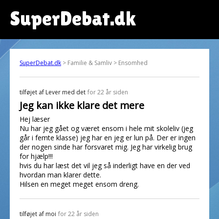
SuperDebat.dk
SuperDebat.dk
> Familie & Samliv > Ensomhed
tilføjet af
Lever med det
for 22 år siden
Jeg kan ikke klare det mere
Hej læser
Nu har jeg gået og været ensom i hele mit skoleliv (jeg
går i femte klasse) jeg har en jeg er lun på. Der er ingen
der nogen sinde har forsvaret mig. Jeg har virkelig brug
for hjælp!!!
hvis du har læst det vil jeg så inderligt have en der ved
hvordan man klarer dette.
Hilsen en meget meget ensom dreng.
tilføjet af
moi
for 22 år siden