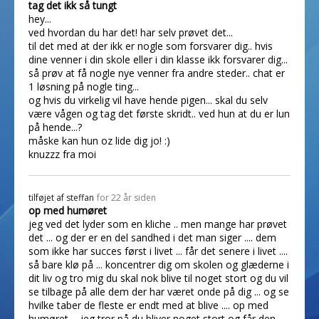
tag det ikk så tungt
hey...
ved hvordan du har det! har selv prøvet det...
til det med at der ikk er nogle som forsvarer dig.. hvis
dine venner i din skole eller i din klasse ikk forsvarer dig...
så prøv at få nogle nye venner fra andre steder.. chat er
1 løsning på nogle ting...
og hvis du virkelig vil have hende pigen... skal du selv
være vågen og tag det første skridt.. ved hun at du er lun
på hende...?
måske kan hun oz lide dig jo! :)
knuzzz fra moi
tilføjet af
steffan
for 22 år siden
op med humøret
jeg ved det lyder som en kliche .. men mange har prøvet
det ... og der er en del sandhed i det man siger .... dem
som ikke har succes først i livet ... får det senere i livet ....
så bare klø på ... koncentrer dig om skolen og glæderne i
dit liv og tro mig du skal nok blive til noget stort og du vil
se tilbage på alle dem der har været onde på dig ... og se
hvilke taber de fleste er endt med at blive .... op med
humøret ... jeg tror på du bliver noget stort og får den