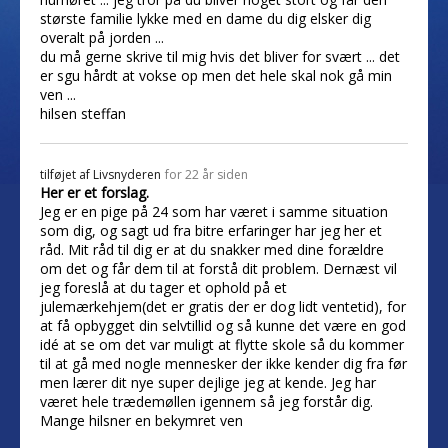
største familie lykke med en dame du dig elsker dig
overalt på jorden ...
du må gerne skrive til mig hvis det bliver for svært ... det
er sgu hårdt at vokse op men det hele skal nok gå min
ven ...
hilsen steffan
tilføjet af
Livsnyderen
for 22 år siden
Her er et forslag.
Jeg er en pige på 24 som har været i samme situation
som dig, og sagt ud fra bitre erfaringer har jeg her et
råd. Mit råd til dig er at du snakker med dine forældre
om det og får dem til at forstå dit problem. Dernæst vil
jeg foreslå at du tager et ophold på et
julemærkehjem(det er gratis der er dog lidt ventetid), for
at få opbygget din selvtillid og så kunne det være en god
idé at se om det var muligt at flytte skole så du kommer
til at gå med nogle mennesker der ikke kender dig fra før
men lærer dit nye super dejlige jeg at kende. Jeg har
været hele trædemøllen igennem så jeg forstår dig.
Mange hilsner en bekymret ven