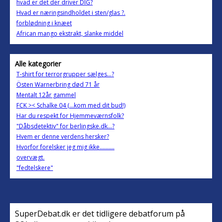
hvad er det der driver DIG?
Hvad er næringsindholdet i sten/glas ?.
forblødning i knæet
African mango ekstrakt, slanke middel
Alle kategorier
T-shirt for terrorgrupper sælges...?
Östen Warnerbring død 71 år
Mentalt 12år gammel
FCK >< Schalke 04 (...kom med dit bud!)
Har du respekt for Hjemmeværnsfolk?
"Dåbsdetektiv" for berlingske.dk...?
Hvem er denne verdens hersker?
Hvorfor forelsker jeg mig ikke..........
overvægt.
"fedtelskere"
SuperDebat.dk er det tidligere debatforum på