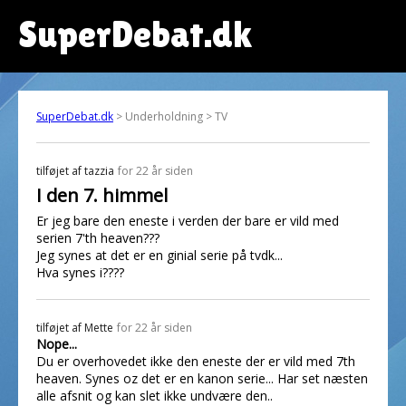
SuperDebat.dk
SuperDebat.dk
> Underholdning > TV
tilføjet af
tazzia
for 22 år siden
I den 7. himmel
Er jeg bare den eneste i verden der bare er vild med
serien 7'th heaven???
Jeg synes at det er en ginial serie på tvdk...
Hva synes i????
tilføjet af
Mette
for 22 år siden
Nope...
Du er overhovedet ikke den eneste der er vild med 7th
heaven. Synes oz det er en kanon serie... Har set næsten
alle afsnit og kan slet ikke undvære den..