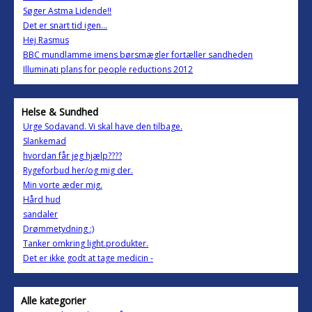
Søger Astma Lidende!!
Det er snart tid igen...
Hej Rasmus
BBC mundlamme imens børsmægler fortæller sandheden
Illuminati plans for people reductions 2012
Helse & Sundhed
Urge Sodavand. Vi skal have den tilbage.
Slankemad
hvordan får jeg hjælp????
Rygeforbud her/og mig der.
Min vorte æder mig.
Hård hud
sandaler
Drømmetydning :)
Tanker omkring light.produkter.
Det er ikke godt at tage medicin -
Alle kategorier