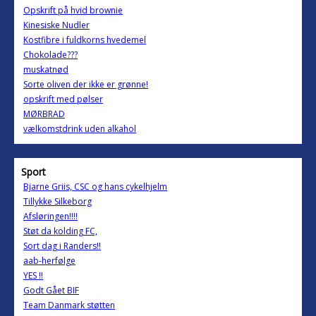
Opskrift på hvid brownie
Kinesiske Nudler
Kostfibre i fuldkorns hvedemel
Chokolade???
muskatnød
Sorte oliven der ikke er grønne!
opskrift med pølser
MØRBRAD
vælkomstdrink uden alkahol
Sport
Bjarne Griis, CSC og hans cykelhjelm
Tillykke Silkeborg
Afsløringen!!!!
Støt da kolding FC,
Sort dag i Randers!!
aab-herfølge
YES !!
Godt Gået BIF
Team Danmark støtten