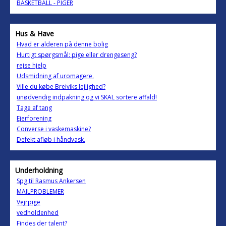
BASKETBALL - PIGER
Hus & Have
Hvad er alderen på denne bolig
Hurtigt spørgsmål: pige eller drengeseng?
rejse hjelp
Udsmidning af uromagere.
Ville du købe Breiviks lejlighed?
unødvendig indpakning og vi SKAL sortere affald!
Tage af tang
Ejerforening
Converse i vaskemaskine?
Defekt afløb i håndvask.
Underholdning
Spg til Rasmus Ankersen
MAILPROBLEMER
Vejrpige
vedholdenhed
Findes der talent?