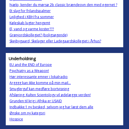
hjælp, kender du mørsø 2b classic brændeovn den med egernet ?
Et slag for frilandspalmer
Lejlighed i KBH fra sommer
Køleskab lugter hengemt
El, vand og varme koster???
Grønjordskollegiet? (boligsøgende)
Skejbygaard, Skelager eller Ladegaardskollegiet i Århus?
Underholdning
EU and the END of Europe
Psychiatry as a Weapon!
Hør interessante emner i lokalradio
Argggg kan ikke komme på min mail...
Smuglerguf kan medføre bortvisning
Afsløring: Kulten Scientology vil ødelægge verden!
Grunden til krig i Afrika er USAID
Indbakke:1 ny besked, selvom jeg har læst dem alle
Ønske om ny kategori
Hospice