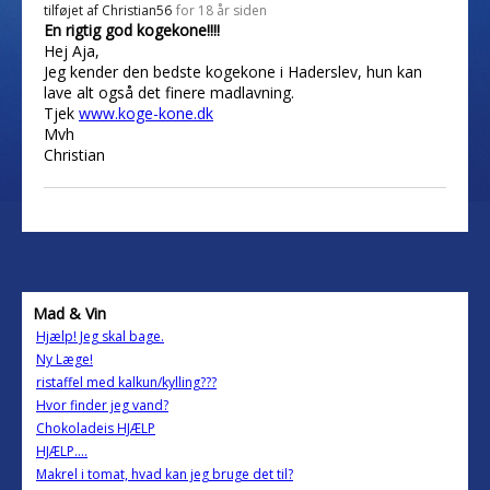
tilføjet af
Christian56
for 18 år siden
En rigtig god kogekone!!!!
Hej Aja,
Jeg kender den bedste kogekone i Haderslev, hun kan
lave alt også det finere madlavning.
Tjek
www.koge-kone.dk
Mvh
Christian
Mad & Vin
Hjælp! Jeg skal bage.
Ny Læge!
ristaffel med kalkun/kylling???
Hvor finder jeg vand?
Chokoladeis HJÆLP
HJÆLP....
Makrel i tomat, hvad kan jeg bruge det til?