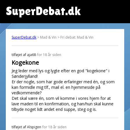
SuperDebat.dk
SuperDebat.dk
> Mad & Vin > Fri debat: Mad & Vin
tilføjet af
aja68
for 18 år siden
Kogekone
Jeg leder med lys og lygte efter en god "kogekone" i
Sønderjylland!
Er der nogle, som har gode erfaringer med én, og som
kan formidle mig tlf., mail el. en hjemmeside på
vedkommende?
Det skal være én, som vil komme i vores hjem for at
lave maden til en konfirmation, og han/hun skal kunne
tilbyde noget lidt andet end suppe, steg og is.
tilføjet af
Alspigen
for 18 år siden