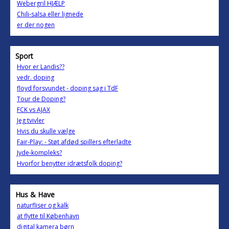
Webergril HJÆLP
Chili-salsa eller lignede
er der nogen
Sport
Hvor er Landis??
vedr. doping
floyd forsvundet - doping sag i TdF
Tour de Doping?
FCK vs AJAX
Jeg tvivler
Hvis du skulle vælge
Fair-Play: - Støt afdød spillers efterladte
Jyde-kompleks?
Hvorfor benytter idrætsfolk doping?
Hus & Have
naturfliser og kalk
at flytte til København
digital kamera børn