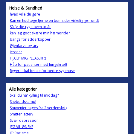
Helse & Sundhed
hvad ville du gøre
Kan en hudlæge fjerne en bums der virkelig gør ondt
Så fyldte rygeloven to år
kan jeg godt skære min hæmoride?
bange for edderkopper
Øjenfarve og arv
Jessner
HJÆLP MIG PLEASE!!! :(
Håb for patienter med lungekræft
Rygere skal betale for bedre sygehuse
Alle kategorier
Skal du ha' kylling til middag?
Sneboldskamp!
Souvenier søges fra 2 verdenskrig
Smitter latter?
Svær depression
JEG VIL ØNSKE
IT: Racisme