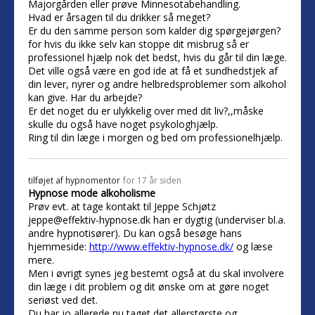
Majorgården eller prøve Minnesotabehandling.
Hvad er årsagen til du drikker så meget?
Er du den samme person som kalder dig spørgejørgen?
for hvis du ikke selv kan stoppe dit misbrug så er
professionel hjælp nok det bedst, hvis du går til din læge.
Det ville også være en god ide at få et sundhedstjek af
din lever, nyrer og andre helbredsproblemer som alkohol
kan give. Har du arbejde?
Er det noget du er ulykkelig over med dit liv?,,måske
skulle du også have noget psykologhjælp.
Ring til din læge i morgen og bed om professionelhjælp.
tilføjet af
hypnomentor
for 17 år siden
Hypnose mode alkoholisme
Prøv evt. at tage kontakt til Jeppe Schjøtz
jeppe@effektiv-hypnose.dk han er dygtig (underviser bl.a.
andre hypnotisører). Du kan også besøge hans
hjemmeside:
http://www.effektiv-hypnose.dk/
og læse
mere.
Men i øvrigt synes jeg bestemt også at du skal involvere
din læge i dit problem og dit ønske om at gøre noget
seriøst ved det.
Du har jo allerede nu taget det allerstørste og