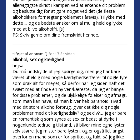
allervigtigste skridt i kampen ved at erkende dit problem
og beslutte dig for at gøre noget ved det (de fleste
alkoholikere fornægter problemet i årevis). Tillykke med
dette ... og de bedste ønsker om al mulig held og lykke
med at blive alkoholfri. [s]
PS: Skriv gerne om dine fremskridt herinde.
tilføjet af
anonym Q
for 17 år siden
alkohol, sex og kærlighed
hejsa
Du må undskylde at jeg spørge dig, men jeg har bare
været uheldig med nogle kærlighedserfærer til nogle fyre
som drak alt for meget, så derfor har jeg siden haft det
svært med at finde en ny ven/kæreste, da jeg er bange
for disse problemer, og de ulykkelige følelser og afmagt,
som man kan have, så man bliver helt paranoid. Hvad
med dit store alkoholforbrug, giver det ikke dig nogle
problemer med dit kærlighedsliv? og sexliv?,,,,jeg er bare
en romantisk q som synes at sex er bedst at dyrke i
nogenlunde ædruelig tilstand, så bliver mine egne lyster
selv større. Jeg mister bare lysten, og er også lidt angst
overfor en mand som er for sprittet og fuld, så jeg ikke