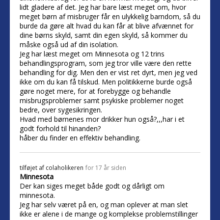
lidt gladere af det. Jeg har bare læst meget om, hvor
meget børn af misbruger får en ulykkelig barndom, så du
burde da gøre alt hvad du kan får at blive afvænnet for
dine børns skyld, samt din egen skyld, så kommer du
måske også ud af din isolation.
Jeg har læst meget om Minnesota og 12 trins
behandlingsprogram, som jeg tror ville være den rette
behandling for dig. Men den er vist ret dyrt, men jeg ved
ikke om du kan få tilskud. Men politikkerne burde også
gøre noget mere, for at forebygge og behandle
misbrugsproblemer samt psykiske problemer noget
bedre, over sygesikringen.
Hvad med børnenes mor drikker hun også?,,,har i et
godt forhold til hinanden?
håber du finder en effektiv behandling.
tilføjet af
colaholikeren
for 17 år siden
Minnesota
Der kan siges meget både godt og dårligt om
minnesota.
Jeg har selv været på en, og man oplever at man slet
ikke er alene i de mange og komplekse problemstillinger