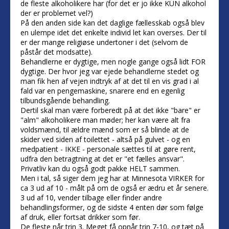
de fleste alkoholikere har (for det er jo ikke KUN alkohol
der er problemet vel?)
På den anden side kan det daglige fællesskab også blev
en ulempe idet det enkelte individ let kan overses. Der til
er der mange religiøse undertoner i det (selvom de
påstår det modsatte).
Behandlerne er dygtige, men nogle gange også lidt FOR
dygtige. Der hvor jeg var ejede behandlerne stedet og
man fik hen af vejen indtryk af at det til en vis grad i al
fald var en pengemaskine, snarere end en egenlig
tilbundsgående behandling.
Dertil skal man være forberedt på at det ikke "bare" er
"alm" alkoholikere man møder; her kan være alt fra
voldsmænd, til ældre mænd som er så blinde at de
skider ved siden af toilettet - altså på gulvet - og en
medpatient - IKKE - personale sættes til at gøre rent,
udfra den betragtning at det er "et fælles ansvar".
Privatliv kan du også godt pakke HELT sammen.
Men i tal, så siger dem jeg har at Minnesota VIRKER for
ca 3 ud af 10 - målt på om de også er ædru et år senere.
3 ud af 10, vender tilbage eller finder andre
behandlingsformer, og de sidste 4 enten dør som følge
af druk, eller fortsat drikker som før.
De fleste når trin 3. Meget få opnår trin 7-10, og tæt på