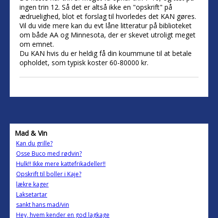
ingen trin 12. Så det er altså ikke en "opskrift" på
ædruelighed, blot et forslag til hvorledes det KAN gøres.
Vil du vide mere kan du evt låne litteratur på biblioteket
om både AA og Minnesota, der er skevet utroligt meget
om emnet.
Du KAN hvis du er heldig få din koummune til at betale
opholdet, som typisk koster 60-80000 kr.
Mad & Vin
Kan du grille?
Osse Buco med rødvin?
Hulk!! Ikke mere kattefrikadeller!!
Opskrift til boller i Kaje?
lækre kager
Laksetartar
sankt hans mad/vin
Hey, hvem kender en god lagkage