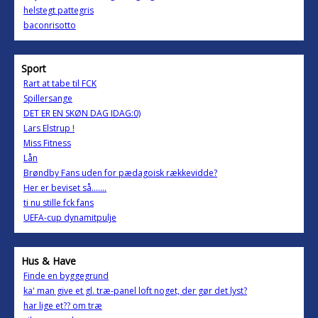
helstegt pattegris
baconrisotto
Sport
Rart at tabe til FCK
Spillersange
DET ER EN SKØN DAG IDAG:0)
Lars Elstrup !
Miss Fitness
Lån
Brøndby Fans uden for pædagoisk rækkevidde?
Her er beviset så.......
ti nu stille fck fans
UEFA-cup dynamitpulje
Hus & Have
Finde en byggegrund
ka' man give et gl. træ-panel loft noget, der gør det lyst?
har lige et?? om træ