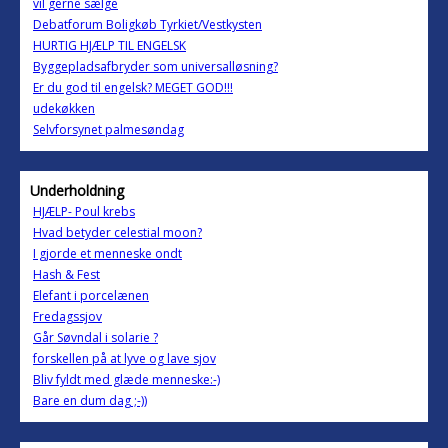
vil gerne sælge
Debatforum Boligkøb Tyrkiet/Vestkysten
HURTIG HJÆLP TIL ENGELSK
Byggepladsafbryder som universalløsning?
Er du god til engelsk? MEGET GOD!!!
udekøkken
Selvforsynet palmesøndag
Underholdning
HJÆLP- Poul krebs
Hvad betyder celestial moon?
I gjorde et menneske ondt
Hash & Fest
Elefant i porcelænen
Fredagssjov
Går Søvndal i solarie ?
forskellen på at lyve og lave sjov
Bliv fyldt med glæde menneske:-)
Bare en dum dag ;-))