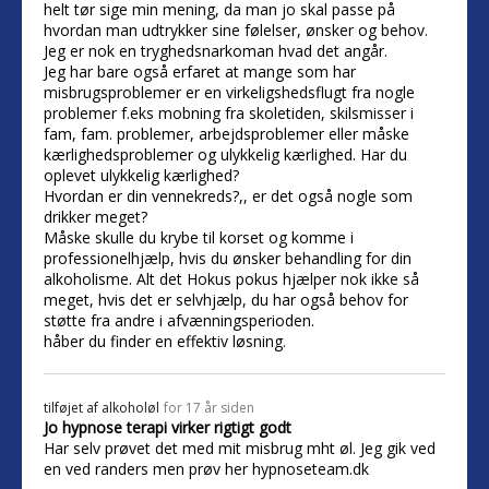
helt tør sige min mening, da man jo skal passe på
hvordan man udtrykker sine følelser, ønsker og behov.
Jeg er nok en tryghedsnarkoman hvad det angår.
Jeg har bare også erfaret at mange som har
misbrugsproblemer er en virkeligshedsflugt fra nogle
problemer f.eks mobning fra skoletiden, skilsmisser i
fam, fam. problemer, arbejdsproblemer eller måske
kærlighedsproblemer og ulykkelig kærlighed. Har du
oplevet ulykkelig kærlighed?
Hvordan er din vennekreds?,, er det også nogle som
drikker meget?
Måske skulle du krybe til korset og komme i
professionelhjælp, hvis du ønsker behandling for din
alkoholisme. Alt det Hokus pokus hjælper nok ikke så
meget, hvis det er selvhjælp, du har også behov for
støtte fra andre i afvænningsperioden.
håber du finder en effektiv løsning.
tilføjet af
alkoholøl
for 17 år siden
Jo hypnose terapi virker rigtigt godt
Har selv prøvet det med mit misbrug mht øl. Jeg gik ved
en ved randers men prøv her hypnoseteam.dk