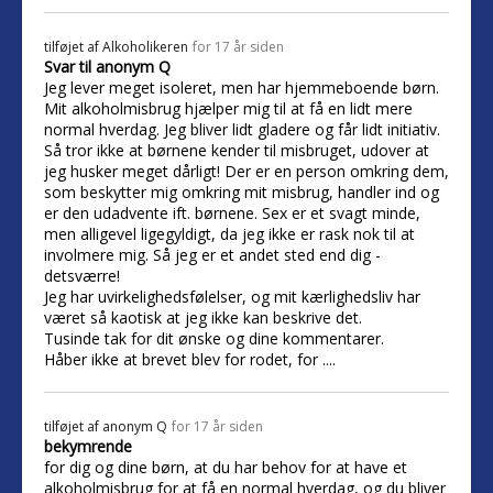
tilføjet af
Alkoholikeren
for 17 år siden
Svar til anonym Q
Jeg lever meget isoleret, men har hjemmeboende børn.
Mit alkoholmisbrug hjælper mig til at få en lidt mere
normal hverdag. Jeg bliver lidt gladere og får lidt initiativ.
Så tror ikke at børnene kender til misbruget, udover at
jeg husker meget dårligt! Der er en person omkring dem,
som beskytter mig omkring mit misbrug, handler ind og
er den udadvente ift. børnene. Sex er et svagt minde,
men alligevel ligegyldigt, da jeg ikke er rask nok til at
involmere mig. Så jeg er et andet sted end dig -
detsværre!
Jeg har uvirkelighedsfølelser, og mit kærlighedsliv har
været så kaotisk at jeg ikke kan beskrive det.
Tusinde tak for dit ønske og dine kommentarer.
Håber ikke at brevet blev for rodet, for ....
tilføjet af
anonym Q
for 17 år siden
bekymrende
for dig og dine børn, at du har behov for at have et
alkoholmisbrug for at få en normal hverdag, og du bliver