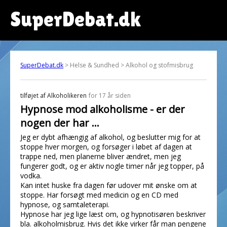
SuperDebat.dk
SuperDebat.dk
> Helse & Sundhed > Alkohol og stofmisbrug
tilføjet af
Alkoholikeren
for 17 år siden
Hypnose mod alkoholisme - er der
nogen der har ...
Jeg er dybt afhængig af alkohol, og beslutter mig for at
stoppe hver morgen, og forsøger i løbet af dagen at
trappe ned, men planerne bliver ændret, men jeg
fungerer godt, og er aktiv nogle timer når jeg topper, på
vodka.
Kan intet huske fra dagen før udover mit ønske om at
stoppe. Har forsøgt med medicin og en CD med
hypnose, og samtaleterapi.
Hypnose har jeg lige læst om, og hypnotisøren beskriver
bla. alkoholmisbrug. Hvis det ikke virker får man pengene