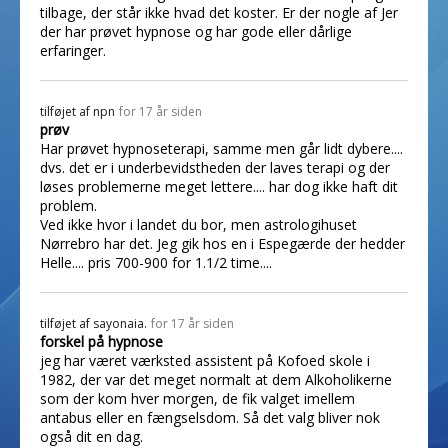
tilbage, der står ikke hvad det koster. Er der nogle af Jer
der har prøvet hypnose og har gode eller dårlige
erfaringer.
tilføjet af
npn
for 17 år siden
prøv
Har prøvet hypnoseterapi, samme men går lidt dybere....
dvs. det er i underbevidstheden der laves terapi og der
løses problemerne meget lettere.... har dog ikke haft dit
problem.
Ved ikke hvor i landet du bor, men astrologihuset
Nørrebro har det. Jeg gik hos en i Espegærde der hedder
Helle.... pris 700-900 for 1.1/2 time....
tilføjet af
sayonaia.
for 17 år siden
forskel på hypnose
jeg har været værksted assistent på Kofoed skole i
1982, der var det meget normalt at dem Alkoholikerne
som der kom hver morgen, de fik valget imellem
antabus eller en fængselsdom. Så det valg bliver nok
også dit en dag.