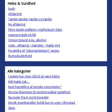
Helse & Sundhed
hash
Afsløring!
Tænke tænker tænke og tænke
Ny afsløring
Flere lande indfører rygeforbud i biler
naturprodukt-HUSK
Omsorgssvigt pga. alkohol
coke - afhængi - mønster - hjælp mig
Forældre til "julemærkebørn" søges
Bums/kugle/byld
Alle kategorier
I Indien har man råd til at være fattig
lidt hjælp tak....
Reel ligestilling af etniske minoriteter?
Nicolai Wammen til venstreradikal gadefest:
Nu tager Pia K sig til hovedet
Kendt grønthandler holdt kun to uger i Ørestad
Søvn