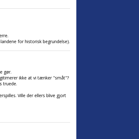
rre.
andene for historisk begrundelse).
e gør.
egitimerer ikke at vi tænker "småt"?
s truede.
illes. Ville der ellers blive gjort