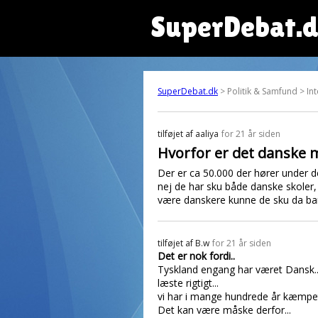
SuperDebat.
SuperDebat.dk
> Politik & Samfund > In
tilføjet af
aaliya
for 21 år siden
Hvorfor er det danske m
Der er ca 50.000 der hører under de
nej de har sku både danske skoler, 
være danskere kunne de sku da bar
tilføjet af
B.w
for 21 år siden
Det er nok fordi..
Tyskland engang har været Dansk...
læste rigtigt...
vi har i mange hundrede år kæmpe
Det kan være måske derfor...