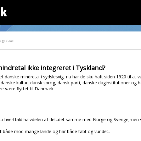
dk
tegration
indretal ikke integreret i Tyskland?
t danske mindretal i sydslesvig, nu har de sku haft siden 1920 til at 
danske kultur, dansk sprog, dansk parti, danske daginstitutioner og hele
e være flyttet til Danmark.
.i hvertfald halvdelen af det..det samme med Norge og Sverige,men vi 
t både mod mange lande og har både tabt og vundet..