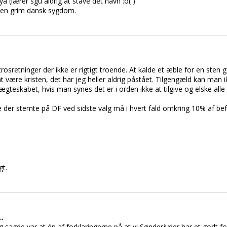
a (lærer sgu aldrig at stave det navn :o( )
 en grim dansk sygdom.
osretninger der ikke er rigtigt troende. At kalde et æble for en sten gø
at være kristen, det har jeg heller aldrig påstået. Tilgengæld kan man
ægteskabet, hvis man synes det er i orden ikke at tilgive og elske alle
r stemte på DF ved sidste valg må i hvert fald omkring 10% af befo
gt.
.
jeg sagde var at én af forklaringerne på at vi Sønderjyder har et godt fo