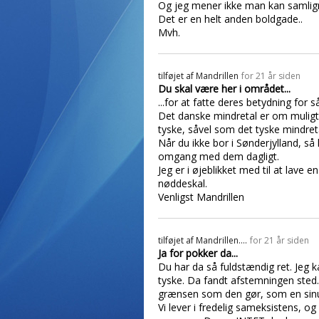
Og jeg mener ikke man kan samlign
Det er en helt anden boldgade..
Mvh.
tilføjet af
Mandrillen
for 21 år siden
Du skal være her i området...
...for at fatte deres betydning for
Det danske mindretal er om mulig
tyske, såvel som det tyske mindret
Når du ikke bor i Sønderjylland, s
omgang med dem dagligt.
Jeg er i øjeblikket med til at lav
nøddeskal.
Venligst Mandrillen
tilføjet af
Mandrillen....
for 21 år siden
Ja for pokker da...
Du har da så fuldstændig ret. Jeg k
tyske. Da fandt afstemningen sted.
grænsen som den gør, som en sinu
Vi lever i fredelig sameksistens, 