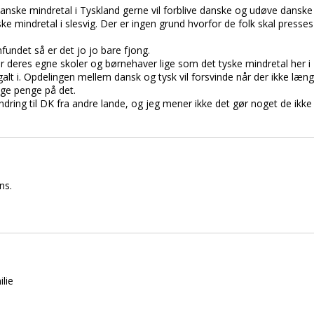
 danske mindretal i Tyskland gerne vil forblive danske og udøve dansk
ske mindretal i slesvig. Der er ingen grund hvorfor de folk skal presse
undet så er det jo jo bare fjong.
r deres egne skoler og børnehaver lige som det tyske mindretal her i
alt i. Opdelingen mellem dansk og tysk vil forsvinde når der ikke læng
ruge penge på det.
andring til DK fra andre lande, og jeg mener ikke det gør noget de ikke
ns.
ilie