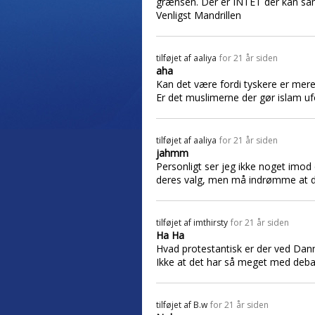
grænsen. Der er INTET der kan sam
Venligst Mandrillen
tilføjet af
aaliya
for 21 år siden
aha
Kan det være fordi tyskere er mere
Er det muslimerne der gør islam ufo
tilføjet af
aaliya
for 21 år siden
jahmm
Personligt ser jeg ikke noget imod 
deres valg, men må indrømme at do
tilføjet af
imthirsty
for 21 år siden
Ha Ha
Hvad protestantisk er der ved Danma
Ikke at det har så meget med debat
tilføjet af
B.w
for 21 år siden