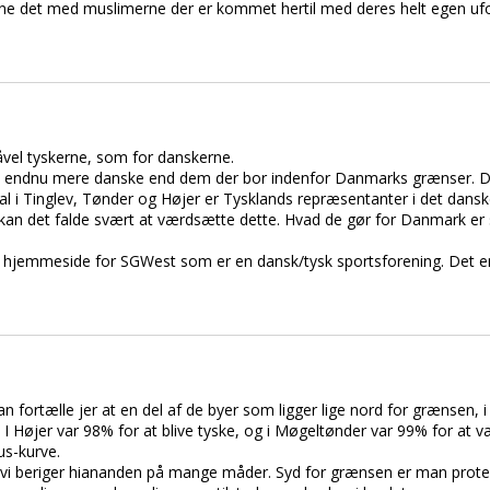
e det med muslimerne der er kommet hertil med deres helt egen uforen
 såvel tyskerne, som for danskerne.
t endnu mere danske end dem der bor indenfor Danmarks grænser. De
al i Tinglev, Tønder og Højer er Tysklands repræsentanter i det dansk
å kan det falde svært at værdsætte dette. Hvad de gør for Danmark er
e en hjemmeside for SGWest som er en dansk/tysk sportsforening. Det er
an fortælle jer at en del af de byer som ligger lige nord for grænsen
 I Højer var 98% for at blive tyske, og i Møgeltønder var 99% for at v
s-kurve.
og vi beriger hiananden på mange måder. Syd for grænsen er man protes