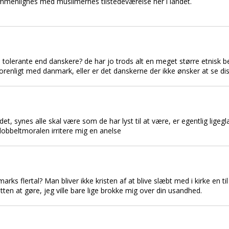
menlignes med muslimernes tilstedeværelse her i landet.
 tolerante end danskere? de har jo trods alt en meget større etnisk 
renligt med danmark, eller er det danskerne der ikke ønsker at se dis
det, synes alle skal være som de har lyst til at være, er egentlig lige
bbeltmoralen irritere mig en anelse
rks flertal? Man bliver ikke kristen af at blive slæbt med i kirke en ti
ten at gøre, jeg ville bare lige brokke mig over din usandhed.