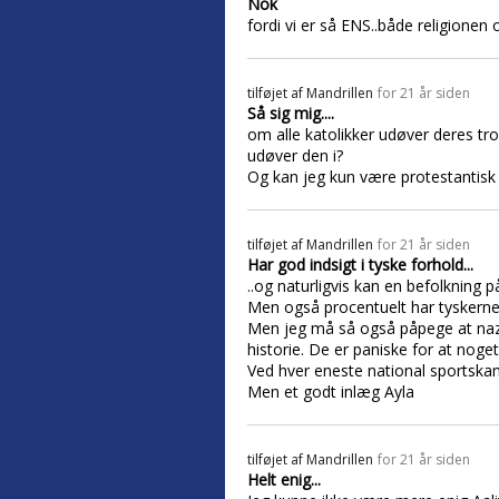
Nok
fordi vi er så ENS..både religionen o
tilføjet af
Mandrillen
for 21 år siden
Så sig mig....
om alle katolikker udøver deres tro
udøver den i?
Og kan jeg kun være protestantisk 
tilføjet af
Mandrillen
for 21 år siden
Har god indsigt i tyske forhold...
..og naturligvis kan en befolknin
Men også procentuelt har tyskerne t
Men jeg må så også påpege at nazis
historie. De er paniske for at noge
Ved hver eneste national sportsk
Men et godt inlæg Ayla
tilføjet af
Mandrillen
for 21 år siden
Helt enig...