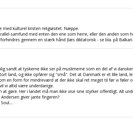
e med kulturel kristen religiøsitet. Næppe.
rallel-samfund med enten den ene som herre, eller den anden som he
rhindres gennem en stærk hånd (læs diktatorisk - se bla. på Balkan-l
nemlig sandt at tyskerne ikke ser på muslimerne som en del af vi dansker
ort land, og ikke opfører sig "små". Det at Danmark er et lille land, l
som en form for mindreværd at der ikke skal ret meget til før vi føler o
 vil vi altid være underdanige.
 gøre. Her i landet må man ikke vise sine styrker offentligt. Alt undersp
 Andersen giver jante fingeren?
Soul....