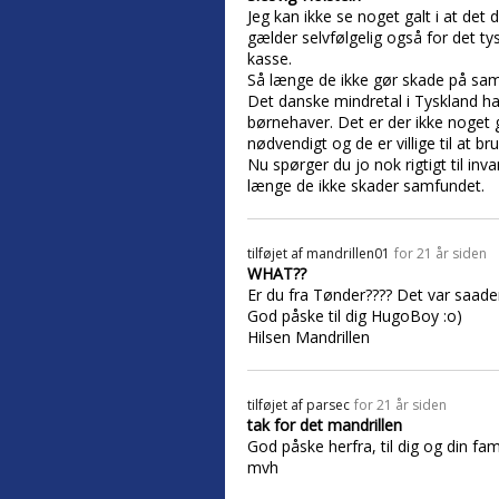
Jeg kan ikke se noget galt i at det
gælder selvfølgelig også for det ty
kasse.
Så længe de ikke gør skade på samf
Det danske mindretal i Tyskland ha
børnehaver. Det er der ikke noget g
nødvendigt og de er villige til at b
Nu spørger du jo nok rigtigt til inv
længe de ikke skader samfundet.
tilføjet af
mandrillen01
for 21 år siden
WHAT??
Er du fra Tønder???? Det var saade
God påske til dig HugoBoy :o)
Hilsen Mandrillen
tilføjet af
parsec
for 21 år siden
tak for det mandrillen
God påske herfra, til dig og din fam
mvh