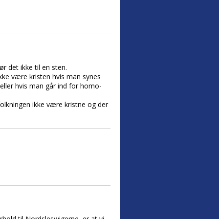
r det ikke til en sten.
 ikke være kristen hvis man synes
 eller hvis man går ind for homo-
lkningen ikke være kristne og der
rhold til Nordsleswigerne, er at vi