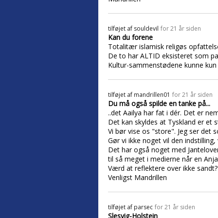
tilføjet af
souldevil
for 21 år siden
Kan du forene
Totalitær islamisk religøs opfattels
De to har ALTID eksisteret som pa
Kultur-sammenstødene kunne kun fo
tilføjet af
mandrillen01
for 21 år siden
Du må også spilde en tanke på...
..det Aailya har fat i dér. Det er 
Det kan skyldes at Tyskland er et st
Vi bør vise os "store". Jeg ser det 
Gør vi ikke noget vil den indstilling,
Det har også noget med Janteloven at
til så meget i medierne når en Anja
Værd at reflektere over ikke sandt? 
Venligst Mandrillen
tilføjet af
parsec
for 21 år siden
Slesvig-Holstein