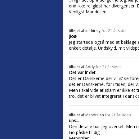
end ikke religiøst har divergenser
Venligst Mandrillen
tilføjet af
imthirsty
for 21 år siden
jioø
Jeg startede også med at beklage a
enkelt detalje. Undskyld, mit vildspo
tilføjet af
Addy
for 21 år siden
Det var li' det
Det er Danskerne der vil ik' se foren
det er Danskerne, før i tiden, der 
Men i skal vide at Islam er ikke et
tro, det er blivet integreret i dansk
tilføjet af
Mandrillen
for 21 år siden
ups...
Den detalje har jeg overset. Men no
Go påske til dig
Mandrillen