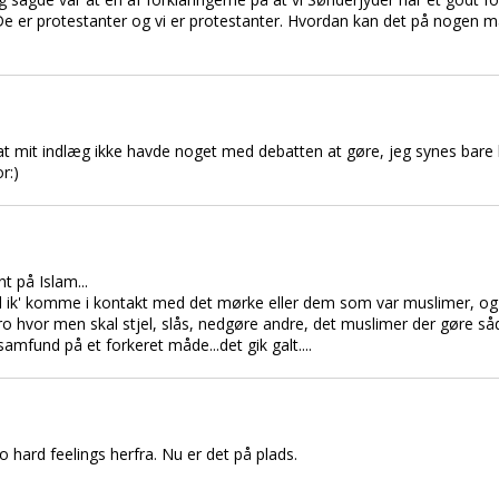
. De er protestanter og vi er protestanter. Hvordan kan det på nogen 
t mit indlæg ikke havde noget med debatten at gøre, jeg synes bare li
r:)
t på Islam...
vil ik' komme i kontakt med det mørke eller dem som var muslimer, og d
 tro hvor men skal stjel, slås, nedgøre andre, det muslimer der gøre så
 samfund på et forkeret måde...det gik galt....
 hard feelings herfra. Nu er det på plads.