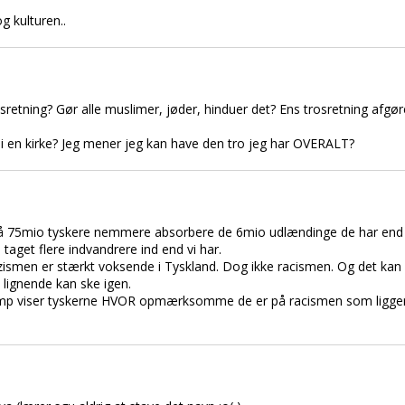
g kulturen..
sretning? Gør alle muslimer, jøder, hinduer det? Ens trosretning afgø
i en kirke? Jeg mener jeg kan have den tro jeg har OVERALT?
g på 75mio tyskere nemmere absorbere de 6mio udlændinge de har end v
aget flere indvandrere ind end vi har.
men er stærkt voksende i Tyskland. Dog ikke racismen. Og det kan du
t lignende kan ske igen.
amp viser tyskerne HVOR opmærksomme de er på racismen som ligger 