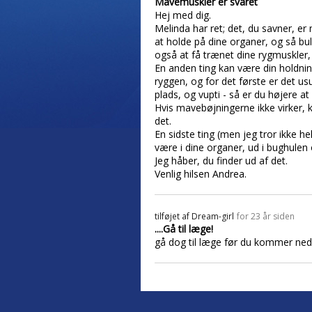
Mavemuskler er svaret
Hej med dig.
Melinda har ret; det, du savner, er
at holde på dine organer, og så bu
også at få trænet dine rygmuskler,
En anden ting kan være din holdning
ryggen, og for det første er det us
plads, og vupti - så er du højere at 
Hvis mavebøjningerne ikke virker, 
det.
En sidste ting (men jeg tror ikke h
være i dine organer, ud i bughulen 
Jeg håber, du finder ud af det.
Venlig hilsen Andrea.
tilføjet af
Dream-girl
for 23 år siden
....Gå til læge!
gå dog til læge før du kommer ned