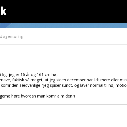
dk
st og ernæring
6 kg, jeg er 16 år og 161 cm høj.
pmave, faktisk så meget, at jeg siden december har lidt mere eller mind
så komr den sædvanlige "Jeg spiser sundt, og laver normal til høj mot
igt gerne høre hvordan man komr a m den?!