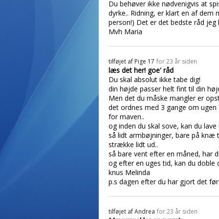
Du behøver ikke nødvenigvis at spis
dyrke.. Ridning, er klart en af dem 
person!) Det er det bedste råd jeg k
Mvh Maria
tilføjet af
Pige 17
for 23 år siden
læs det her! goe' råd
Du skal absolut ikke tabe dig!
din højde passer helt fint til din hø
Men det du måske mangler er opst
det ordnes med 3 gange om ugen ½ 
for maven..
og inden du skal sove, kan du lave
så lidt armbøjninger, bare på knæ ti
strække lidt ud..
så bare vent efter en måned, har du
og efter en uges tid, kan du doble 
knus Melinda
p.s dagen efter du har gjort det før
tilføjet af
Andrea
for 23 år siden