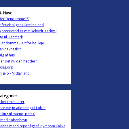
& Have
der Ejendomme???
ge ferieboliger i Grækenland
 postevand er mælkehvidt. Farligt?
ge til Danmark
jendomme - Alt for høj leje
n navneskilt
alg af hus
er det nu den hedder?
olig.org
ehjælp - Midtjylland
kategorier
sket i min lærer
asse var jo afløninng til Løkke
tilling til mænd, part X
smed København
enne mand rejser ligeså dyrt som Løkke