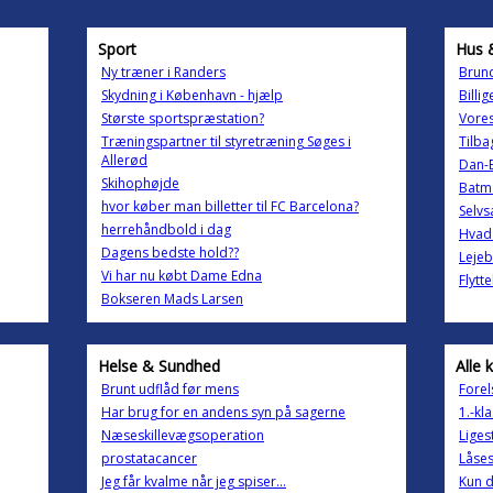
Sport
Hus 
Ny træner i Randers
Brun
Skydning i København - hjælp
Billi
Største sportspræstation?
Vores
Træningspartner til styretræning Søges i
Tilba
Allerød
Dan-E
Skihophøjde
Batma
hvor køber man billetter til FC Barcelona?
Selvs
herrehåndbold i dag
Hvad 
Dagens bedste hold??
Lejeb
Vi har nu købt Dame Edna
Flytt
Bokseren Mads Larsen
Helse & Sundhed
Alle 
Brunt udflåd før mens
Forel
Har brug for en andens syn på sagerne
1.-kl
Næseskillevægsoperation
Liges
prostatacancer
Låse
Jeg får kvalme når jeg spiser...
Kun d