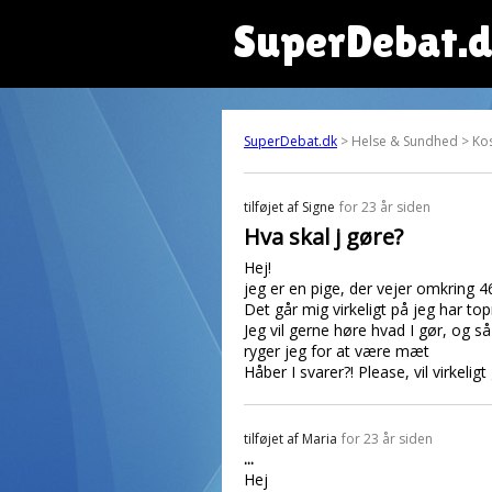
SuperDebat.
SuperDebat.dk
> Helse & Sundhed > Ko
tilføjet af
Signe
for 23 år siden
Hva skal j gøre?
Hej!
jeg er en pige, der vejer omkring 4
Det går mig virkeligt på jeg har to
Jeg vil gerne høre hvad I gør, og 
ryger jeg for at være mæt
Håber I svarer?! Please, vil virkel
tilføjet af
Maria
for 23 år siden
...
Hej