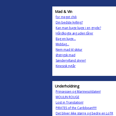
Mad & Vin
for meget chili
Din bedste kylling?
Kan man bage kage i en gryde?
Hårdkogte æg uden tårer
Bag en kage...
Middag...
Nem mad til skitur
Østrigsk mad
Sønderjylland styrer!
Kinesisk nytår
Underholdning
Prinsessen og Marinesoldaten!
MOULIN ROUGE
Lost in Translation!
PIRATES of the Caribbean!!!!!
Det bliver ikke større og bedre en LoTR