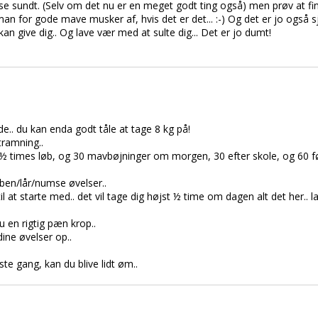
e sundt. (Selv om det nu er en meget godt ting også) men prøv at find
man for gode mave musker af, hvis det er det... :-) Og det er jo også sjo
an give dig.. Og lave vær med at sulte dig... Det er jo dumt!
jde.. du kan enda godt tåle at tage 8 kg på!
ramning..
times løb, og 30 mavbøjninger om morgen, 30 efter skole, og 60 før 
 ben/lår/numse øvelser..
l at starte med.. det vil tage dig højst ½ time om dagen alt det her.. l
 en rigtig pæn krop..
dine øvelser op..
ste gang, kan du blive lidt øm..