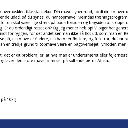
 mavemuskler, ikke slankekur. Din mave syner rund, fordi dine mavemusk
ler de udad, så du synes, du har topmave. Melindas træningsprogram 
 for du skal være lige stærk på både forsiden og bagsiden af kroppen.
. Er du ordentligt rettet op? Og jeg mener helt op! Vi piger har gener
undt for ryggen, for det andet ser man ikke så flot ud, som man er. Re
se på, din mave er fladere, din barm er flottere, og folk tror, du har bun
kan en tredje grund til topmave være en bagoverbøjet livmoder, men 
elt, det er dit problem) er, at hvis man er underernæret eller fejlernæ
og laver den store mave, man ser på sultende børn i Afrika...
 på 10kg!