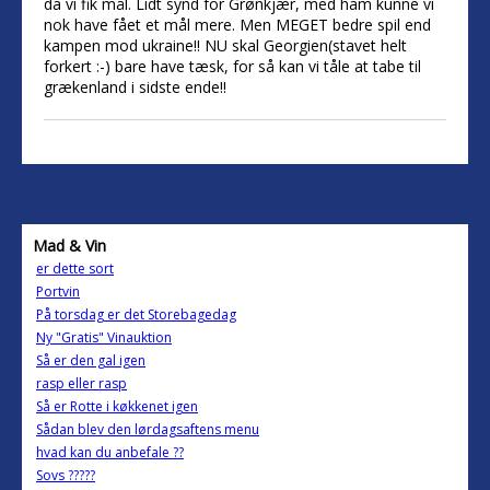
da vi fik mål. Lidt synd for Grønkjær, med ham kunne vi
nok have fået et mål mere. Men MEGET bedre spil end
kampen mod ukraine!! NU skal Georgien(stavet helt
forkert :-) bare have tæsk, for så kan vi tåle at tabe til
grækenland i sidste ende!!
Mad & Vin
er dette sort
Portvin
På torsdag er det Storebagedag
Ny "Gratis" Vinauktion
Så er den gal igen
rasp eller rasp
Så er Rotte i køkkenet igen
Sådan blev den lørdagsaftens menu
hvad kan du anbefale ??
Sovs ?????