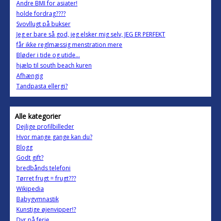
Andre BMI for asiater!
holde fordrag????
Svovllugt på bukser
Jeg er bare så god, jeg elsker mig selv, JEG ER PERFEKT
får ikke reglmæssig menstration mere
Bløder i tide og utide...
hjælp til south beach kuren
Afhængig
Tandpasta ellergi?
Alle kategorier
Dejlige profilbilleder
Hvor mange gange kan du?
Blogg
Godt gift?
bredbånds telefoni
Tørret frugt = frugt???
Wikipedia
Babygymnastik
Kunstige øjenvipper!?
Dyr på ferie