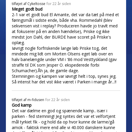
tilføjet af
Cykeltosse
for 22 år siden
Meget godt bud
2-1 var et godt bud El Amante, det var da tæt på med et
føringsmål i sidste ende, både vha. Rommedahl (blev
sekvensen vist i replay? Produceren havde jo travlt med
at fokuserer på en anden hændelse), Priske og ikke
mindst Jon Dahl, der BURDE have scoret på Priske's
oplæg.
Iøvrigt nogle forfriskende lange løb Priske tog, det
mindede mig lidt om Morten Olsens eget løb over en
halv banelængde under VM i '86 mod Vesttyskland (gav
straffe til DK som Jesper O. ekspederede forbi
Schumacher).Åh ja, de gamle dage.
Stemningen og kampen var iøvrigt helt i top, synes jeg.
Så intenst har det vist ikke været i Parken i mange år...!!
tilføjet af
m-fidusen
for 22 år siden
God kamp
Det var dælme en god og spænende kamp.. især i
parken - fed stemning! Jeg syntes det var et velfortjent
mål tyrkiet fik - og hold da op hvor kunne de larme/gå
amok - faktisk mere end alle vi 40.000 danskere kunne