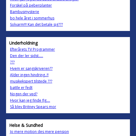
Forskel på peberplanter
Bambusmysterie
bo hele året i sommerhus
Solvarm!!! Kan det betale sig???
Underholdning
Efterårets TV Programmer
Den der ler sidst.....
???
Hvem er sangskriveren??
Alder ingen hindring..!!
musikekspert tilstede ???
battle er fedt
Nogen der ved?
Hvor kan jeg finde flg....
Så blev Britney Spears mor
Helse & Sundhed
Jo mere motion des mere pension