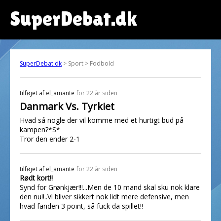
SuperDebat.dk
SuperDebat.dk
> Sport > Fodbold
tilføjet af
el_amante
for 22 år siden
Danmark Vs. Tyrkiet
Hvad så nogle der vil komme med et hurtigt bud på
kampen?*S*
Tror den ender 2-1
tilføjet af
el_amante
for 22 år siden
Rødt kort!!
Synd for Grønkjær!!!...Men de 10 mand skal sku nok klare
den nu!!..Vi bliver sikkert nok lidt mere defensive, men
hvad fanden 3 point, så fuck da spillet!!