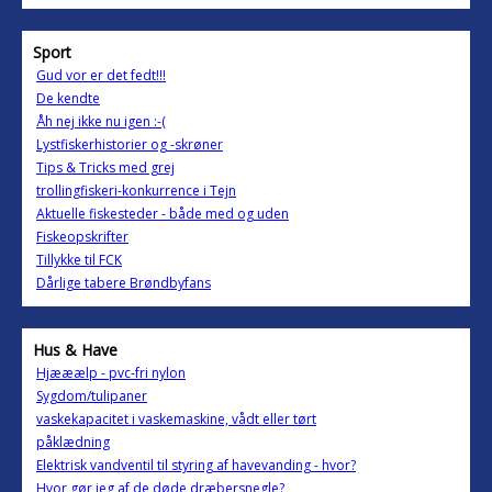
Sport
Gud vor er det fedt!!!
De kendte
Åh nej ikke nu igen :-(
Lystfiskerhistorier og -skrøner
Tips & Tricks med grej
trollingfiskeri-konkurrence i Tejn
Aktuelle fiskesteder - både med og uden
Fiskeopskrifter
Tillykke til FCK
Dårlige tabere Brøndbyfans
Hus & Have
Hjææælp - pvc-fri nylon
Sygdom/tulipaner
vaskekapacitet i vaskemaskine, vådt eller tørt
påklædning
Elektrisk vandventil til styring af havevanding - hvor?
Hvor gør jeg af de døde dræbersnegle?