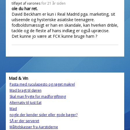
tilføjet af
varones
for 21 år siden
ole du har ret.
David Beckham er kun i Real Madrid pga. marketing, sit
udseende og hysteriske asiatiske teenagere.
fodboldsmæssigt er han en skandale, kan hverken drible,
tackle og de fleste af hans indlæg er også upræcise.
Det kunne jo være at FCK kunne bruge ham ?
Mad & Vin
Pasta med ruculapesto og røget makrel
Mad bragt til døren
Skal man frygte for madforgiftning
Alternativ til Just Eat
Mad
nogle der kender sider eller gode bøger?
SÅ er der serveret
Måltidskasser fra Aarstiderne