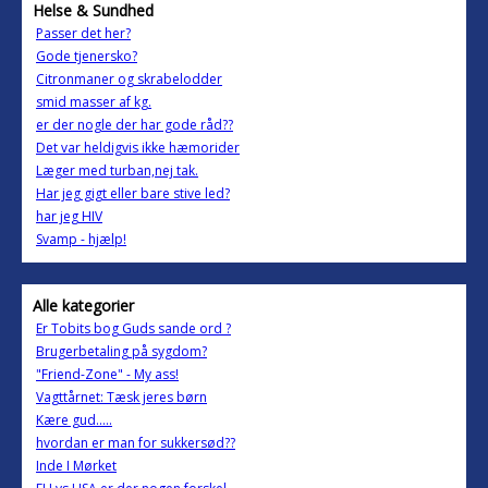
Helse & Sundhed
Passer det her?
Gode tjenersko?
Citronmaner og skrabelodder
smid masser af kg.
er der nogle der har gode råd??
Det var heldigvis ikke hæmorider
Læger med turban,nej tak.
Har jeg gigt eller bare stive led?
har jeg HIV
Svamp - hjælp!
Alle kategorier
Er Tobits bog Guds sande ord ?
Brugerbetaling på sygdom?
"Friend-Zone" - My ass!
Vagttårnet: Tæsk jeres børn
Kære gud.....
hvordan er man for sukkersød??
Inde I Mørket