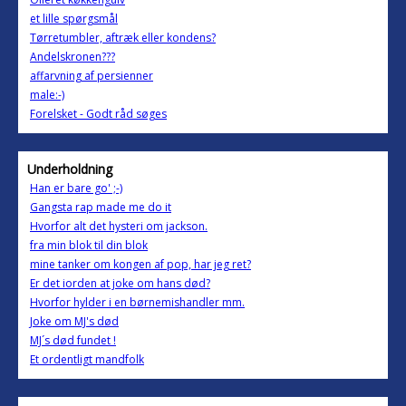
et lille spørgsmål
Tørretumbler, aftræk eller kondens?
Andelskronen???
affarvning af persienner
male:-)
Forelsket - Godt råd søges
Underholdning
Han er bare go' ;-)
Gangsta rap made me do it
Hvorfor alt det hysteri om jackson.
fra min blok til din blok
mine tanker om kongen af pop, har jeg ret?
Er det iorden at joke om hans død?
Hvorfor hylder i en børnemishandler mm.
Joke om MJ's død
MJ´s død fundet !
Et ordentligt mandfolk