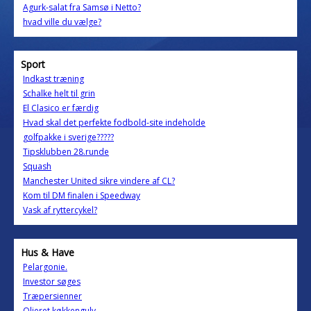
Agurk-salat fra Samsø i Netto?
hvad ville du vælge?
Sport
Indkast træning
Schalke helt til grin
El Clasico er færdig
Hvad skal det perfekte fodbold-site indeholde
golfpakke i sverige?????
Tipsklubben 28.runde
Squash
Manchester United sikre vindere af CL?
Kom til DM finalen i Speedway
Vask af ryttercykel?
Hus & Have
Pelargonie.
Investor søges
Træpersienner
Olieret køkkengulv