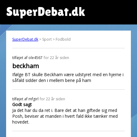
SuperDebat.dk
SuperDebat.dk
> Sport > Fodbold
tilføjet af
ole4567
for 22 år siden
beckham
Ifølge BT skulle Beckham være udstyret med en hjerne i
såfald sidder den i mellem bene på ham
tilføjet af
mfgirl
for 22 år siden
Godt sagt
Ja det har du da ret i. Bare det at han giftede sig med
Posh, beviser at manden i hvert fald ikke tænker med
hovedet.