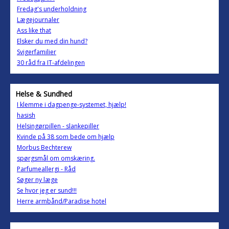
Fredag's underholdning
Lægejournaler
Ass like that
Elsker du med din hund?
Svigerfamilier
30 råd fra IT-afdelingen
Helse & Sundhed
I klemme i dagpenge-systemet, hjælp!
hasish
Helsingørpillen - slankepiller
Kvinde på 38 som bede om hjælp
Morbus Bechterew
spørgsmål om omskæring.
Parfumeallergi - Råd
Søger ny læge
Se hvor jeg er sund!!!
Herre armbånd/Paradise hotel