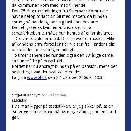
da kommunen kom med mad til hende.
Den 25-årig madudbringer fra Skærbæk Kommune
havde netop forladt sin bil med maden, da hunden
sprang på hende og bed sig fast i hendes arm.
Da det lykkedes kvinden at vriste sig fri fra
schæferkæberne, måtte hun hentes af en ambulance.
- Det var et voldsomt bid. Der er revet et muskelstykke
af kvindens arm, fortæller Per Nielsen fra Tønder Politi
om kvinden, der stadig er indlagt.
To timer senere bed hunden også den 83-årige dame,
så hun måtte på hospitalet.
Politiet har nu anbragt hunden på en pension, mens det
besluttes, hvad der skal ske med den.
Lagt på
www.bt.dk
den 22. oktober 2006 kl. 10:34
tilføjet af
anonym
for 20 år siden
statistik
Hvis man kigger på statistikken, er jeg sikker på, at en
tyrker gør mere skade på børn og kvinder, end en hund
gør.