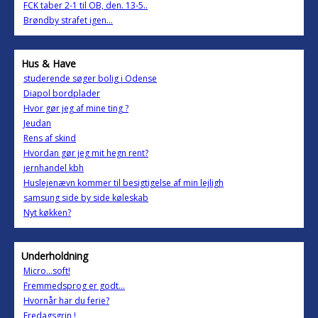
FCK taber 2-1 til OB, den. 13-5..
Brøndby strafet igen...
Hus & Have
studerende søger bolig i Odense
Diapol bordplader
Hvor gør jeg af mine ting ?
Jeudan
Rens af skind
Hvordan gør jeg mit hegn rent?
jernhandel kbh
Huslejenævn kommer til besigtigelse af min lejligh
samsung side by side køleskab
Nyt køkken?
Underholdning
Micro...soft!
Fremmedsprog er godt...
Hvornår har du ferie?
Fredagsgrin !