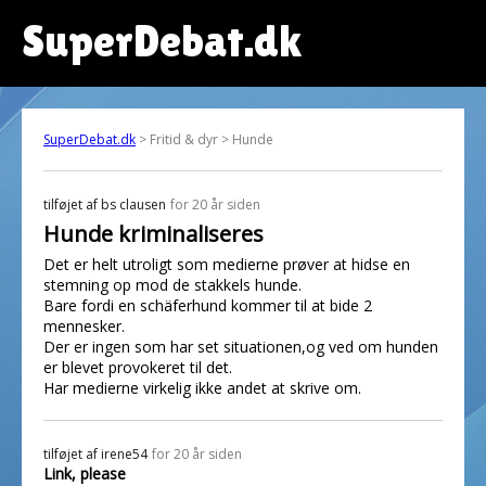
SuperDebat.dk
SuperDebat.dk
> Fritid & dyr > Hunde
tilføjet af
bs clausen
for 20 år siden
Hunde kriminaliseres
Det er helt utroligt som medierne prøver at hidse en
stemning op mod de stakkels hunde.
Bare fordi en schäferhund kommer til at bide 2
mennesker.
Der er ingen som har set situationen,og ved om hunden
er blevet provokeret til det.
Har medierne virkelig ikke andet at skrive om.
tilføjet af
irene54
for 20 år siden
Link, please