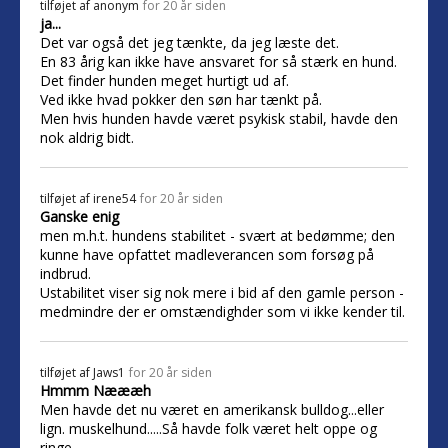
tilføjet af
anonym
for 20 år siden
ja...
Det var også det jeg tænkte, da jeg læste det.
En 83 årig kan ikke have ansvaret for så stærk en hund.
Det finder hunden meget hurtigt ud af.
Ved ikke hvad pokker den søn har tænkt på.
Men hvis hunden havde været psykisk stabil, havde den
nok aldrig bidt.
tilføjet af
irene54
for 20 år siden
Ganske enig
men m.h.t. hundens stabilitet - svært at bedømme; den
kunne have opfattet madleverancen som forsøg på
indbrud.
Ustabilitet viser sig nok mere i bid af den gamle person -
medmindre der er omstændighder som vi ikke kender til.
tilføjet af
Jaws1
for 20 år siden
Hmmm Næææh
Men havde det nu været en amerikansk bulldog...eller
lign. muskelhund.....Så havde folk været helt oppe og
ringe..