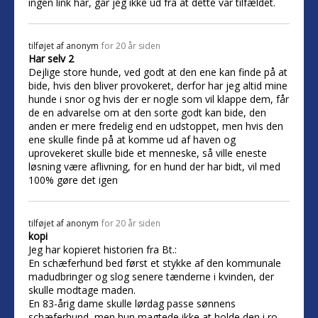
ingen link har, går jeg ikke ud fra at dette var tilfældet.
tilføjet af
anonym
for 20 år siden
Har selv 2
Dejlige store hunde, ved godt at den ene kan finde på at
bide, hvis den bliver provokeret, derfor har jeg altid mine
hunde i snor og hvis der er nogle som vil klappe dem, får
de en advarelse om at den sorte godt kan bide, den
anden er mere fredelig end en udstoppet, men hvis den
ene skulle finde på at komme ud af haven og
uprovekeret skulle bide et menneske, så ville eneste
løsning være aflivning, for en hund der har bidt, vil med
100% gøre det igen
tilføjet af
anonym
for 20 år siden
kopi
Jeg har kopieret historien fra Bt.:
En schæferhund bed først et stykke af den kommunale
madudbringer og slog senere tænderne i kvinden, der
skulle modtage maden.
En 83-årig dame skulle lørdag passe sønnens
schæferhund, men hun magtede ikke at holde den i ro,