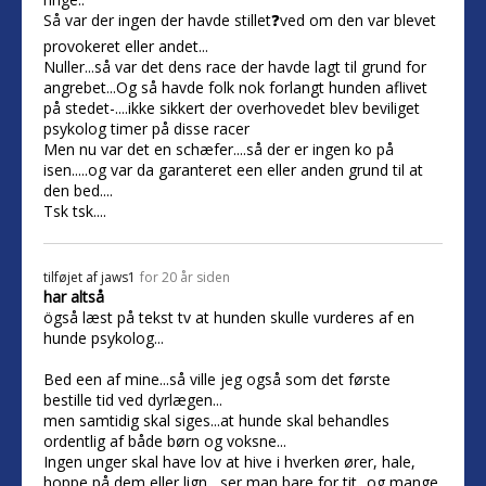
Så var der ingen der havde stillet❓ved om den var blevet
provokeret eller andet...
Nuller...så var det dens race der havde lagt til grund for
angrebet...Og så havde folk nok forlangt hunden aflivet
på stedet-....ikke sikkert der overhovedet blev beviliget
psykolog timer på disse racer
Men nu var det en schæfer....så der er ingen ko på
isen.....og var da garanteret een eller anden grund til at
den bed....
Tsk tsk....
tilføjet af
jaws1
for 20 år siden
har altså
ögså læst på tekst tv at hunden skulle vurderes af en
hunde psykolog...
Bed een af mine...så ville jeg også som det første
bestille tid ved dyrlægen...
men samtidig skal siges...at hunde skal behandles
ordentlig af både børn og voksne...
Ingen unger skal have lov at hive i hverken ører, hale,
hoppe på dem eller lign....ser man bare for tit...og mange