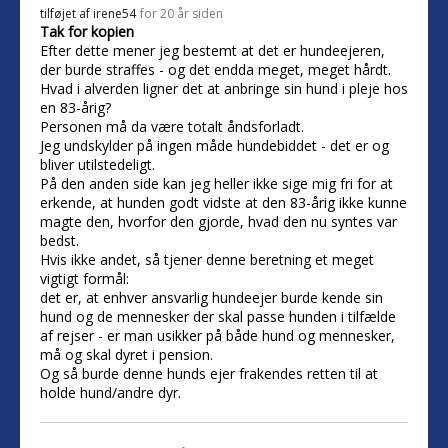
tilføjet af
irene54
for 20 år siden
Tak for kopien
Efter dette mener jeg bestemt at det er hundeejeren,
der burde straffes - og det endda meget, meget hårdt.
Hvad i alverden ligner det at anbringe sin hund i pleje hos
en 83-årig?
Personen må da være totalt åndsforladt.
Jeg undskylder på ingen måde hundebiddet - det er og
bliver utilstedeligt.
På den anden side kan jeg heller ikke sige mig fri for at
erkende, at hunden godt vidste at den 83-årig ikke kunne
magte den, hvorfor den gjorde, hvad den nu syntes var
bedst.
Hvis ikke andet, så tjener denne beretning et meget
vigtigt formål:
det er, at enhver ansvarlig hundeejer burde kende sin
hund og de mennesker der skal passe hunden i tilfælde
af rejser - er man usikker på både hund og mennesker,
må og skal dyret i pension.
Og så burde denne hunds ejer frakendes retten til at
holde hund/andre dyr.