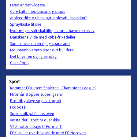
Hvad er det vildeste..:
Café Latte med bacon og snaps
æbleeddike og henkogt æblesaft.. hvordan?
Sprayflaske til olie
hvor meget saft skal tilføjes for at hæve oechslev
Danskerne vilde med købe-frikadeller
Sådan laver du en rigtig spare-and
Mountainbike/mtb spor dirt builders
Det bliver en dejlig søndag
Cake Pops
Sport
Kommer FCK i semifinalerne i Champions League?
Hvornår stopper superligaen?
Brøndbyplage søges stoppet
Fck poesi
Sportsfolk på finansloven
vidste det ¨godt, vi duer ikke
V10 motor tilbage til Formel 1!
FCK spiller overbevisende mod FC Nordvest