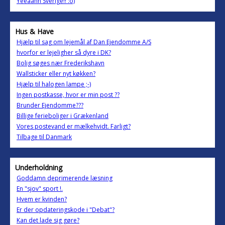
Yeeaahh Sverige!! :o)
Hus & Have
Hjælp til sag om lejemål af Dan Ejendomme A/S
hvorfor er lejeligher så dyre i DK?
Bolig søges nær Frederikshavn
Wallsticker eller nyt køkken?
Hjælp til halogen lampe ;-)
Ingen postkasse, hvor er min post ??
Brunder Ejendomme???
Billige ferieboliger i Grækenland
Vores postevand er mælkehvidt. Farligt?
Tilbage til Danmark
Underholdning
Goddamn deprimerende læsning
En "sjov" sport !.
Hvem er kvinden?
Er der opdateringskode i "Debat"?
Kan det lade sig gøre?