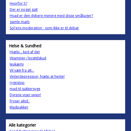
Hvorfor 5?
Der er noget galt
Hvad er den dybere mening med disse småkager?
gamle mails
Sol'ens moderation - som ikke er til debat
Helse & Sundhed
Hjælp... ked af det
Vitaminer / kosttilskud
leukæmi
Vil væk fra alt...
Vinterdepression, hjælp at hente!
rygestop
mad til sukkersyge
Dyrene viser vejen!
Fryser altid..
Madpakker
Alle kategorier