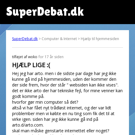
SuperDebat.dk
SuperDebat.dk
> Computer & Internet > Hjælp til hjemmesiden
tilføjet af
woko
for 17 år siden
HJÆLP LIGE :(
Hej jeg har arto. men i de sidste par dage har jeg ikke
kunne gå ind på hjemmesiden, uden der kommer den
der side frem, hvor der står " websiden kan ikke vises".
det er ikke arto der har tekniske fejl, for mine venner kan
godt komme på.
hvorfor gør min computer så det?
altså vi har fået nyt trådløst internet, og der var lidt
problember men vi købte en nu ting som fik det til at
virke igen. siden har jeg ikke kunne gå ind på
arto.d/arto.com.
skal man måske genstarte internettet eller noget?