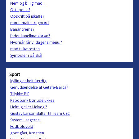
Nem og billig mad...
Ostepølse?
Opskrift på iskaffe?
mørkt maltet rugbrød
Banancreme?
feder kanelknækbrød?
Hvornår får vi dagens menu.?
mad til kæresten
Symboler i på skål
Sport
Kylling er helt færdig.
Genudsendelse af Getafe-Barca?
Tillykke BIF
Rabobank bør udelukkes
Helmig eller Helveg ?
Gustav Larson skifter til Team CSC
System i sagerne.
Fodboldvold
godt gået, Kroatien