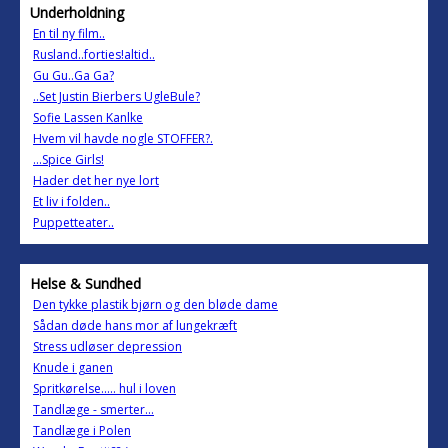
Underholdning
En til ny film..
Rusland..forties!altid..
Gu Gu..Ga Ga?
..Set Justin Bierbers UgleBule?
Sofie Lassen Kanlke
Hvem vil havde nogle STOFFER?.
...Spice Girls!
Hader det her nye lort
Et liv i folden..
Puppetteater..
Helse & Sundhed
Den tykke plastik bjørn og den bløde dame
Sådan døde hans mor af lungekræft
Stress udløser depression
Knude i ganen
Spritkørelse..... hul i loven
Tandlæge - smerter...
Tandlæge i Polen