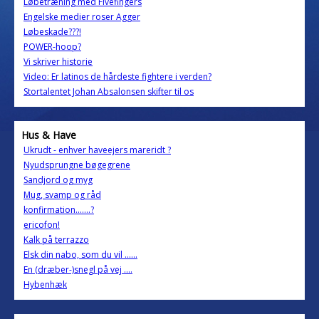
Løbetræning med Fivefingers
Engelske medier roser Agger
Løbeskade???!
POWER-hoop?
Vi skriver historie
Video: Er latinos de hårdeste fightere i verden?
Stortalentet Johan Absalonsen skifter til os
Hus & Have
Ukrudt - enhver haveejers mareridt ?
Nyudsprungne bøgegrene
Sandjord og myg
Mug, svamp og råd
konfirmation.......?
ericofon!
Kalk på terrazzo
Elsk din nabo, som du vil ......
En (dræber-)snegl på vej ....
Hybenhæk