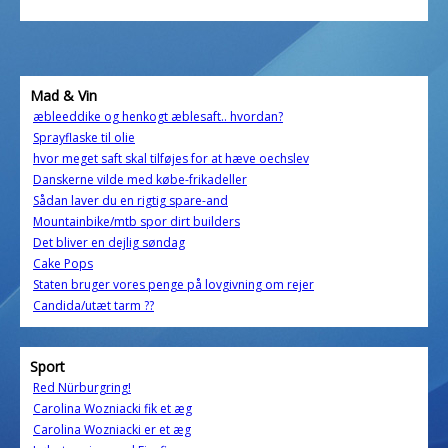
Mad & Vin
æbleeddike og henkogt æblesaft.. hvordan?
Sprayflaske til olie
hvor meget saft skal tilføjes for at hæve oechslev
Danskerne vilde med købe-frikadeller
Sådan laver du en rigtig spare-and
Mountainbike/mtb spor dirt builders
Det bliver en dejlig søndag
Cake Pops
Staten bruger vores penge på lovgivning om rejer
Candida/utæt tarm ??
Sport
Red Nürburgring!
Carolina Wozniacki fik et æg
Carolina Wozniacki er et æg