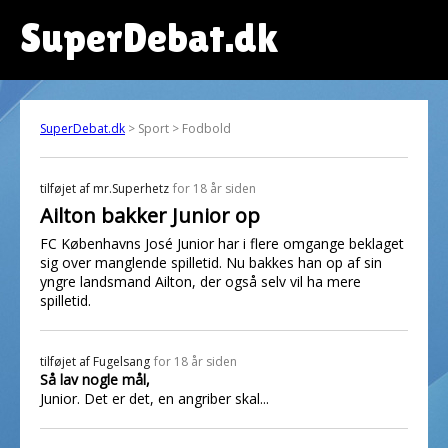
SuperDebat.dk
SuperDebat.dk
> Sport > Fodbold
tilføjet af
mr.Superhetz
for 18 år siden
Ailton bakker Junior op
FC Københavns José Junior har i flere omgange beklaget
sig over manglende spilletid. Nu bakkes han op af sin
yngre landsmand Ailton, der også selv vil ha mere
spilletid.
tilføjet af
Fugelsang
for 18 år siden
Så lav nogle mål,
Junior. Det er det, en angriber skal...