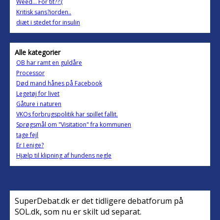
Weed... For tit??:(
Kritisk sans?iorden..
diæt i stedet for insulin
Alle kategorier
OB har ramt en guldåre
Processor
Død mand hånes på Facebook
Legetøj for livet
Gåture i naturen
VKOs forbrugspolitik har spillet fallit.
Sprøgsmål om "Visitation" fra kommunen
tage fejl
Er I enige?
Hjælp til klipning af hundens negle
SuperDebat.dk er det tidligere debatforum på
SOL.dk, som nu er skilt ud separat.