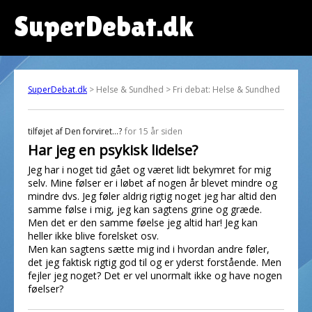
SuperDebat.dk
SuperDebat.dk
> Helse & Sundhed > Fri debat: Helse & Sundhed
tilføjet af
Den forviret...?
for 15 år siden
Har jeg en psykisk lidelse?
Jeg har i noget tid gået og været lidt bekymret for mig
selv. Mine følser er i løbet af nogen år blevet mindre og
mindre dvs. Jeg føler aldrig rigtig noget jeg har altid den
samme følse i mig, jeg kan sagtens grine og græde.
Men det er den samme føelse jeg altid har! Jeg kan
heller ikke blive forelsket osv.
Men kan sagtens sætte mig ind i hvordan andre føler,
det jeg faktisk rigtig god til og er yderst forstående. Men
fejler jeg noget? Det er vel unormalt ikke og have nogen
føelser?