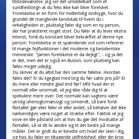
tilstedeværelse. Jeg ser det umiddelbart som et
sundhedstegn at du feks ikke kan blive forelsket.
Forelskelse er en form for midlertidig sindsyge, hvor du
grundet dit manglende kendskab til hvem du i
virkeligheden er, pludselig føler dig som en ny person,
der har præsteret noget stort. Du føler at du lever ekstra
intenst, fordi du konstant bliver bekræftet af denne nye
person. Forelskelse er et spændende ord som refererer
til mange fejlfunktioner i det moderne og besiderriske
menneske. "Jamen forelskelse er da dejligt", - og ja det
er det, men det er også en illusion, som pludselig kan
føles meget udejlig.
Du skriver at du altid har den samme følelse. Hvordan
føles det? Er du ligeglad med ting du før satte pris på? Er
du mere eller mindre glad end før? Mht hvad der er
normalt eller unormalt, vil jeg ikke råde dig til at
spekulere mere over. Det normale kan sagtens være
utrolig uhensigtsmæssigt og omvendt, så bare fordi
flertallet gør eller føler et eller andet, så behøver det ikke
nødvendigvis være noget at stræbe efter. Faktisk vil jeg
vove en lille påstand om at hvis du gør det modsatte af
flertallet, så vil dit liv ændre sig til det bedre på mange
måder. Det er godt du er bevidst om hvad der sker i dig,
og hvis du føler en tiltagende utilfredshed, eller din krop