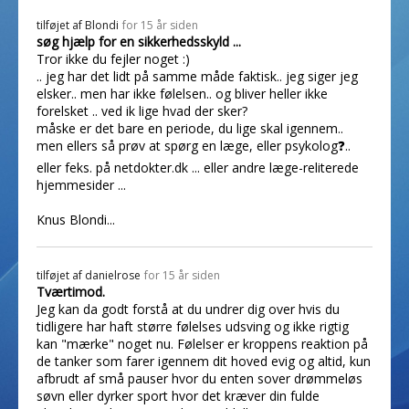
tilføjet af
Blondi
for 15 år siden
søg hjælp for en sikkerhedsskyld ...
Tror ikke du fejler noget :)
.. jeg har det lidt på samme måde faktisk.. jeg siger jeg
elsker.. men har ikke følelsen.. og bliver heller ikke
forelsket .. ved ik lige hvad der sker?
måske er det bare en periode, du lige skal igennem..
men ellers så prøv at spørg en læge, eller psykolog❓..
eller feks. på netdokter.dk ... eller andre læge-reliterede
hjemmesider ...
Knus Blondi...
tilføjet af
danielrose
for 15 år siden
Tværtimod.
Jeg kan da godt forstå at du undrer dig over hvis du
tidligere har haft større følelses udsving og ikke rigtig
kan "mærke" noget nu. Følelser er kroppens reaktion på
de tanker som farer igennem dit hoved evig og altid, kun
afbrudt af små pauser hvor du enten sover drømmeløs
søvn eller dyrker sport hvor det kræver din fulde