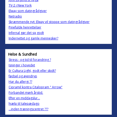
TV-2 i New York
Elway som datingrådgiver
Netradio
Skræmmende nyt: Elway vil stoppe som datingrådgiver
Pinefulde henrettelser
Infernal gør det sq godt
Indernettet og gamle mennesker?
Helse & Sundhed
Stress - og tid til forandring ?
Isninger i hovedet
Er Cultura Light, godt eller skidt?
fødsel og øjendryp
Har du allergi ??
Cipramil kontra Citalopram " Arrow"
Forbandet mørk årstid.
Efter en middagslur...
hjælp til talepædago
...inden træningscentret ???