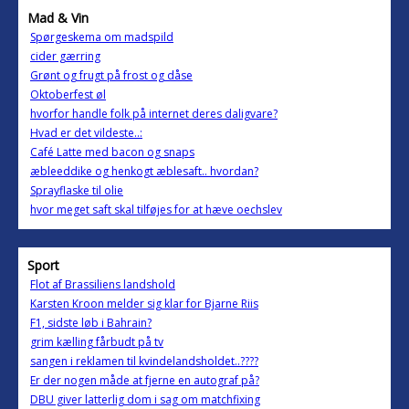
Mad & Vin
Spørgeskema om madspild
cider gærring
Grønt og frugt på frost og dåse
Oktoberfest øl
hvorfor handle folk på internet deres daligvare?
Hvad er det vildeste..:
Café Latte med bacon og snaps
æbleeddike og henkogt æblesaft.. hvordan?
Sprayflaske til olie
hvor meget saft skal tilføjes for at hæve oechslev
Sport
Flot af Brassiliens landshold
Karsten Kroon melder sig klar for Bjarne Riis
F1, sidste løb i Bahrain?
grim kælling fårbudt på tv
sangen i reklamen til kvindelandsholdet..????
Er der nogen måde at fjerne en autograf på?
DBU giver latterlig dom i sag om matchfixing