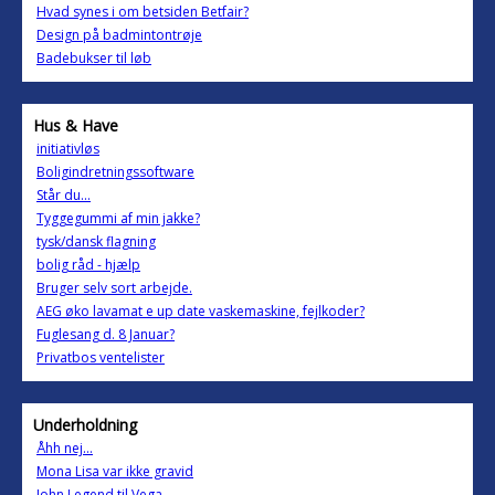
Hvad synes i om betsiden Betfair?
Design på badmintontrøje
Badebukser til løb
Hus & Have
initiativløs
Boligindretningssoftware
Står du...
Tyggegummi af min jakke?
tysk/dansk flagning
bolig råd - hjælp
Bruger selv sort arbejde.
AEG øko lavamat e up date vaskemaskine, fejlkoder?
Fuglesang d. 8 Januar?
Privatbos ventelister
Underholdning
Åhh nej...
Mona Lisa var ikke gravid
John Legend til Vega