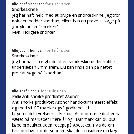
tilføjet af
Anders77
for 19 år siden
Snorkeskinne
Jeg har haft held med at bruge en snorkeskinne. Jeg tror
nok den hedder snorban, ellers kan du prøve at søge på
google under "snorken".
Mvh. Tidligere snorker
tilføjet af
Thomas...
for 18 år siden
Snorkeskinne
Jeg har haft stor glæde af en snorkeskinne der holder
underkæben 3mm frem. Du kan finde den på nettet -
prøv at søge på "snorban".
tilføjet af
Connie
for 18 år siden
Prøv anti snorke produktet Asonor
Anti snorke produktet Asonor har dokumenteret effekt
og med sit CE mærke også godkendt af
lægemiddelstyrelserne i Europa. Asonor næse dråber har
været på markedet i flere år og i Danmark kan du bl.a.
købe produktet uden recept på Apoteket. Hvis du er i
tvivl om hvorfor du snorker, skal du konsultere din læge