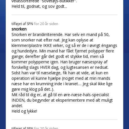
velassorterede "sovetøjs-butikker".
Held til, godnat, og sov godt...
tilføjet af
SPN
for 20 år siden
snorken
Snorken er brandirriterende. Har selv en mand på 50,
som snorker nat efter nat. Jeg kan oplyse at
klemmer/plastre IKKE virker, og så er de i øvrigt éngangs
og hundedyre. Min mand har fået fjernet polypper flere
gange; derefter går det godt et stykke tid, men så
kommer polypperne igen. Han bruger næsespray af
forskellig slags HVER dag, og lugtesansen er nedsat.
Sidst han var til næselæge, fik han at vide, at kun en
operation vil kunne hjælpe (noget med at min mands
næse har en krumning inde i kraniet.... Jeg skal ikke lige
gøre mig klog på det..).
Mit råd til dig er, at gå til en øre-næse-hals-specialist
INDEN, du begynder at eksperimentere med alt muligt
andet.
Held og lykke!
tilføjet af
SPN
for 20 år siden