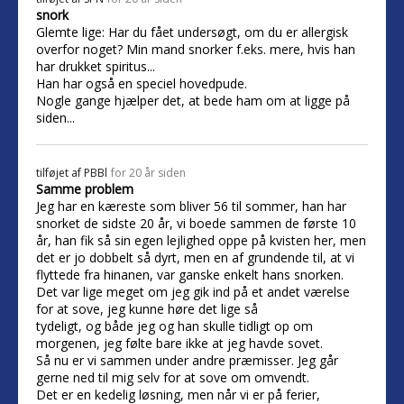
snork
Glemte lige: Har du fået undersøgt, om du er allergisk
overfor noget? Min mand snorker f.eks. mere, hvis han
har drukket spiritus...
Han har også en speciel hovedpude.
Nogle gange hjælper det, at bede ham om at ligge på
siden...
tilføjet af
PBBl
for 20 år siden
Samme problem
Jeg har en kæreste som bliver 56 til sommer, han har
snorket de sidste 20 år, vi boede sammen de første 10
år, han fik så sin egen lejlighed oppe på kvisten her, men
det er jo dobbelt så dyrt, men en af grundende til, at vi
flyttede fra hinanen, var ganske enkelt hans snorken.
Det var lige meget om jeg gik ind på et andet værelse
for at sove, jeg kunne høre det lige så
tydeligt, og både jeg og han skulle tidligt op om
morgenen, jeg følte bare ikke at jeg havde sovet.
Så nu er vi sammen under andre præmisser. Jeg går
gerne ned til mig selv for at sove om omvendt.
Det er en kedelig løsning, men når vi er på ferier,