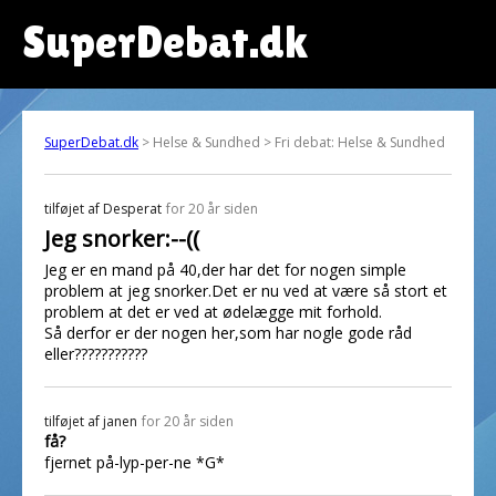
SuperDebat.dk
SuperDebat.dk
> Helse & Sundhed > Fri debat: Helse & Sundhed
tilføjet af
Desperat
for 20 år siden
Jeg snorker:--((
Jeg er en mand på 40,der har det for nogen simple
problem at jeg snorker.Det er nu ved at være så stort et
problem at det er ved at ødelægge mit forhold.
Så derfor er der nogen her,som har nogle gode råd
eller???????????
tilføjet af
janen
for 20 år siden
få?
fjernet på-lyp-per-ne *G*