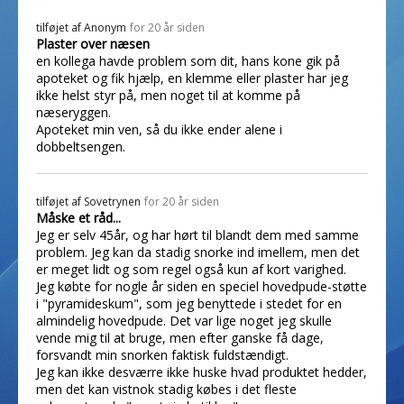
tilføjet af
Anonym
for 20 år siden
Plaster over næsen
en kollega havde problem som dit, hans kone gik på
apoteket og fik hjælp, en klemme eller plaster har jeg
ikke helst styr på, men noget til at komme på
næseryggen.
Apoteket min ven, så du ikke ender alene i
dobbeltsengen.
tilføjet af
Sovetrynen
for 20 år siden
Måske et råd...
Jeg er selv 45år, og har hørt til blandt dem med samme
problem. Jeg kan da stadig snorke ind imellem, men det
er meget lidt og som regel også kun af kort varighed.
Jeg købte for nogle år siden en speciel hovedpude-støtte
i "pyramideskum", som jeg benyttede i stedet for en
almindelig hovedpude. Det var lige noget jeg skulle
vende mig til at bruge, men efter ganske få dage,
forsvandt min snorken faktisk fuldstændigt.
Jeg kan ikke desværre ikke huske hvad produktet hedder,
men det kan vistnok stadig købes i det fleste