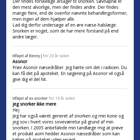
Der findes forskellige årsager til snorken. Søvnapnø er
den mest alvorlige, men der findes andre. Der findes
mange flere, end de ovenfor nævnte behandlingsformer,
men ingen af dem hjælper alle.
Lad dig derfor undersøge af en øre-næse-halslæge.
Snorken er noget, som de har mere forstand på end
andre læger.
tilføjet af
Benny J
for 20 år siden
Asonor
Prøv Asonor næsedråber. Jeg hørte om det i radioen. Du
kan få det på apoteket. En søgening på Asonor vil også
give dig el del hit.
tilføjet af
ex snorker
for 19 år siden
jeg snorker ikke mere
Hej
Jeg har også været generet af snorken og min kone og
jeg sov i hvert vores soveværelse på grund af min
snorken. I 2005 anbefalede min tandlæge mig at prøve
et produkt aom hedder Asonor næsedråber som kan
købes på apoteket uden recept.