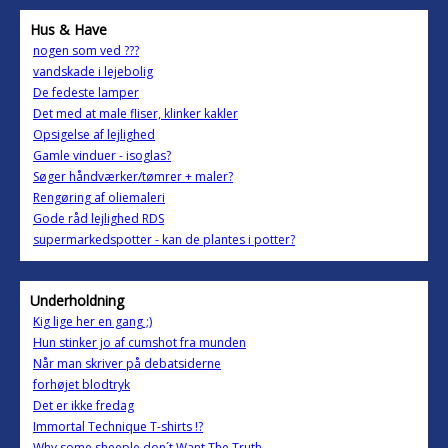
Hus & Have
nogen som ved ???
vandskade i lejebolig
De fedeste lamper
Det med at male fliser, klinker kakler
Opsigelse af lejlighed
Gamle vinduer - isoglas?
Søger håndværker/tømrer + maler?
Rengøring af oliemaleri
Gode råd lejlighed RDS
supermarkedspotter - kan de plantes i potter?
Underholdning
Kig lige her en gang ;)
Hun stinker jo af cumshot fra munden
Når man skriver på debatsiderne
forhøjet blodtryk
Det er ikke fredag
Immortal Technique T-shirts !?
Why some sheeple don´t Want The Truth...