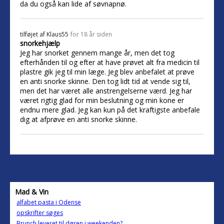
da du også kan lide af søvnapnø.
tilføjet af
Klaus55
for 18 år siden
snorkehjælp
Jeg har snorket gennem mange år, men det tog
efterhånden til og efter at have prøvet alt fra medicin til
plastre gik jeg til min læge. Jeg blev anbefalet at prøve
en anti snorke skinne. Den tog lidt tid at vende sig til,
men det har været alle anstrengelserne værd. Jeg har
været rigtig glad for min beslutning og min kone er
endnu mere glad. Jeg kan kun på det kraftigste anbefale
dig at afprøve en anti snorke skinne.
Mad & Vin
alfabet pasta i Odense
opskrifter søges
Brunch leveret til døren i weekenden?