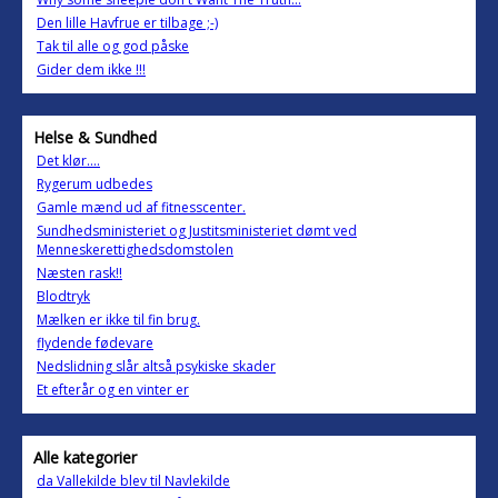
Den lille Havfrue er tilbage ;-)
Tak til alle og god påske
Gider dem ikke !!!
Helse & Sundhed
Det klør....
Rygerum udbedes
Gamle mænd ud af fitnesscenter.
Sundhedsministeriet og Justitsministeriet dømt ved
Menneskerettighedsdomstolen
Næsten rask!!
Blodtryk
Mælken er ikke til fin brug.
flydende fødevare
Nedslidning slår altså psykiske skader
Et efterår og en vinter er
Alle kategorier
da Vallekilde blev til Navlekilde