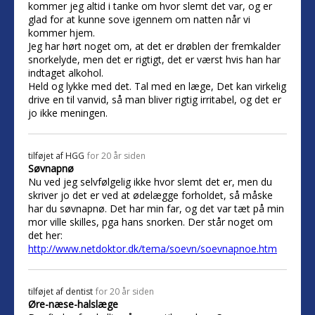
kommer jeg altid i tanke om hvor slemt det var, og er
glad for at kunne sove igennem om natten når vi
kommer hjem.
Jeg har hørt noget om, at det er drøblen der fremkalder
snorkelyde, men det er rigtigt, det er værst hvis han har
indtaget alkohol.
Held og lykke med det. Tal med en læge, Det kan virkelig
drive en til vanvid, så man bliver rigtig irritabel, og det er
jo ikke meningen.
tilføjet af
HGG
for 20 år siden
Søvnapnø
Nu ved jeg selvfølgelig ikke hvor slemt det er, men du
skriver jo det er ved at ødelægge forholdet, så måske
har du søvnapnø. Det har min far, og det var tæt på min
mor ville skilles, pga hans snorken. Der står noget om
det her:
http://www.netdoktor.dk/tema/soevn/soevnapnoe.htm
tilføjet af
dentist
for 20 år siden
Øre-næse-halslæge