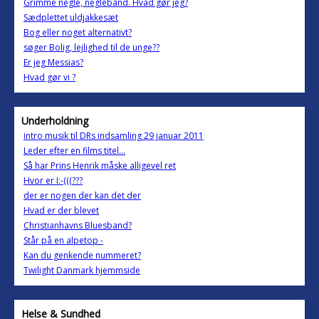
Grimme negle, neglebånd. Hvad gør jeg?
Sædplettet uldjakkesæt
Bog eller noget alternativt?
søger Bolig, lejlighed til de unge??
Er jeg Messias?
Hvad gør vi ?
Underholdning
intro musik til DRs indsamling 29 januar 2011
Leder efter en films titel...
Så har Prins Henrik måske alligevel ret
Hvor er I:-(((???
der er nogen der kan det der
Hvad er der blevet
Christianhavns Bluesband?
Står på en alpetop -
Kan du genkende nummeret?
Twilight Danmark hjemmside
Helse & Sundhed