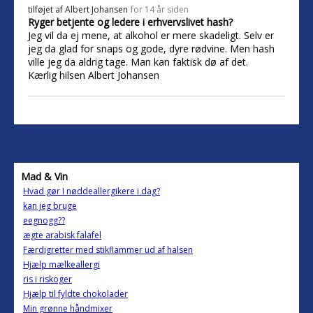
tilføjet af
Albert Johansen
for 14 år siden
Ryger betjente og ledere i erhvervslivet hash?
Jeg vil da ej mene, at alkohol er mere skadeligt. Selv er
jeg da glad for snaps og gode, dyre rødvine. Men hash
ville jeg da aldrig tage. Man kan faktisk dø af det.
Kærlig hilsen Albert Johansen
Mad & Vin
Hvad gør I nøddeallergikere i dag?
kan jeg bruge
eegnogg??
ægte arabisk falafel
Færdigretter med stikflammer ud af halsen
Hjælp mælkeallergi
ris i riskoger
Hjælp til fyldte chokolader
Min grønne håndmixer