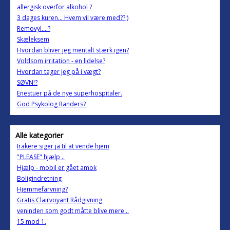
allergisk overfor alkohol ?
3 dages kuren... Hvem vil være med??;)
Removyl....?
Skæleksem
Hvordan bliver jeg mentalt stærk igen?
Voldsom irritation - en lidelse?
Hvordan tager jeg på i vægt?
SØVN!?
Enestuer på de nye superhospitaler.
God Psykolog Randers?
Alle kategorier
Irakere siger ja til at vende hjem
"PLEASE" hjælp ..
Hjælp - mobil er gået amok
Boligindretning
Hjemmefarvning?
Gratis Clairvoyant Rådgivning
veninden som godt måtte blive mere...
15 mod 1.