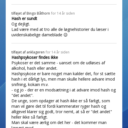
tilføjet af
Bingo Båthorn
for 14 år siden
Hash er sundt
Og dejligt.
Lad være med at tro alle de løgnehistorier du læser i
uvidenskabelige dameblade 😉
tilføjet af
anklageren
for 14 år siden
Hashpsykoser findes ikke
Psykoser er det samme - uanset om de udløses af
alkohol, hash eller andet.
Hashpsykose er bare noget man kalder det, for st sætte
hash i et dårligt lys, men man skulle hellere advare imod
snifning, kokain m.v.
- og jo - der er en modsætning i at advare imod hash og
"det andet".
De unge, som opdager at hash ikke er så farligt, som
man vil gøre det til fordi kammerater ryger hash og
alligevel klarer sig godt, tror nemt, at så er "det andet"
heller ikke så farligt.
Man skal være ærlig om det her - det kommer man
længst med.