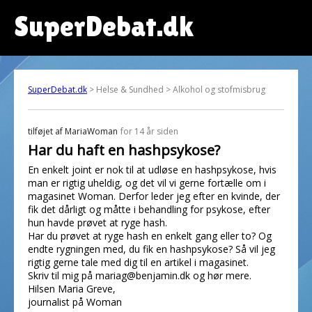
SuperDebat.dk
SuperDebat.dk
> Helse & Sundhed > Alkohol og stofmisbrug
tilføjet af
MariaWoman
for 14 år siden
Har du haft en hashpsykose?
En enkelt joint er nok til at udløse en hashpsykose, hvis
man er rigtig uheldig, og det vil vi gerne fortælle om i
magasinet Woman. Derfor leder jeg efter en kvinde, der
fik det dårligt og måtte i behandling for psykose, efter
hun havde prøvet at ryge hash.
Har du prøvet at ryge hash en enkelt gang eller to? Og
endte rygningen med, du fik en hashpsykose? Så vil jeg
rigtig gerne tale med dig til en artikel i magasinet.
Skriv til mig på mariag@benjamin.dk og hør mere.
Hilsen Maria Greve,
journalist på Woman