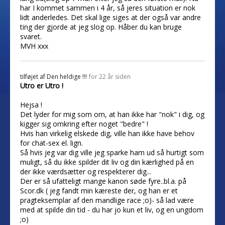
har I kommet sammen i 4 år, så jeres situation er nok
lidt anderledes. Det skal lige siges at der også var andre
ting der gjorde at jeg slog op. Håber du kan bruge
svaret.
MVH xxx
tilføjet af
Den heldige !!!
for 22 år siden
Utro er Utro !
Hejsa !
Det lyder for mig som om, at han ikke har "nok" i dig, og
kigger sig omkring efter noget "bedre" !
Hvis han virkelig elskede dig, ville han ikke have behov
for chat-sex el. lign.
Så hvis jeg var dig ville jeg sparke ham ud så hurtigt som
muligt, så du ikke spilder dit liv og din kærlighed på en
der ikke værdsætter og respekterer dig...
Der er så ufatteligt mange kanon søde fyre..bl.a. på
Scor.dk ( jeg fandt min kæreste der, og han er et
pragteksemplar af den mandlige race ;o)- så lad være
med at spilde din tid - du har jo kun et liv, og en ungdom
;o)