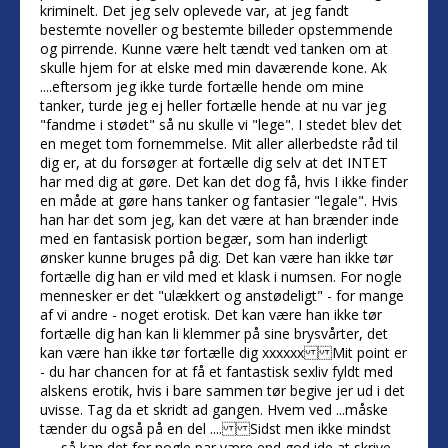
kriminelt. Det jeg selv oplevede var, at jeg fandt
bestemte noveller og bestemte billeder opstemmende
og pirrende. Kunne være helt tændt ved tanken om at
skulle hjem for at elske med min daværende kone. Ak
....eftersom jeg ikke turde fortælle hende om mine
tanker, turde jeg ej heller fortælle hende at nu var jeg
"fandme i stødet" så nu skulle vi "lege". I stedet blev det
en meget tom fornemmelse. Mit aller allerbedste råd til
dig er, at du forsøger at fortælle dig selv at det INTET
har med dig at gøre. Det kan det dog få, hvis I ikke finder
en måde at gøre hans tanker og fantasier "legale". Hvis
han har det som jeg, kan det være at han brænder inde
med en fantasisk portion begær, som han inderligt
ønsker kunne bruges på dig. Det kan være han ikke tør
fortælle dig han er vild med et klask i numsen. For nogle
mennesker er det "ulækkert og anstødeligt" - for mange
af vi andre - noget erotisk. Det kan være han ikke tør
fortælle dig han kan li klemmer på sine brysvårter, det
kan være han ikke tør fortælle dig xxxxxx Mit point er
- du har chancen for at få et fantastisk sexliv fyldt med
alskens erotik, hvis i bare sammen tør begive jer ud i det
uvisse. Tag da et skridt ad gangen. Hvem ved ...måske
tænder du også på en del .... Sidst men ikke mindst
.......så kan det for nogle par være end god ide at skrive