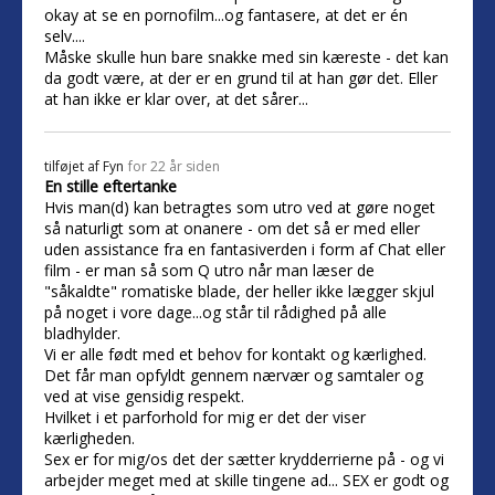
okay at se en pornofilm...og fantasere, at det er én
selv....
Måske skulle hun bare snakke med sin kæreste - det kan
da godt være, at der er en grund til at han gør det. Eller
at han ikke er klar over, at det sårer...
tilføjet af
Fyn
for 22 år siden
En stille eftertanke
Hvis man(d) kan betragtes som utro ved at gøre noget
så naturligt som at onanere - om det så er med eller
uden assistance fra en fantasiverden i form af Chat eller
film - er man så som Q utro når man læser de
"såkaldte" romatiske blade, der heller ikke lægger skjul
på noget i vore dage...og står til rådighed på alle
bladhylder.
Vi er alle født med et behov for kontakt og kærlighed.
Det får man opfyldt gennem nærvær og samtaler og
ved at vise gensidig respekt.
Hvilket i et parforhold for mig er det der viser
kærligheden.
Sex er for mig/os det der sætter krydderrierne på - og vi
arbejder meget med at skille tingene ad... SEX er godt og