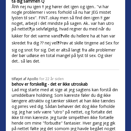
ta dig sammen Q
Åhh nej nu igen !! jeg hører det igen og igen.. ''vi har
nogle problemer i vores forhold så nu har JEG mistet
lysten til sex''. FINT..okay men så find den igen !! gør
noget, arbejd i det mindste på sagen. Ak.. var han utro
på nettet❓ja selvfølgelig, hvad regner du med når du
lukker for det varme vand❓ville du hellere ha at han var
skredet fra dig ?? nej vel❓Prøv at skille tingene ad Sex for
sig og snot for sig. Det er altså langt fra alle problemer
der bør udløse en total mangel på lyst til sex. Og sker
det.. så løs det.
tilføjet af
Apollo
for 22 år siden
behov er forskellig - det er ikke utroskab
Lad mig starte med at sige at jeg sagtens kan forstå din
umiddelbare holdning. Som kæreste føler du dig ikke
længere attraktiv og tænker sikkert at han ikke tændes
og pirres ved dig. Sådan behøver det dog ikke forholde
sig. Jeg har selv være "utro" på nettet, og fortalte det
ikke til min kæreste. Jeg turde simpelthen ikke fortælle
hende om mine "forbudte" fantasier. Hver gang jeg gik
på nettet følte jeg det somom jeg havde begået noget