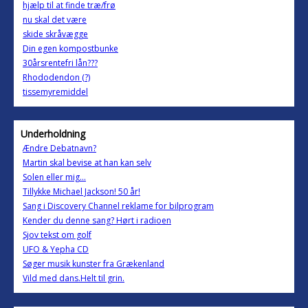
hjælp til at finde træ/frø
nu skal det være
skide skråvægge
Din egen kompostbunke
30årsrentefri lån???
Rhododendon (?)
tissemyremiddel
Underholdning
Ændre Debatnavn?
Martin skal bevise at han kan selv
Solen eller mig...
Tillykke Michael Jackson! 50 år!
Sang i Discovery Channel reklame for bilprogram
Kender du denne sang? Hørt i radioen
Sjov tekst om golf
UFO & Yepha CD
Søger musik kunster fra Grækenland
Vild med dans.Helt til grin.