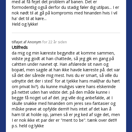
med at få fejet det problem af banen. Det er
formodentlig også derfor du stadig føler dig utilpas... I er
nok nødt til at gå på kompromis med hinanden hvis I vil
ha' det til at køre...
Held og lykke!
tilføjet af
Anonym
for 22 år siden
Utilfreds
da mig og min kæreste begyndte at komme sammen,
vidste jeg godt at han chattede, så jeg gik en gang på
cahtten under navnet qt. Han afslørede sit navn og
bopæl, men sagde at han ikke havde kæreste på. det var
så det der sårede mig mest. hvis du er smart, så ville du
udnytte det der i sted´ for at tjekke hans mail(har du hørt
om privat liv?). du kunne muligvis være hans elskerinde
på nettet uden han vidste det. på den måde kunne i
begge få noget ud af det. jeg ville dog anbefalde, at I
skulle snakke med hinanden om jeres sex-fantasier og
måske prøve at opfylde dem!!! hvis intet af det kan å
ham til at holde op, jamen så er jeg ked af sige det, men
I er nok ikke et par der er "ment to be". tænk over det!!!
p.s. held og lykke