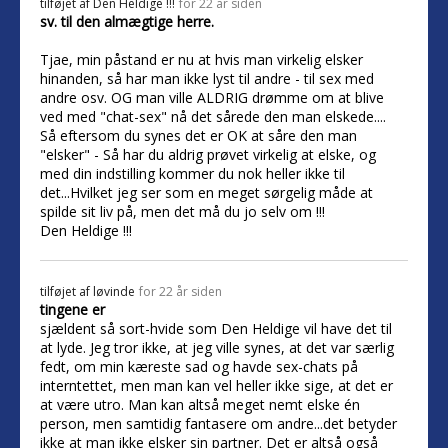
tilføjet af
Den Heldige !!!
for 22 år siden
sv. til den almægtige herre.
Tjae, min påstand er nu at hvis man virkelig elsker
hinanden, så har man ikke lyst til andre - til sex med
andre osv. OG man ville ALDRIG drømme om at blive
ved med "chat-sex" nå det sårede den man elskede....
Så eftersom du synes det er OK at såre den man
"elsker" - Så har du aldrig prøvet virkelig at elske, og
med din indstilling kommer du nok heller ikke til
det...Hvilket jeg ser som en meget sørgelig måde at
spilde sit liv på, men det må du jo selv om !!!
Den Heldige !!!
tilføjet af
løvinde
for 22 år siden
tingene er
sjældent så sort-hvide som Den Heldige vil have det til
at lyde. Jeg tror ikke, at jeg ville synes, at det var særlig
fedt, om min kæreste sad og havde sex-chats på
interntettet, men man kan vel heller ikke sige, at det er
at være utro. Man kan altså meget nemt elske én
person, men samtidig fantasere om andre...det betyder
ikke at man ikke elsker sin partner. Det er altså også