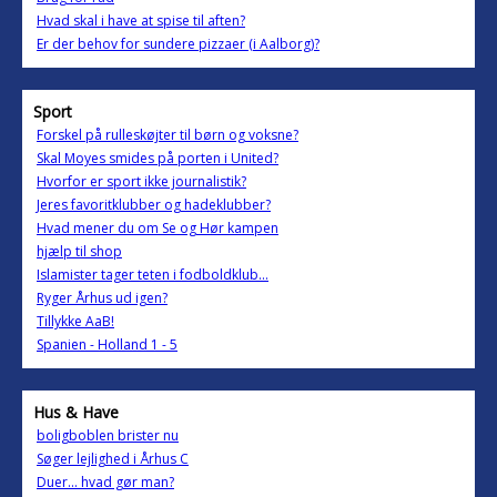
Hvad skal i have at spise til aften?
Er der behov for sundere pizzaer (i Aalborg)?
Sport
Forskel på rulleskøjter til børn og voksne?
Skal Moyes smides på porten i United?
Hvorfor er sport ikke journalistik?
Jeres favoritklubber og hadeklubber?
Hvad mener du om Se og Hør kampen
hjælp til shop
Islamister tager teten i fodboldklub...
Ryger Århus ud igen?
Tillykke AaB!
Spanien - Holland 1 - 5
Hus & Have
boligboblen brister nu
Søger lejlighed i Århus C
Duer... hvad gør man?