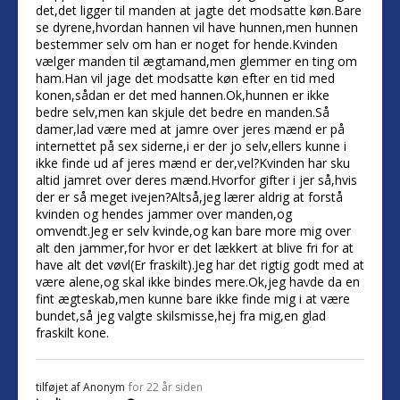
det,det ligger til manden at jagte det modsatte køn.Bare
se dyrene,hvordan hannen vil have hunnen,men hunnen
bestemmer selv om han er noget for hende.Kvinden
vælger manden til ægtamand,men glemmer en ting om
ham.Han vil jage det modsatte køn efter en tid med
konen,sådan er det med hannen.Ok,hunnen er ikke
bedre selv,men kan skjule det bedre en manden.Så
damer,lad være med at jamre over jeres mænd er på
internettet på sex siderne,i er der jo selv,ellers kunne i
ikke finde ud af jeres mænd er der,vel?Kvinden har sku
altid jamret over deres mænd.Hvorfor gifter i jer så,hvis
der er så meget ivejen?Altså,jeg lærer aldrig at forstå
kvinden og hendes jammer over manden,og
omvendt.Jeg er selv kvinde,og kan bare more mig over
alt den jammer,for hvor er det lækkert at blive fri for at
have alt det vøvl(Er fraskilt).Jeg har det rigtig godt med at
være alene,og skal ikke bindes mere.Ok,jeg havde da en
fint ægteskab,men kunne bare ikke finde mig i at være
bundet,så jeg valgte skilsmisse,hej fra mig,en glad
fraskilt kone.
tilføjet af
Anonym
for 22 år siden