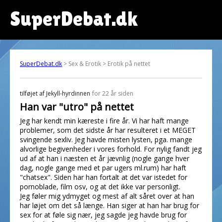
SuperDebat.dk
SuperDebat.dk
> Sex & Erotik > Erotik på nettet
tilføjet af
Jekyll-hyrdinnen
for 22 år siden
Han var "utro" på nettet
Jeg har kendt min kæreste i fire år. Vi har haft mange
problemer, som det sidste år har resulteret i et MEGET
svingende sexliv. Jeg havde misten lysten, pga. mange
alvorlige begivenheder i vores forhold. For nylig fandt jeg
ud af at han i næsten et år jævnlig (nogle gange hver
dag, nogle gange med et par ugers ml.rum) har haft
"chatsex". Siden har han fortalt at det var istedet for
pornoblade, film osv, og at det ikke var personligt.
Jeg føler mig ydmyget og mest af alt såret over at han
har løjet om det så længe. Han siger at han har brug for
sex for at føle sig nær, jeg sagde jeg havde brug for