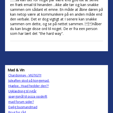
en fræk email til hinanden ...ikke alle tør og kan snakke
sammen om sådant et emne. En måde at åbne døren på
kan netop være at kommunikere på en anden måde end
den verbale. Det er dog vigtigt at I senere kan snakke
sammen om dette, og se på nettet sammen. Håber
du kan bruge disse ord til noget. De er fra een person
som har lært det "the hard way".
Mad & Vin
Chardonnay - VIGTIGT!!
Juleaften stod på kongemad.
Hjælpe.. Hvad hedder den??
Ujjklædning til nytår
spørgsmål til pizza opskrift
mad forum sider?
Dajlig busmandmad
Brug for råd