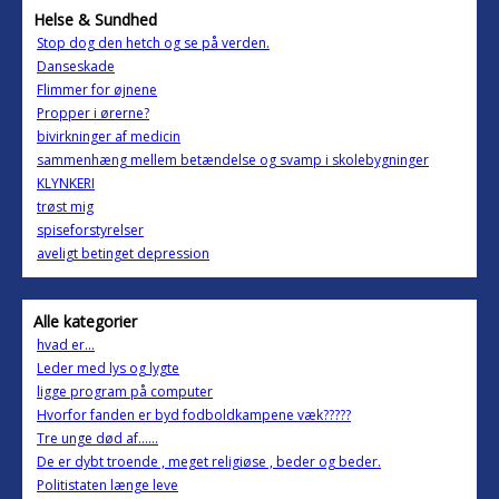
Helse & Sundhed
Stop dog den hetch og se på verden.
Danseskade
Flimmer for øjnene
Propper i ørerne?
bivirkninger af medicin
sammenhæng mellem betændelse og svamp i skolebygninger
KLYNKERI
trøst mig
spiseforstyrelser
aveligt betinget depression
Alle kategorier
hvad er...
Leder med lys og lygte
ligge program på computer
Hvorfor fanden er byd fodboldkampene væk?????
Tre unge død af......
De er dybt troende , meget religiøse , beder og beder.
Politistaten længe leve