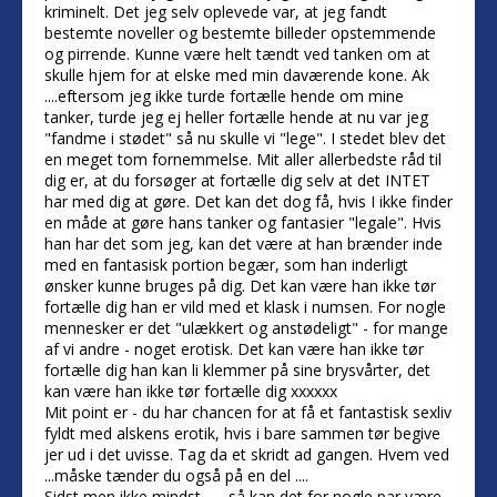
kriminelt. Det jeg selv oplevede var, at jeg fandt
bestemte noveller og bestemte billeder opstemmende
og pirrende. Kunne være helt tændt ved tanken om at
skulle hjem for at elske med min daværende kone. Ak
....eftersom jeg ikke turde fortælle hende om mine
tanker, turde jeg ej heller fortælle hende at nu var jeg
"fandme i stødet" så nu skulle vi "lege". I stedet blev det
en meget tom fornemmelse. Mit aller allerbedste råd til
dig er, at du forsøger at fortælle dig selv at det INTET
har med dig at gøre. Det kan det dog få, hvis I ikke finder
en måde at gøre hans tanker og fantasier "legale". Hvis
han har det som jeg, kan det være at han brænder inde
med en fantasisk portion begær, som han inderligt
ønsker kunne bruges på dig. Det kan være han ikke tør
fortælle dig han er vild med et klask i numsen. For nogle
mennesker er det "ulækkert og anstødeligt" - for mange
af vi andre - noget erotisk. Det kan være han ikke tør
fortælle dig han kan li klemmer på sine brysvårter, det
kan være han ikke tør fortælle dig xxxxxx
Mit point er - du har chancen for at få et fantastisk sexliv
fyldt med alskens erotik, hvis i bare sammen tør begive
jer ud i det uvisse. Tag da et skridt ad gangen. Hvem ved
...måske tænder du også på en del ....
Sidst men ikke mindst .......så kan det for nogle par være