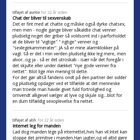
tilføjet af
auntie
for 22 år siden
Chat der bliver til sexvenskab
Det er fint med at chatte og måske også dyrke chatsex,
men men - nogle gange bliver såkaldte chat venner
pludselig noget der griber så voldsomt ind i parforholdet
at de bliver til "vigtige" " rigtige" venner og
"sexlegekammerater". JA så er mine alarmklokker på
vagt. Så er det i min verden pludselig ikke leg mere, men
alvor...og ja - så er det utroskab - især når det foregår i
det skjulte eller under dækket "nye gode venner fra
nettet". Blot lige min mening til dette.
For det gør altså fandens ondt på den partner der sidder
og pludselig opdager ved et tilfælde at det menneske
man troede man havde givet fuld fortrolighed og
omvendt alligevel vælger at lyve og skjule sig....blot for
en dum tilfældig sexoplevelse fra nettet.
tilføjet af
abh.
for 22 år siden
Internet leg for manden
Lad dog manden lege på internettet,hvis han vil.Intet kan
stoppe det primitive i manden.Han jagter,og vil altid gøre