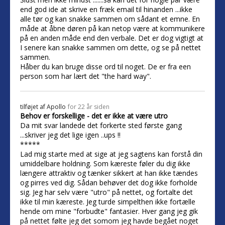
end god ide at skrive en fræk email til hinanden ...ikke
alle tør og kan snakke sammen om sådant et emne. En
måde at åbne døren på kan netop være at kommunikere
på en anden måde end den verbale. Det er dog vigtigt at
I senere kan snakke sammen om dette, og se på nettet
sammen.
Håber du kan bruge disse ord til noget. De er fra een
person som har lært det "the hard way".
tilføjet af
Apollo
for 22 år siden
Behov er forskellige - det er ikke at være utro
Da mit svar landede det forkerte sted første gang
...skriver jeg det lige igen ..ups !!
*****
Lad mig starte med at sige at jeg sagtens kan forstå din
umiddelbare holdning. Som kæreste føler du dig ikke
længere attraktiv og tænker sikkert at han ikke tændes
og pirres ved dig. Sådan behøver det dog ikke forholde
sig. Jeg har selv være "utro" på nettet, og fortalte det
ikke til min kæreste. Jeg turde simpelthen ikke fortælle
hende om mine "forbudte" fantasier. Hver gang jeg gik
på nettet følte jeg det somom jeg havde begået noget