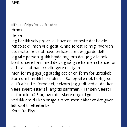
Mvh.
tilføjet af
Plys
for 22 år siden
Hmm..
Hejsa.
Jeg har ikk selv prøvet at have en kæreste der havde
"chat-sex", men ville godt kunne forestille mig, hvordan
det måtte føles at have en kæreste der gjorde det!
Jeg ville personligt ikk bryde mig om det. Jeg ville nok
konfrontere ham med det, og så give ham en chance for
at bevise at han ikk ville gøre det igen.
Men for mig sys jeg stadig det er en form for utroskab.
Som om han ikk har nok i en! Så jeg ville nok hurtigt se
at få afsluttet forholdet, selvom jeg godt ved at det kan
være svært efter så lang tid sammen. (Har selv været i
et forhold på 3 år, hvor der skete noget lign)
Ved ikk om du kan bruge svaret, men håber at det giver
lidt stof til eftertanke!
Knus fra Plys.