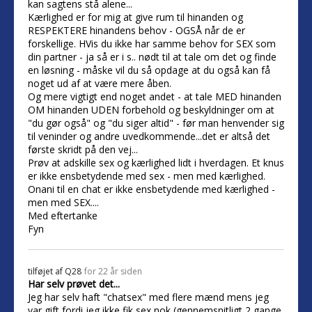
kan sagtens stå alene...
Kærlighed er for mig at give rum til hinanden og
RESPEKTERE hinandens behov - OGSÅ når de er
forskellige. HVis du ikke har samme behov for SEX som
din partner - ja så er i s.. nødt til at tale om det og finde
en løsning - måske vil du så opdage at du også kan få
noget ud af at være mere åben.
Og mere vigtigt end noget andet - at tale MED hinanden
OM hinanden UDEN forbehold og beskyldninger om at
"du gør også" og "du siger altid" - før man henvender sig
til veninder og andre uvedkommende...det er altså det
første skridt på den vej...
Prøv at adskille sex og kærlighed lidt i hverdagen. Et knus
er ikke ensbetydende med sex - men med kærlighed.
Onani til en chat er ikke ensbetydende med kærlighed -
men med SEX....
Med eftertanke
Fyn
tilføjet af
Q28
for 22 år siden
Har selv prøvet det...
Jeg har selv haft "chatsex" med flere mænd mens jeg
var gift fordi jeg ikke fik sex nok (gennemsnitligt 2 gange