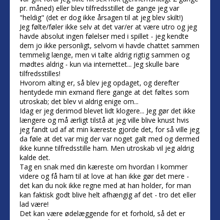
pr. måned) eller blev tilfredsstillet de gange jeg var
"heldig" (det er dog ikke årsagen til at jeg blev skilt!)
Jeg følte/føler ikke selv at det var/er at være utro og jeg
havde absolut ingen følelser med i spillet - jeg kendte
dem jo ikke personligt, selvom vi havde chattet sammen
temmelig længe, men vi talte aldrig rigtig sammen og
mødtes aldrig - kun via internettet... Jeg skulle bare
tilfredsstilles!
Hvorom alting er, så blev jeg opdaget, og derefter
hentydede min exmand flere gange at det føltes som
utroskab; det blev vi aldrig enige om...
Idag er jeg derimod blevet lidt klogere... Jeg gør det ikke
længere og må ærligt tilstå at jeg ville blive knust hvis
jeg fandt ud af at min kæreste gjorde det, for så ville jeg
da føle at det var mig der var noget galt med og dermed
ikke kunne tilfredsstille ham. Men utroskab vil jeg aldrig
kalde det.
Tag en snak med din kæreste om hvordan I kommer
videre og få ham til at love at han ikke gør det mere -
det kan du nok ikke regne med at han holder, for man
kan faktisk godt blive helt afhængig af det - tro det eller
lad være!
Det kan være ødelæggende for et forhold, så det er