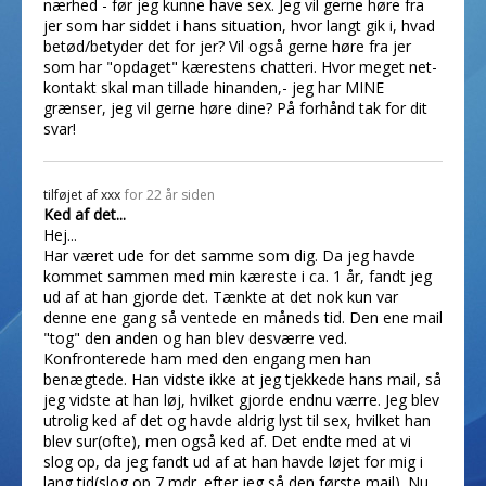
nærhed - før jeg kunne have sex. Jeg vil gerne høre fra
jer som har siddet i hans situation, hvor langt gik i, hvad
betød/betyder det for jer? Vil også gerne høre fra jer
som har "opdaget" kærestens chatteri. Hvor meget net-
kontakt skal man tillade hinanden,- jeg har MINE
grænser, jeg vil gerne høre dine? På forhånd tak for dit
svar!
tilføjet af
xxx
for 22 år siden
Ked af det...
Hej...
Har været ude for det samme som dig. Da jeg havde
kommet sammen med min kæreste i ca. 1 år, fandt jeg
ud af at han gjorde det. Tænkte at det nok kun var
denne ene gang så ventede en måneds tid. Den ene mail
"tog" den anden og han blev desværre ved.
Konfronterede ham med den engang men han
benægtede. Han vidste ikke at jeg tjekkede hans mail, så
jeg vidste at han løj, hvilket gjorde endnu værre. Jeg blev
utrolig ked af det og havde aldrig lyst til sex, hvilket han
blev sur(ofte), men også ked af. Det endte med at vi
slog op, da jeg fandt ud af at han havde løjet for mig i
lang tid(slog op 7 mdr. efter jeg så den første mail). Nu