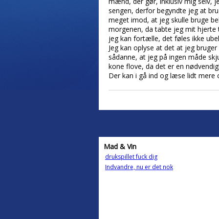
mænd, der gør, inklusiv mig selv, j
sengen, derfor begyndte jeg at bru
meget imod, at jeg skulle bruge be
morgenen, da tabte jeg mit hjerte t
jeg kan fortælle, det føles ikke ub
Jeg kan oplyse at det at jeg bruger
sådanne, at jeg på ingen måde skjul
kone flove, da det er en nødvendi
Der kan i gå ind og læse lidt mere
Mad & Vin
drukspillet fuck dig
Indvandre, nu er det nok