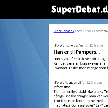
SuperDebat.
SuperDebat.dk
> Sex & Erotik > Sexfanta
tilføjet af
stinejosefine
for 22 år siden
Han er til Pampers...
Han higer efter at blive skiftet og ta
Kan det være en konsekevns af en
I wonder. Er der mon mange som ha
tilføjet af
signesmail
for 22 år siden
Infantisme
Tja, han er ihvertfald ikke alene.
dårlige undskyldninger man kan ko
Tror ikke man kan komme med en en
med latex? Gummistøvler? Lak? Læd