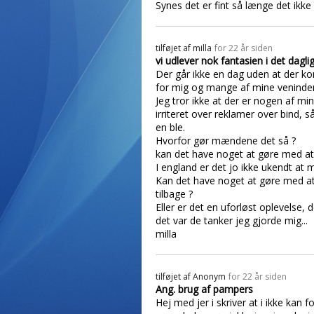
Synes det er fint så længe det ikke 
tilføjet af
milla
for 22 år siden
vi udlever nok fantasien i det dagl
Der går ikke en dag uden at der kom
for mig og mange af mine veninder
Jeg tror ikke at der er nogen af m
irriteret over reklamer over bind, så 
en ble.
Hvorfor gør mændene det så ?
kan det have noget at gøre med at ma
I england er det jo ikke ukendt at
Kan det have noget at gøre med at
tilbage ?
Eller er det en uforløst oplevelse, 
det var de tanker jeg gjorde mig...
milla
tilføjet af
Anonym
for 22 år siden
Ang. brug af pampers
Hej med jer i skriver at i ikke kan