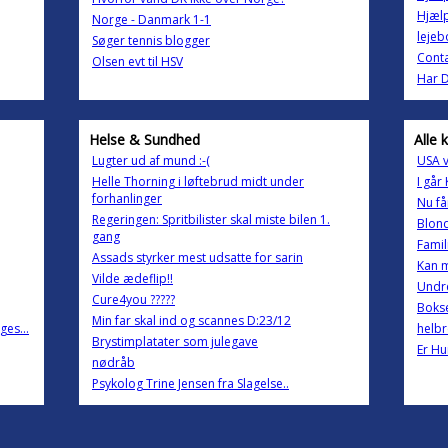
Hjælp
Norge - Danmark 1-1
lejeb
Søger tennis blogger
Conta
Olsen evt til HSV
Har D
Helse & Sundhed
Alle 
Lugter ud af mund :-(
USA v
Helle Thorning i løftebrud midt under
I går
forhanlinger
Nu få
Regeringen: Spritbilister skal miste bilen 1.
Blond
gang
Famil
Assads styrker mest udsatte for sarin
Kan m
Vilde ædeflip!!
Undr
Cure4you ?????
Boks
Min far skal ind og scannes D:23/12
ges...
helbr
Brystimplatater som julegave
Er Hu
nødråb
Psykolog Trine Jensen fra Slagelse..