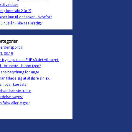
 til vinduer
olig kontrakt 2 år ??
iner kun til vinflasker - hvorfor?
u huslån (ikke realkredit)?
kategorier
erdenspoliti?
 KL 03:19
r tryg sgu da et FLIP så det vil noget.
 - brunette - blond igen?
iens betydning for unge
an tillade sig at afsløre sin ex.
en over kærester
ehandske størrelse
edelse søges!
n falsk eller ægte?