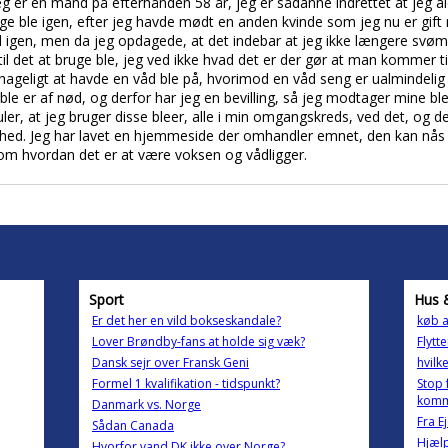
eg er en mand på efterhånden 58 år, jeg er sådanne indrettet at jeg al
ge ble igen, efter jeg havde mødt en anden kvinde som jeg nu er gift 
l igen, men da jeg opdagede, at det indebar at jeg ikke længere svøm
il det at bruge ble, jeg ved ikke hvad det er der gør at man kommer ti
ehageligt at havde en våd ble på, hvorimod en våd seng er ualmindelig
 ble er af nød, og derfor har jeg en bevilling, så jeg modtager mine 
er, at jeg bruger disse bleer, alle i min omgangskreds, ved det, og d
ghed. Jeg har lavet en hjemmeside der omhandler emnet, den kan nås 
 om hvordan det er at være voksen og vådligger.
Sport
Hus 
Er det her en vild bokseskandale?
køb a
Lover Brøndby-fans at holde sig væk?
Flytt
Dansk sejr over Fransk Geni
hvilk
Formel 1 kvalifikation - tidspunkt?
Stop 
komm
Danmark vs. Norge
Fra Ej
Sådan Canada
Hjælp
Hvorfor vand DK ikke over Norge?