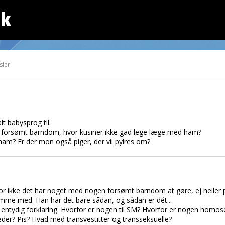
dk
sier
lt babysprog til.
 forsømt barndom, hvor kusiner ikke gad lege læge med ham?
m? Er der mon også piger, der vil pylres om?
 Tror ikke det har noget med nogen forsømt barndom at gøre, ej heller 
mme med. Han har det bare sådan, og sådan er dét...
tydig forklaring. Hvorfor er nogen til SM? Hvorfor er nogen homose
er? Pis? Hvad med transvestitter og transseksuelle?