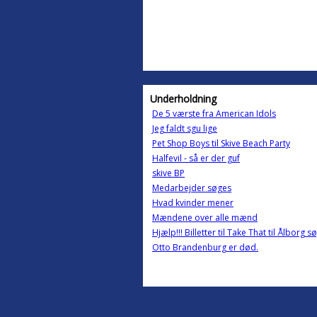
Underholdning
De 5 værste fra American Idols
Jeg faldt sgu lige
Pet Shop Boys til Skive Beach Party
Halfevil - så er der guf
skive BP
Medarbejder søges
Hvad kvinder mener
Mændene over alle mænd
Hjælp!!! Billetter til Take That til Ålborg sø
Otto Brandenburg er død.