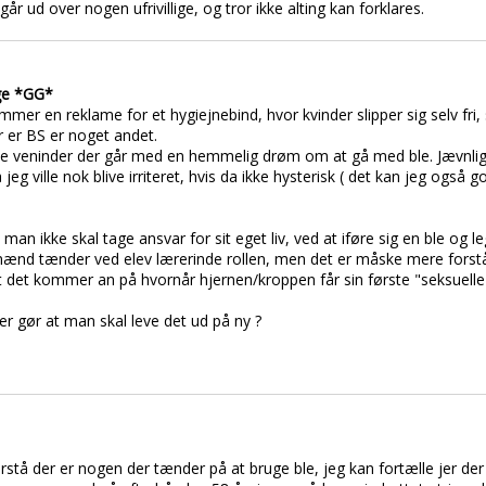
går ud over nogen ufrivillige, og tror ikke alting kan forklares.
ige *GG*
mer en reklame for et hygiejnebind, hvor kvinder slipper sig selv fri,
 er BS er noget andet.
ine veninder der går med en hemmelig drøm om at gå med ble. Jævnligt
jeg ville nok blive irriteret, hvis da ikke hysterisk ( det kan jeg også go
n ikke skal tage ansvar for sit eget liv, ved at iføre sig en ble og le
 mænd tænder ved elev lærerinde rollen, men det er måske mere forstå
 det kommer an på hvornår hjernen/kroppen får sin første "seksuelle
der gør at man skal leve det ud på ny ?
 forstå der er nogen der tænder på at bruge ble, jeg kan fortælle jer