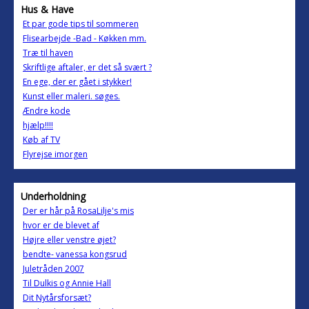
Hus & Have
Et par gode tips til sommeren
Flisearbejde -Bad - Køkken mm.
Træ til haven
Skriftlige aftaler, er det så svært ?
En ege, der er gået i stykker!
Kunst eller maleri. søges.
Ændre kode
hjælp!!!!
Køb af TV
Flyrejse imorgen
Underholdning
Der er hår på RosaLilje's mis
hvor er de blevet af
Højre eller venstre øjet?
bendte- vanessa kongsrud
Juletråden 2007
Til Dulkis og Annie Hall
Dit Nytårsforsæt?