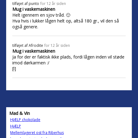
tilføjet af
punto
for 12 år siden
Mug i vaskemaskinen
Helt igennem en sjov tråd. 🙂
Hva hvis i lukker lågen helt op, altså 180 gr., vil den så
også genere.
tilføjet af
Afrodite
for 12 år siden
Mug i vaskemaskinen
Ja for der er faktisk ikke plads, fordi lågen inden vil støde
imod dørkarmen :/
[l]
Mad & Vin
HJÆLP chokolade
HjÆLP
Mellemlageret ost fra Riberhus