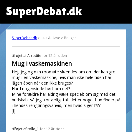
SuperDebat.dk
SuperDebat.dk
> Hus & Have > Boligen
tilføjet af
Afrodite
for 12 år siden
Mug i vaskemaskinen
Hej, jeg og min roomate skændes om om der kan gro
mug i en vaskemaskine, hvis man ikke hele tiden har
lågen åben når den ikke bruges?
Har I nogensinde hørt om det?
Mine forældre har aldrig være specielt om sig med det
budskab, så jeg tror ærligt talt det er noget hun finder på
i hendes rengøringsvanvid, men hvad siger I???
[l]
tilføjet af
rollo_1
for 12 år siden