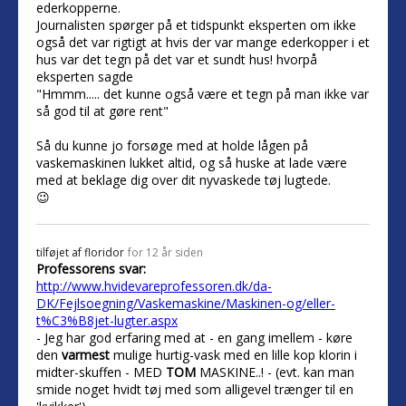
ederkopperne.
Journalisten spørger på et tidspunkt eksperten om ikke
også det var rigtigt at hvis der var mange ederkopper i et
hus var det tegn på det var et sundt hus! hvorpå
eksperten sagde
"Hmmm..... det kunne også være et tegn på man ikke var
så god til at gøre rent"
Så du kunne jo forsøge med at holde lågen på
vaskemaskinen lukket altid, og så huske at lade være
med at beklage dig over dit nyvaskede tøj lugtede.
😉
tilføjet af
floridor
for 12 år siden
Professorens svar:
http://www.hvidevareprofessoren.dk/da-
DK/Fejlsoegning/Vaskemaskine/Maskinen-og/eller-
t%C3%B8jet-lugter.aspx
- Jeg har god erfaring med at - en gang imellem - køre
den
varmest
mulige hurtig-vask med en lille kop klorin i
midter-skuffen - MED
TOM
MASKINE..! - (evt. kan man
smide noget hvidt tøj med som alligevel trænger til en