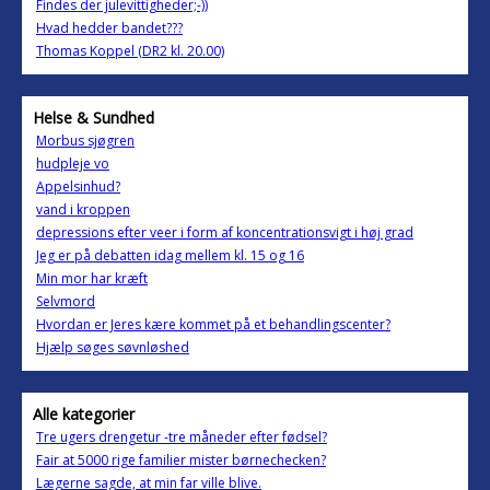
Findes der julevittigheder;-))
Hvad hedder bandet???
Thomas Koppel (DR2 kl. 20.00)
Helse & Sundhed
Morbus sjøgren
hudpleje vo
Appelsinhud?
vand i kroppen
depressions efter veer i form af koncentrationsvigt i høj grad
Jeg er på debatten idag mellem kl. 15 og 16
Min mor har kræft
Selvmord
Hvordan er Jeres kære kommet på et behandlingscenter?
Hjælp søges søvnløshed
Alle kategorier
Tre ugers drengetur -tre måneder efter fødsel?
Fair at 5000 rige familier mister børnechecken?
Lægerne sagde, at min far ville blive.