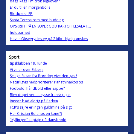
bage kage i microbølgeoven?
Er du til en morgenbolle
Blodpølse FB
Santa Teresa rom med budding
OPSKRIFT PÅ EN SUPER GOD KARTOFFELSALAT....
holdbarhed
Haves Oksegrydesteg på 2 kilo - hjælp ønskes
Sport
tipsklubben 19. runde
Vi viner over Esberg
Se lige Suzan fra Brøndby give den gas !
Naturligvis nedprioriterer Panathinaikos os
Fodbold, håndbold eller zappe?
Blev dopet ved at kysse fransk pige.
Russer bød aldrig på Parken
FCK's sejre er ingen guldmine på sigt
Har Cristian Bolanos en kone??
"Kyllingen" kaptajn på dansk hold