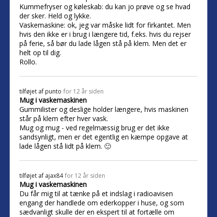
Kummefryser og køleskab: du kan jo prøve og se hvad
der sker. Held og lykke.
Vaskemaskine: ok, jeg var måske lidt for firkantet. Men
hvis den ikke er i brug i længere tid, f.eks. hvis du rejser
på ferie, så bør du lade lågen stå på klem. Men det er
helt op til dig.
Rollo.
tilføjet af
punto
for 12 år siden
Mug i vaskemaskinen
Gummilister og deslige holder længere, hvis maskinen
står på klem efter hver vask.
Mug og mug - ved regelmæssig brug er det ikke
sandsynligt, men er det egentlig en kæmpe opgave at
lade lågen stå lidt på klem. 🙂
tilføjet af
ajax84
for 12 år siden
Mug i vaskemaskinen
Du får mig til at tænke på et indslag i radioavisen
engang der handlede om ederkopper i huse, og som
sædvanligt skulle der en ekspert til at fortælle om