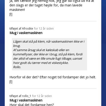
Ja, det tænkte jeg nemlig nok, jeg går da også ud fra at
den slags er der taget højde for, da man lavede
maskinen!
[l]
tilføjet af
Afrodite
for 12 år siden
Mug i vaskemaskinen
Lågen skal stå på klem, når vaskemaskinen ikke er i
brug.
Af samme årsag skal et køleskab eller en
kummefryser, der ikke er i brug, stå på klem, fordi
der altid vil være en lille smule fugt tilbage, uanset
hvor godt du tørrer med et viskestykke.
Rollo.
Hvorfor vil der det? Efter noget tid fordamper det jo helt.
[l]
tilføjet af
rollo_1
for 12 år siden
Mug i vaskemaskinen
Hvor skal det fordampe hen?