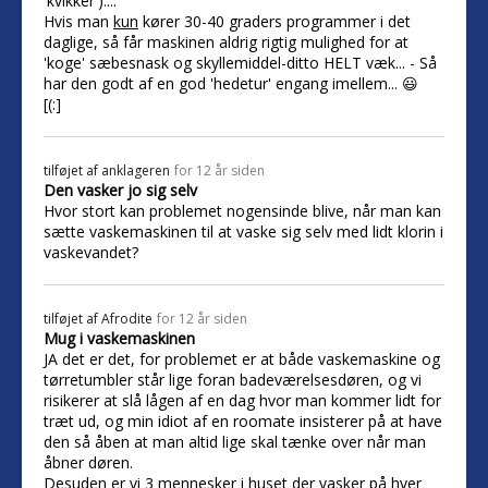
'kvikker')....
Hvis man
kun
kører 30-40 graders programmer i det
daglige, så får maskinen aldrig rigtig mulighed for at
'koge' sæbesnask og skyllemiddel-ditto HELT væk... - Så
har den godt af en god 'hedetur' engang imellem... 😃
[(:]
tilføjet af
anklageren
for 12 år siden
Den vasker jo sig selv
Hvor stort kan problemet nogensinde blive, når man kan
sætte vaskemaskinen til at vaske sig selv med lidt klorin i
vaskevandet?
tilføjet af
Afrodite
for 12 år siden
Mug i vaskemaskinen
JA det er det, for problemet er at både vaskemaskine og
tørretumbler står lige foran badeværelsesdøren, og vi
risikerer at slå lågen af en dag hvor man kommer lidt for
træt ud, og min idiot af en roomate insisterer på at have
den så åben at man altid lige skal tænke over når man
åbner døren.
Desuden er vi 3 mennesker i huset der vasker på hver