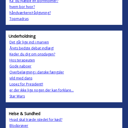
Ka' du hjælpe en Bornholmer?
hvem bor hvor?
håndværkere/rådgivning?
Topmadras
Underholdning
Det går lige ind i marven
Årets bedste debat indlæg!
Keder du dig om onsdagen?
Hos terapeuten
Gode naboer
Overbelægning i danske fængsler
vild med dans
Lopez for President!!
er der ikke lige nogen der kan forklare...
Star Wars
Helse & Sundhed
Hvad skal træde istedet for kød?
Blodprøver