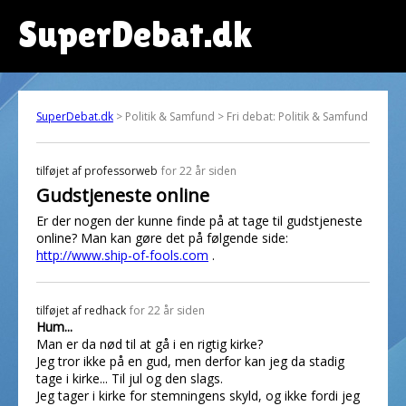
SuperDebat.dk
SuperDebat.dk
> Politik & Samfund > Fri debat: Politik & Samfund
tilføjet af
professorweb
for 22 år siden
Gudstjeneste online
Er der nogen der kunne finde på at tage til gudstjeneste
online? Man kan gøre det på følgende side:
http://www.ship-of-fools.com
.
tilføjet af
redhack
for 22 år siden
Hum...
Man er da nød til at gå i en rigtig kirke?
Jeg tror ikke på en gud, men derfor kan jeg da stadig
tage i kirke... Til jul og den slags.
Jeg tager i kirke for stemningens skyld, og ikke fordi jeg