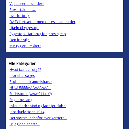
Vegetarer er sundere
Røg i stalden......
overforbrug
DARY fortsætter med deres usandheder
Hjælp til rygestop
Rygestop. Har brug for jeres hjælp
Den frie vilje
Min ryg er ulækker!!
Alle kategorier
Hvad tænder dig ??
mor eftersøges
Problematisk andelshaver
HUUURRRRAAAAAAAAA...
Sol historie (www.911.dk?)
Søger ny sang
I skal ændre sind og lade jer døbe.
jordskælv siden 1914
Det største indenfor hver karriere...
Er jeg den eneste ..