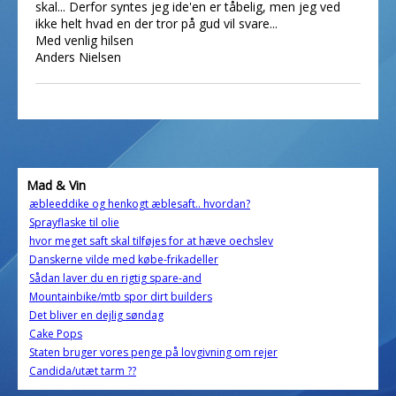
skal... Derfor syntes jeg ide'en er tåbelig, men jeg ved
ikke helt hvad en der tror på gud vil svare...
Med venlig hilsen
Anders Nielsen
Mad & Vin
æbleeddike og henkogt æblesaft.. hvordan?
Sprayflaske til olie
hvor meget saft skal tilføjes for at hæve oechslev
Danskerne vilde med købe-frikadeller
Sådan laver du en rigtig spare-and
Mountainbike/mtb spor dirt builders
Det bliver en dejlig søndag
Cake Pops
Staten bruger vores penge på lovgivning om rejer
Candida/utæt tarm ??