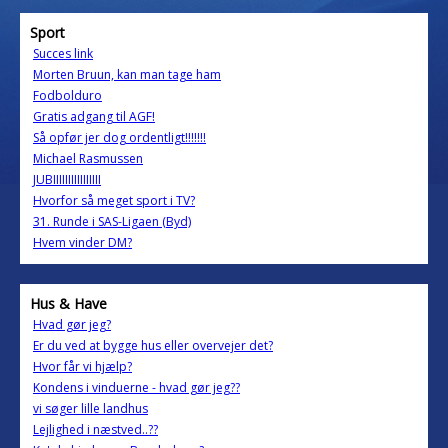
Sport
Succes link
Morten Bruun, kan man tage ham
Fodbolduro
Gratis adgang til AGF!
Så opfør jer dog ordentligt!!!!!!!
Michael Rasmussen
JUBIIIIIIIIIIIIIIII
Hvorfor så meget sport i TV?
31. Runde i SAS-Ligaen (Byd)
Hvem vinder DM?
Hus & Have
Hvad gør jeg?
Er du ved at bygge hus eller overvejer det?
Hvor får vi hjælp?
Kondens i vinduerne - hvad gør jeg??
vi søger lille landhus
Lejlighed i næstved..??