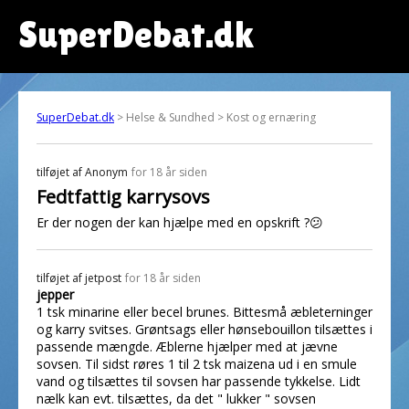
SuperDebat.dk
SuperDebat.dk
> Helse & Sundhed > Kost og ernæring
tilføjet af
Anonym
for 18 år siden
Fedtfattig karrysovs
Er der nogen der kan hjælpe med en opskrift ?😕
tilføjet af
jetpost
for 18 år siden
jepper
1 tsk minarine eller becel brunes. Bittesmå æbleterninger
og karry svitses. Grøntsags eller hønsebouillon tilsættes i
passende mængde. Æblerne hjælper med at jævne
sovsen. Til sidst røres 1 til 2 tsk maizena ud i en smule
vand og tilsættes til sovsen har passende tykkelse. Lidt
nælk kan evt. tilsættes, da det " lukker " sovsen