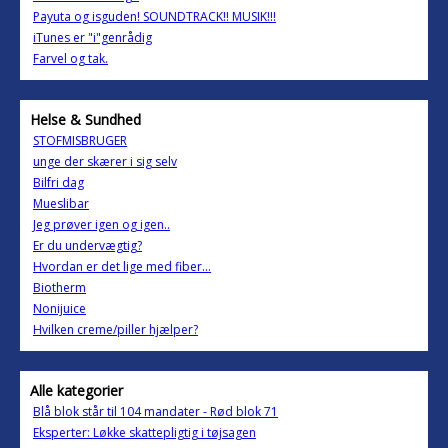
Payuta og isguden! SOUNDTRACK!! MUSIK!!!
iTunes er "i"genrådig
Farvel og tak.
Helse & Sundhed
STOFMISBRUGER
unge der skærer i sig selv
Bilfri dag
Mueslibar
Jeg prøver igen og igen..
Er du undervægtig?
Hvordan er det lige med fiber...
Biotherm
Nonijuice
Hvilken creme/piller hjælper?
Alle kategorier
Blå blok står til 104 mandater - Rød blok 71
Eksperter: Løkke skattepligtig i tøjsagen