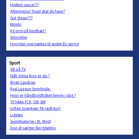
Hvilken sauce???
Aftenmenu? hvad skal du have?
Gul glasur???
Mojito
Kg-pris på hindbær?
Smoothie
Hvordan oversættes til andet EU sprog
Sport
VB på TV
Nåh Sylvia hvor er du ?
Brian Laudrup
Ryal League Semifinale.
Hvor er håndboldfolket henne i dag ?
Til lykke FCK, OB, BIF
Unfair Grønkjær fik rødt kort
Ligeløn
Semifinalerne i RL (Byd)
Don Ø sælger Bergdølmo