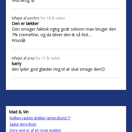
fedtfattig 😮
tilføjet af
pechro
for 18 år siden
Den er lækker
Den smager faktisk rigtig godt selvom man bruger den
7% cremefine, og da bliver den ik så fed....
Knus😃
tilføjet af
yrsa
for 17 år siden
karry
den lyder god glæder mig til at skal smage den🙂
Mad & Vin
hvilken rødvin drikker James Bond ??
Sailor Jerry Rom
Dyre vine er af en ringe kvalitet