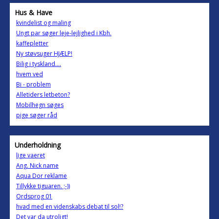
Hus & Have
kvindelist og maling
Ungt par søger leje-lejlighed i Kbh.
kaffepletter
Ny støvsuger HJÆLP!
Bilig i tyskland....
hvem ved
Bi - problem
Alletiders letbeton?
Mobilhegn søges
pige søger råd
Underholdning
lige vaeret
Ang. Nick name
Aqua Dor reklame
Tillykke tiguaren. ;-))
Ordsprog 01
hvad med en videnskabs debat til sol!?
Det var da utroligt!