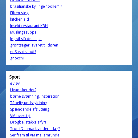
brasilianske kyllinge "boller" ?
Fik en steg.
kitchen aid
Insekt restaurant KBH
Muslingesuppe
Jeg vil slå den ihjel
grøntsager leveret til døren
er Sushi sundt?
gnocchi
Sport
øv øv
Hvad sker der?
børne svømning, inspiration.
Tåbelig undskyldning
Spændende afslutning
VM oversigt
Drogba, stakkels fyr!
Tror i Danmark vinder i dag?
Ser frem til VM mellemrunde