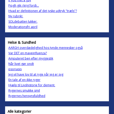
If you met a guy
Fjogh gik i krig fordi...
Hvad er definitionen af det jyske udtryk "træls"?
Ny rubrik!.
SOLdebatten lukker.
Moderationsfri april
Helse & Sundhed
AARGH overdødelighed hos tynde mennesker også
Var DET en maveinfluenza?
Amputeret ben efter myggestik
Når livet gør ondt
psoriasis
Jeg vil have lov til at ryge når jeg er syg
En tale af en ikke ryger
Hjælp til Livshistorie for dement.
Rygernes smukke smil
Rygernes hensynsfuldhed
Alle kategorier