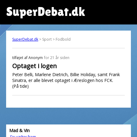
SuperDebat.dk
SuperDebat.dk
> Sport > Fodbold
tilføjet af
Anonym
for 21 år siden
Optaget i logen
Peter Belli, Marlene Dietrich, Billie Holiday, samt Frank
Sinatra, er alle blevet optaget i Æreslogen hos FCK.
(På tide)
Mad & Vin
De vælter frem....