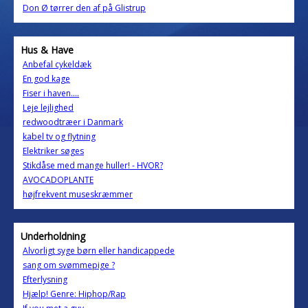
Don Ø tørrer den af på Glistrup
Hus & Have
Anbefal cykeldæk
En god kage
Fiser i haven....
Leje lejlighed
redwoodtræer i Danmark
kabel tv og flytning
Elektriker søges
Stikdåse med mange huller! - HVOR?
AVOCADOPLANTE
højfrekvent museskræmmer
Underholdning
Alvorligt syge børn eller handicappede
sang om svømmepige ?
Efterlysning
Hjælp! Genre: Hiphop/Rap